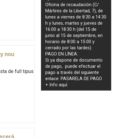
Oficina de recaudación (C/
Mártires de la Libertad, 7), de
lunes a viernes de 8:30 a 14:30
h y lunes, martes y jueves de
16:00 a 18:30 h (del 15 de
junio al 15 de septiembre, en
horario de 8:00 a 15:00 y
cerrado por las tardes).
ny nou
PAGO EN LÍNEA:
Si ya dispone de documento
de pago, puede efectuar el
ta de full tipus
pago a través del siguiente
enlace:
PASARELA DE PAGO
+ Info
aquí
.
necerá