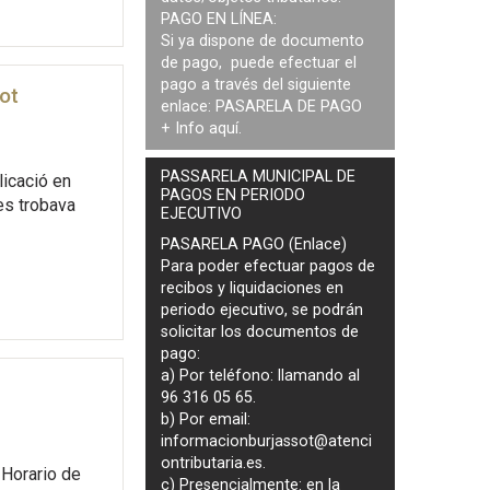
PAGO EN LÍNEA:
Si ya dispone de documento
de pago, puede efectuar el
pago a través del siguiente
ot
enlace:
PASARELA DE PAGO
+ Info
aquí
.
PASSARELA MUNICIPAL DE
icació en
PAGOS EN PERIODO
es trobava
EJECUTIVO
PASARELA PAGO (Enlace)
Para poder efectuar pagos de
recibos y liquidaciones en
periodo ejecutivo
, se podrán
solicitar los documentos de
pago
:
a) Por teléfono: llamando al
96 316 05 65.
b) Por email:
informacionburjassot@atenci
ontributaria.es
.
Horario de
c) Presencialmente: en la