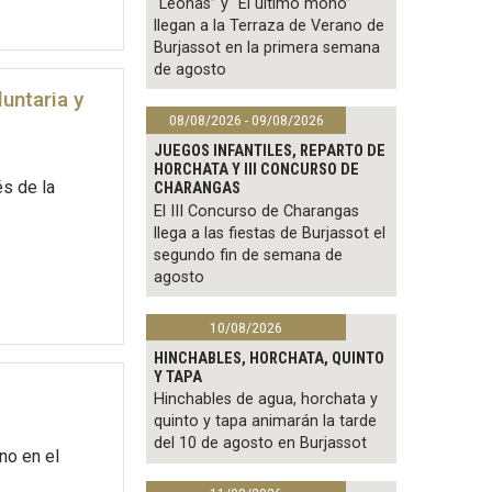
“Leonas” y “El último mono”
llegan a la Terraza de Verano de
Burjassot en la primera semana
de agosto
untaria y
08/08/2026 - 09/08/2026
JUEGOS INFANTILES, REPARTO DE
HORCHATA Y III CONCURSO DE
és de la
CHARANGAS
El III Concurso de Charangas
llega a las fiestas de Burjassot el
segundo fin de semana de
agosto
10/08/2026
HINCHABLES, HORCHATA, QUINTO
Y TAPA
Hinchables de agua, horchata y
quinto y tapa animarán la tarde
del 10 de agosto en Burjassot
no en el