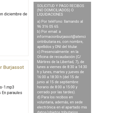
SOLICITUD Y PAGO RECIBOS
(NO DOMICILIADOS) O
 en diciembre de
LIQUIDACIONES
a) Por teléfono: llamando al
96 316 05 65.
b) Por email: a
informacionburjassot@atenci
ontributaria.es
, con nombre,
apellidos y DNI del titular.
c) Presencialmente: en la
Oficina de recaudación (C/
Mártires de la Libertad, 7), de
er Burjassot
lunes a viernes de 8:30 a 14:30
h y lunes, martes y jueves de
16:00 a 18:30 h (del 15 de
junio al 15 de septiembre:
is-1.mp3
horario de 8:00 a 15:00 y
cerrado por las tardes).
s En paraules
d) Para los recibos en
voluntaria, además, en sede
electrónica en el apartado mis
datos/objetos tributarios.