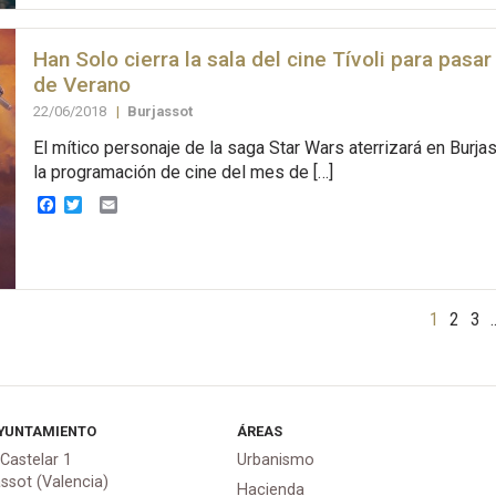
Han Solo cierra la sala del cine Tívoli para pasar
de Verano
22/06/2018
|
Burjassot
El mítico personaje de la saga Star Wars aterrizará en Burjas
la programación de cine del mes de […]
Facebook
Twitter
Email
1
2
3
YUNTAMIENTO
ÁREAS
 Castelar 1
Urbanismo
assot (Valencia)
Hacienda