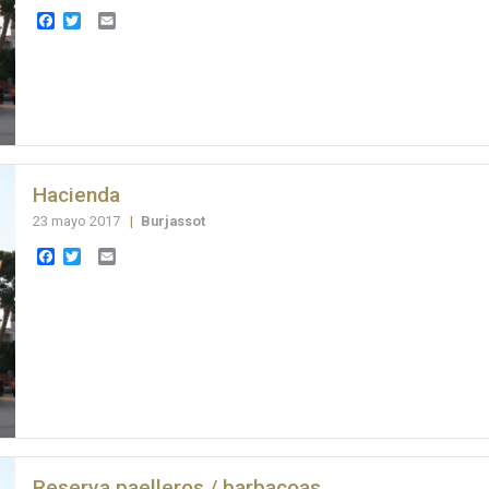
Facebook
Twitter
Email
Hacienda
23 mayo 2017
|
Burjassot
Facebook
Twitter
Email
Reserva paelleros / barbacoas