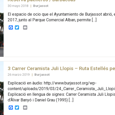
30 mayo 2018
|
Burjassot
El espacio de ocio que el Ayuntamiento de Burjassot abrió,
2017, junto al Parque Comercial Alban, permite […]
Facebook
Twitter
Email
3 Carrer Ceramista Juli Llopis – Ruta Estellés p
26 marzo 2019
|
Burjassot
Explicació en àudio: http://www.burjassot.org/wp-
content/uploads/2019/03/24_Carrer_Ceramista_Juli_Llop
Explicació en llengua de signes: Carrer Ceramista Juli Llopi
d’Àlvar Banyó i Daniel Grau (1995) […]
Facebook
Twitter
Email