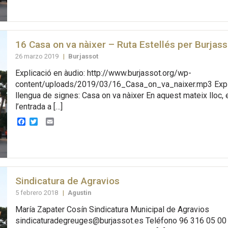
16 Casa on va nàixer – Ruta Estellés per Burjass
26 marzo 2019
|
Burjassot
Explicació en àudio: http://www.burjassot.org/wp-
content/uploads/2019/03/16_Casa_on_va_naixer.mp3 Expl
llengua de signes: Casa on va nàixer En aquest mateix lloc, 
l’entrada a […]
Facebook
Twitter
Email
Sindicatura de Agravios
5 febrero 2018
|
Agustin
María Zapater Cosín Sindicatura Municipal de Agravios
sindicaturadegreuges@burjassot.es Teléfono 96 316 05 00 