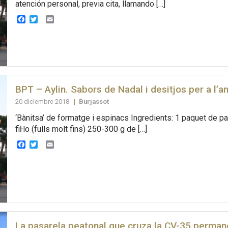
atención personal, previa cita, llamando […]
Facebook
Twitter
Email
BPT – Aylin. Sabors de Nadal i desitjos per a l’a
20 diciembre 2018
|
Burjassot
‘Bànitsa’ de formatge i espinacs Ingredients: 1 paquet de pas
fiŀlo (fulls molt fins) 250-300 g de […]
Facebook
Twitter
Email
La pasarela peatonal que cruza la CV-35 perma