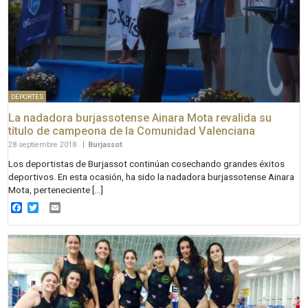
DEPORTES
La nadadora burjassotense Ainara Mota revalida su
título de campeona de la Comunidad Valenciana
28 septiembre 2018
|
Burjassot
Los deportistas de Burjassot continúan cosechando grandes éxitos
deportivos. En esta ocasión, ha sido la nadadora burjassotense Ainara
Mota, perteneciente […]
Facebook
Twitter
Email