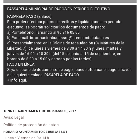
PASSARELA MUNICIPAL DE PAGOS EN PERIODO EJECUTIVO
PASARELA PAGO (Enlace)
Para poder efectuar pagos de
recibos y liquidaciones en periodo
ejecutivo
, se podrán
solicitar los documentos de pago
:
a) Por teléfono: llamando al 96 316 05 65.
b) Por email:
informacionburjassot@atenciontributaria.es
.
c) Presencialmente: en la Oficina de recaudación (C/ Mártires de la
Libertad, 7), de lunes a viernes de 8:30 a 14:30 h y lunes, martes y
jueves de 16:00 a 18:30 h (del 15 de junio al 15 de septiembre, en
horario de 8:00 a 15:00 y cerrado por las tardes).
PAGO EN LÍNEA:
Si ya dispone de documento de pago, puede efectuar el pago a través
del siguiente enlace:
PASARELA DE PAGO
+ Info
aquí
.
© NNTT AJUNTAMENT DE BURJASSOT, 2017
Aviso Legal
Política de protección de datos
HORARIO AYUNTAMIENTO DE BURJASSOT
Lunes a Viernes de 9 a 14 h