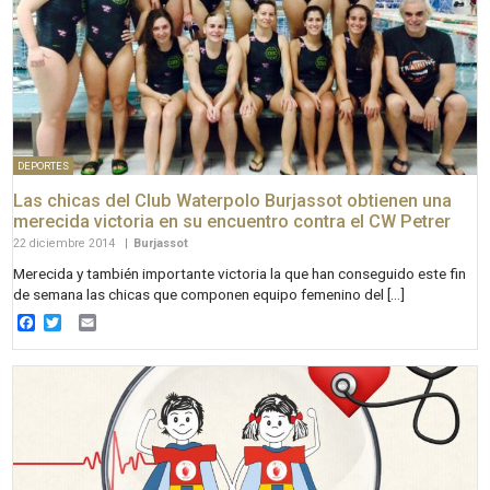
DEPORTES
Las chicas del Club Waterpolo Burjassot obtienen una
merecida victoria en su encuentro contra el CW Petrer
22 diciembre 2014
|
Burjassot
Merecida y también importante victoria la que han conseguido este fin
de semana las chicas que componen equipo femenino del […]
Facebook
Twitter
Email