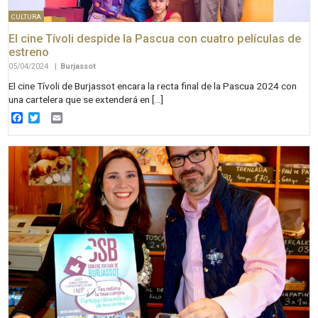
CULTURA
El cine Tívoli despide la Pascua con cuatro películas de
estreno
05/04/2024
|
Burjassot
El cine Tívoli de Burjassot encara la recta final de la Pascua 2024 con
una cartelera que se extenderá en […]
Facebook
Twitter
Email