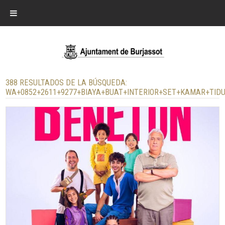
388 RESULTADOS DE LA BÚSQUEDA:
WA+0852+2611+9277+BIAYA+BUAT+INTERIOR+SET+KAMAR+TI