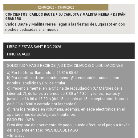
12/08/2026 - 13/08/2026
CONCIERTOS: CARLOS BAUTE + DJ CARLOTA Y MALDITA NEREA + DJ IVÁN
GRANERO
Carlos Baute y Maldita Nerea llegan a las fiestas de Burjassot en dos
noches dedicadas a la música
LIBRO FIESTAS SANT ROC 2026
PINCHA AQUÍ
SOLICITUD Y PAGO RECIBOS (NO DOMICILIADOS) O LIQUIDACIONES
a) Por teléfono: llamando al 96 316 05 65.
b) Por email: a
informacionburjassot@atenciontributaria.es
, con
nombre, apellidos y DNI del titular.
c) Presencialmente: en la Oficina de recaudación (C/ Mártires de la
Libertad, 7), de lunes a viernes de 8:30 a 14:30 h y lunes, martes y
jueves de 16:00 a 18:30 h (del 15 de junio al 15 de septiembre: horario
de 8:00 a 15:00 y cerrado por las tardes).
d) Para los recibos en voluntaria, además, en sede electrónica en el
apartado mis datos/objetos tributarios.
PAGO EN LÍNEA:
Si ya dispone de documento de pago, puede efectuar el pago a través
del siguiente enlace:
PASARELA DE PAGO
+ Info
aquí
.