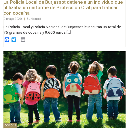
La Policía Local de Burjassot detiene a un individuo que
utilizaba un uniforme de Protección Civil para traficar
con cocaína
9 mayo 2020
|
Burjassot
La Policía Local y Policía Nacional de Burjassot le incautan un total de
75 gramos de cocaína y 9.600 euros […]
Facebook
Twitter
Email
COVID-19