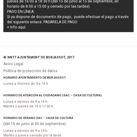
jueves de 16:00 a 18:30 h (del 15 de junio al 15 de septiembre, en
horario de 8:00 a 15:00 y cerrado por las tardes).
PAGO EN LÍNEA:
Si ya dispone de documento de pago, puede efectuar el pago a través
del siguiente enlace:
PASARELA DE PAGO
+ Info
aquí
.
© NNTT AJUNTAMENT DE BURJASSOT, 2017
Aviso Legal
Política de protección de datos
HORARIO AYUNTAMIENTO DE BURJASSOT
Lunes a Viernes de 9 a 14 h
HORARIO DE ATENCIÓN AL CIUDADANO (SAC – CASA DE CULTURA)
Lunes a viernes de 9 a 14 h
Martes y jueves de 16 a 17:50 h
HORARIO DE VERANO SAC – CASA DE CULTURA
(del 15 de junio al 30 de septiembre)
Lunes a viernes de 9 a 14 h
Martes y jueves cerrado por la tarde