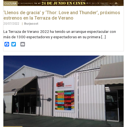
CULTURA
‘Llenos de gracia’ y ‘Thor: Love and Thunder’, próximos
estrenos en la Terraza de Verano
20/07/2022
|
Burjassot
La Terraza de Verano 2022 ha tenido un arranque espectacular con
más de 1300 espectadores y espectadoras en su primera […]
Facebook
Twitter
Email