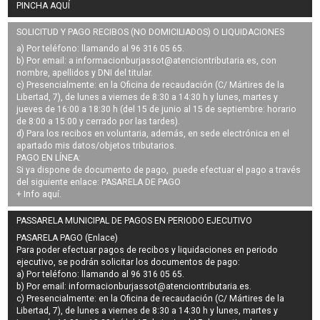
PINCHA AQUÍ
SOLICITUD Y PAGO RECIBOS (NO DOMICILIADOS) O LIQUIDACIONES
a) Por teléfono: llamando al 96 316 05 65.
b) Por email: a
informacionburjassot@atenciontributaria.es
, con
nombre, apellidos y DNI del titular.
c) Presencialmente: en la Oficina de recaudación (C/ Mártires de la
Libertad, 7), de lunes a viernes de 8:30 a 14:30 h y lunes, martes y
jueves de 16:00 a 18:30 h (del 15 de junio al 15 de septiembre: horario
de 8:00 a 15:00 y cerrado por las tardes).
d) Para los recibos en voluntaria, además, en sede electrónica en el
apartado mis datos/objetos tributarios.
PAGO EN LÍNEA:
Si ya dispone de documento de pago, puede efectuar el pago a través
del siguiente enlace:
PASARELA DE PAGO
+ Info
aquí
.
PASSARELA MUNICIPAL DE PAGOS EN PERIODO EJECUTIVO
PASARELA PAGO (Enlace)
Para poder efectuar pagos de
recibos y liquidaciones en periodo
ejecutivo
, se podrán
solicitar los documentos de pago
:
a) Por teléfono: llamando al 96 316 05 65.
b) Por email:
informacionburjassot@atenciontributaria.es
.
c) Presencialmente: en la Oficina de recaudación (C/ Mártires de la
Libertad, 7), de lunes a viernes de 8:30 a 14:30 h y lunes, martes y