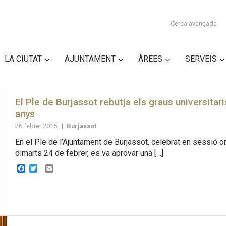
Cerca avançada
LA CIUTAT
AJUNTAMENT
ÀREES
SERVEIS
El Ple de Burjassot rebutja els graus universitari
anys
26 febrer 2015
|
Burjassot
En el Ple de l’Ajuntament de Burjassot, celebrat en sessió or
dimarts 24 de febrer, es va aprovar una […]
Facebook
Twitter
Email