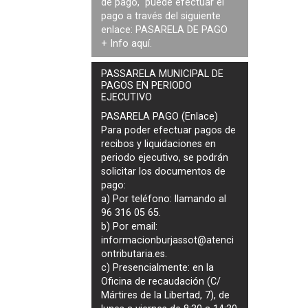
de pago, puede efectuar el
pago a través del siguiente
enlace:
PASARELA DE PAGO
+ Info
aquí
.
PASSARELA MUNICIPAL DE
PAGOS EN PERIODO
EJECUTIVO
PASARELA PAGO (Enlace)
Para poder efectuar pagos de
recibos y liquidaciones en
periodo ejecutivo
, se podrán
solicitar los documentos de
pago
:
a) Por teléfono: llamando al
96 316 05 65.
b) Por email:
informacionburjassot@atenci
ontributaria.es
.
c) Presencialmente: en la
Oficina de recaudación (C/
Mártires de la Libertad, 7), de