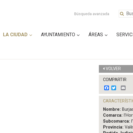
Búsqueda avanzada
LA CIUDAD
AYUNTAMIENTO
ÁREAS
SERVIC
VOLVER
COMPARTIR
F
T
E
a
w
m
c
i
a
CARACTERÍST
e
t
i
b
t
l
Nombre:
Burja
o
e
Comarca:
l’Hor
o
r
k
Subcomarca:
l
Provincia:
Valè