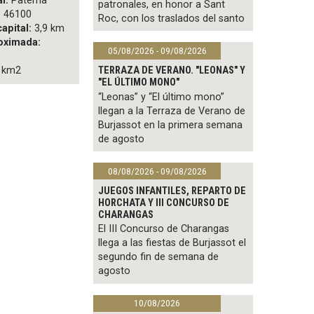
l:
Paterna
patronales, en honor a Sant
:
46100
Roc, con los traslados del santo
capital:
3,9 km
oximada:
05/08/2026 - 09/08/2026
TERRAZA DE VERANO. "LEONAS" Y
 km2
"EL ÚLTIMO MONO"
“Leonas” y “El último mono”
llegan a la Terraza de Verano de
Burjassot en la primera semana
de agosto
08/08/2026 - 09/08/2026
JUEGOS INFANTILES, REPARTO DE
HORCHATA Y III CONCURSO DE
CHARANGAS
El III Concurso de Charangas
llega a las fiestas de Burjassot el
segundo fin de semana de
agosto
10/08/2026