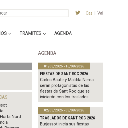
Cas
|
Val
IOS
TRÁMITES
AGENDA
AGENDA
01/08/2026 - 16/08/2026
FIESTAS DE SANT ROC 2026
Carlos Baute y Maldita Nerea
serán protagonistas de las
fiestas de Sant Roc que se
iniciarán con los traslados
ICAS
ssot
02/08/2026 - 08/08/2026
ta
’Horta Nord
TRASLADOS DE SANT ROC 2026
ncia
Burjassot inicia sus fiestas