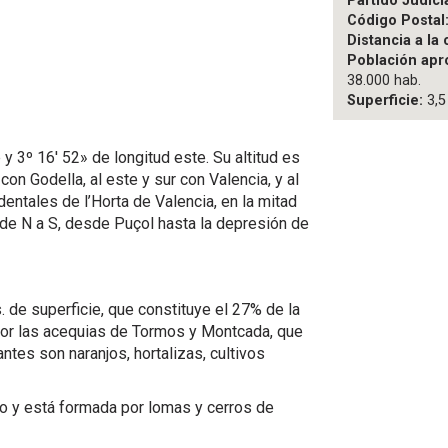
Partido Judicia
Código Postal
Distancia a la 
Población apr
38.000 hab.
Superficie:
3,5
 y 3º 16′ 52» de longitud este. Su altitud es
con Godella, al este y sur con Valencia, y al
entales de l’Horta de Valencia, en la mitad
e de N a S, desde Puçol hasta la depresión de
. de superficie, que constituye el 27% de la
a por las acequias de Tormos y Montcada, que
antes son naranjos, hortalizas, cultivos
go y está formada por lomas y cerros de