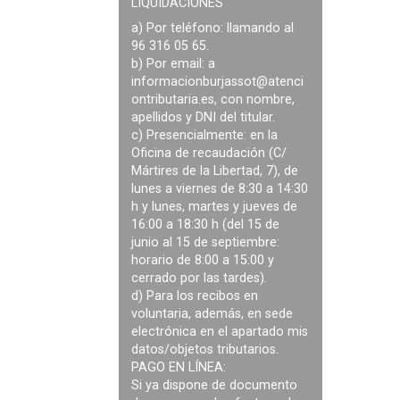
LIQUIDACIONES
a) Por teléfono: llamando al
96 316 05 65.
b) Por email: a
informacionburjassot@atenci
ontributaria.es
, con nombre,
apellidos y DNI del titular.
c) Presencialmente: en la
Oficina de recaudación (C/
Mártires de la Libertad, 7), de
lunes a viernes de 8:30 a 14:30
h y lunes, martes y jueves de
16:00 a 18:30 h (del 15 de
junio al 15 de septiembre:
horario de 8:00 a 15:00 y
cerrado por las tardes).
d) Para los recibos en
voluntaria, además, en sede
electrónica en el apartado mis
datos/objetos tributarios.
PAGO EN LÍNEA:
Si ya dispone de documento