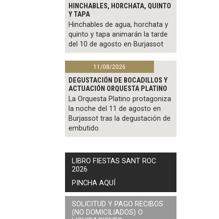
HINCHABLES, HORCHATA, QUINTO
Y TAPA
Hinchables de agua, horchata y
quinto y tapa animarán la tarde
del 10 de agosto en Burjassot
11/08/2026
DEGUSTACIÓN DE BOCADILLOS Y
ACTUACIÓN ORQUESTA PLATINO
La Orquesta Platino protagoniza
la noche del 11 de agosto en
Burjassot tras la degustación de
embutido
LIBRO FIESTAS SANT ROC
2026
PINCHA AQUÍ
SOLICITUD Y PAGO RECIBOS
(NO DOMICILIADOS) O