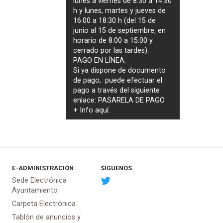
lunes a viernes de 8:30 a 14:30
h y lunes, martes y jueves de
16:00 a 18:30 h (del 15 de
junio al 15 de septiembre, en
horario de 8:00 a 15:00 y
cerrado por las tardes).
PAGO EN LÍNEA:
Si ya dispone de documento
de pago, puede efectuar el
pago a través del siguiente
enlace:
PASARELA DE PAGO
+ Info
aquí
.
E-ADMINISTRACIÓN
SÍGUENOS
Sede Electrónica
Ayuntamiento
Carpeta Electrónica
Tablón de anuncios y