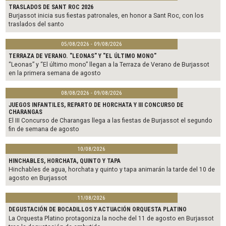
TRASLADOS DE SANT ROC 2026
Burjassot inicia sus fiestas patronales, en honor a Sant Roc, con los
traslados del santo
05/08/2026 - 09/08/2026
TERRAZA DE VERANO. "LEONAS" Y "EL ÚLTIMO MONO"
“Leonas” y “El último mono” llegan a la Terraza de Verano de Burjassot
en la primera semana de agosto
08/08/2026 - 09/08/2026
JUEGOS INFANTILES, REPARTO DE HORCHATA Y III CONCURSO DE
CHARANGAS
El III Concurso de Charangas llega a las fiestas de Burjassot el segundo
fin de semana de agosto
10/08/2026
HINCHABLES, HORCHATA, QUINTO Y TAPA
Hinchables de agua, horchata y quinto y tapa animarán la tarde del 10 de
agosto en Burjassot
11/08/2026
DEGUSTACIÓN DE BOCADILLOS Y ACTUACIÓN ORQUESTA PLATINO
La Orquesta Platino protagoniza la noche del 11 de agosto en Burjassot