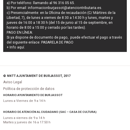
a) Por teléfono: llamando al 96 316 05 65.
b) Por email:
informacionburjassot@atenciontributaria.es
.
c) Presencialmente: en la Oficina de recaudación (C/ Mártires de la
Libertad, 7), de lunes a viernes de 8:30 a 14:30 h y lunes, martes y
jueves de 16:00 a 18:30 h (del 15 de junio al 15 de septiembre, en
horario de 8:00 a 15:00 y cerrado por las tardes).
PAGO EN LÍNEA:
Si ya dispone de documento de pago, puede efectuar el pago a través
del siguiente enlace:
PASARELA DE PAGO
+ Info
aquí
.
© NNTT AJUNTAMENT DE BURJASSOT, 2017
Aviso Legal
Política de protección de datos
HORARIO AYUNTAMIENTO DE BURJASSOT
Lunes a Viernes de 9 a 14 h
HORARIO DE ATENCIÓN AL CIUDADANO (SAC – CASA DE CULTURA)
Lunes a viernes de 9 a 14 h
Martes y jueves de 16 a 17:50 h