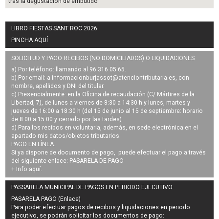
tras la degustación de embutido
LIBRO FIESTAS SANT ROC 2026
PINCHA AQUÍ
SOLICITUD Y PAGO RECIBOS (NO DOMICILIADOS) O LIQUIDACIONES
a) Por teléfono: llamando al 96 316 05 65.
b) Por email: a
informacionburjassot@atenciontributaria.es
, con
nombre, apellidos y DNI del titular.
c) Presencialmente: en la Oficina de recaudación (C/ Mártires de la
Libertad, 7), de lunes a viernes de 8:30 a 14:30 h y lunes, martes y
jueves de 16:00 a 18:30 h (del 15 de junio al 15 de septiembre: horario
de 8:00 a 15:00 y cerrado por las tardes).
d) Para los recibos en voluntaria, además, en sede electrónica en el
apartado mis datos/objetos tributarios.
PAGO EN LÍNEA:
Si ya dispone de documento de pago, puede efectuar el pago a través
del siguiente enlace:
PASARELA DE PAGO
+ Info
aquí
.
PASSARELA MUNICIPAL DE PAGOS EN PERIODO EJECUTIVO
PASARELA PAGO (Enlace)
Para poder efectuar pagos de
recibos y liquidaciones en periodo
ejecutivo
, se podrán
solicitar los documentos de pago
: