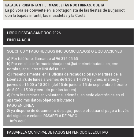
BAJADA Y RODÀ INFANTIL. MASCLETÁS NOCTURNAS. COETÀ
La pólvora se convierte en la protagonista de las fiestas de Burjassot
con la bajada infantil, las mascletás y la Coetà
LIBRO FIESTAS SANT ROC 2026
PINCHA AQUÍ
SOLICITUD Y PAGO RECIBOS (NO DOMICILIADOS) O LIQUIDACIONES
a) Por teléfono: llamando al 96 316 05 65.
b) Por email: a
informacionburjassot@atenciontributaria.es
, con
nombre, apellidos y DNI del titular.
c) Presencialmente: en la Oficina de recaudación (C/ Mártires de la
Libertad, 7), de lunes a viernes de 8:30 a 14:30 h y lunes, martes y
jueves de 16:00 a 18:30 h (del 15 de junio al 15 de septiembre: horario
de 8:00 a 15:00 y cerrado por las tardes).
d) Para los recibos en voluntaria, además, en sede electrónica en el
apartado mis datos/objetos tributarios.
PAGO EN LÍNEA:
Si ya dispone de documento de pago, puede efectuar el pago a través
del siguiente enlace:
PASARELA DE PAGO
+ Info
aquí
.
PASSARELA MUNICIPAL DE PAGOS EN PERIODO EJECUTIVO