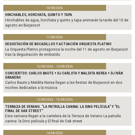
10/08/2026
HINCHABLES, HORCHATA, QUINTO Y TAPA
Hinchables de agua, horchata y quinto y tapa animarán la tarde del 10 de
agosto en Burjassot
11/08/2026
DEGUSTACIÓN DE BOCADILLOS Y ACTUACIÓN ORQUESTA PLATINO
La Orquesta Platino protagoniza la noche del 11 de agosto en Burjassot
tras la degustación de embutido
12/08/2026 - 13/08/2026
CONCIERTOS: CARLOS BAUTE + DJ CARLOTA Y MALDITA NEREA + DJ IVÁN
GRANERO
Carlos Baute y Maldita Nerea llegan a las fiestas de Burjassot en dos
noches dedicadas a la música
12/08/2026 - 16/08/2026
TERRAZA DE VERANO. "LA PATRULLA CANINA: LA DINO PELÍCULA" Y "EL
FINAL DE OAK STREET"
Esta semana llegan a la cartelera de la Terraza de Verano La patrulla
canina: la Dino película y El final de Oak street
14/08/2026