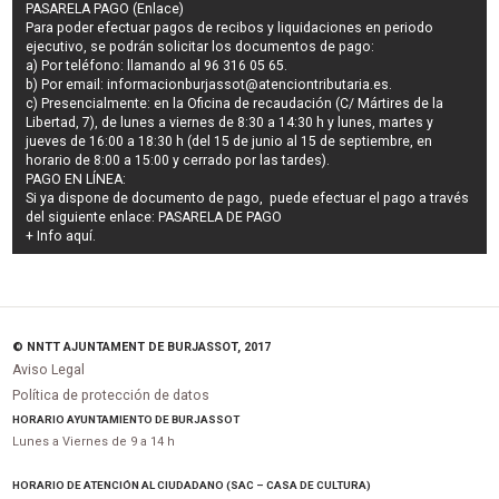
PASARELA PAGO (Enlace)
Para poder efectuar pagos de
recibos y liquidaciones en periodo
ejecutivo
, se podrán
solicitar los documentos de pago
:
a) Por teléfono: llamando al 96 316 05 65.
b) Por email:
informacionburjassot@atenciontributaria.es
.
c) Presencialmente: en la Oficina de recaudación (C/ Mártires de la
Libertad, 7), de lunes a viernes de 8:30 a 14:30 h y lunes, martes y
jueves de 16:00 a 18:30 h (del 15 de junio al 15 de septiembre, en
horario de 8:00 a 15:00 y cerrado por las tardes).
PAGO EN LÍNEA:
Si ya dispone de documento de pago, puede efectuar el pago a través
del siguiente enlace:
PASARELA DE PAGO
+ Info
aquí
.
© NNTT AJUNTAMENT DE BURJASSOT, 2017
Aviso Legal
Política de protección de datos
HORARIO AYUNTAMIENTO DE BURJASSOT
Lunes a Viernes de 9 a 14 h
HORARIO DE ATENCIÓN AL CIUDADANO (SAC – CASA DE CULTURA)