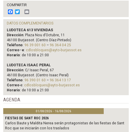
COMPARTIR
F
T
E
a
w
m
c
i
a
DATOS COMPLEMENTARIOS
e
t
i
b
t
l
LUDOTECA 613 VIVIENDAS
o
e
Dirección
: Plaza Nou d’Octubre, 11
o
r
46100 Burjassot. (Centro Díaz-Pintado)
k
Teléfono
:
96 39 001 60
–
96 364 04 25
Correo
–
e
:
cdlosbloques@ayto-burjassot.es
Horario
: de 10:00 a 21:00
LUDOTECA ISAAC PERAL
Dirección
: C/ Isaac Peral, 67
46100 Burjassot. (Centro Isaac Peral)
Teléfono
:
96 390 01 60
–
96 364 13 17
Correo
-e:
cdlosbloques@ayto-burjassot.es
Horario
: de 10:00 a 21:00
AGENDA
01/08/2026 - 16/08/2026
FIESTAS DE SANT ROC 2026
Carlos Baute y Maldita Nerea serán protagonistas de las fiestas de Sant
Roc que se iniciarán con los traslados