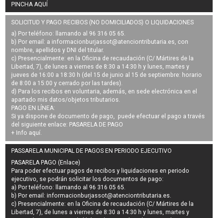
PINCHA AQUÍ
SOLICITUD Y PAGO RECIBOS (NO DOMICILIADOS) O LIQUIDACIONES
a) Por teléfono: llamando al 96 316 05 65.
b) Por email: a
informacionburjassot@atenciontributaria.es
, con
nombre, apellidos y DNI del titular.
c) Presencialmente: en la Oficina de recaudación (C/ Mártires de la
Libertad, 7), de lunes a viernes de 8:30 a 14:30 h y lunes, martes y
jueves de 16:00 a 18:30 h (del 15 de junio al 15 de septiembre: horario
de 8:00 a 15:00 y cerrado por las tardes).
d) Para los recibos en voluntaria, además, en sede electrónica en el
apartado mis datos/objetos tributarios.
PAGO EN LÍNEA:
Si ya dispone de documento de pago, puede efectuar el pago a través
del siguiente enlace:
PASARELA DE PAGO
+ Info
aquí
.
PASSARELA MUNICIPAL DE PAGOS EN PERIODO EJECUTIVO
PASARELA PAGO (Enlace)
Para poder efectuar pagos de
recibos y liquidaciones en periodo
ejecutivo
, se podrán
solicitar los documentos de pago
:
a) Por teléfono: llamando al 96 316 05 65.
b) Por email:
informacionburjassot@atenciontributaria.es
.
c) Presencialmente: en la Oficina de recaudación (C/ Mártires de la
Libertad, 7), de lunes a viernes de 8:30 a 14:30 h y lunes, martes y