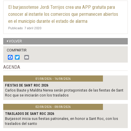
El burjassotense Jordi Torrijos crea una APP gratuita para
conocer al instante los comercios que permanecen abiertos
en el municipio durante el estado de alarma
Publicado: 7 abril 2020
VOLVER
COMPARTIR
F
T
E
a
w
m
c
i
a
AGENDA
e
t
i
b
t
l
01/08/2026 - 16/08/2026
o
e
o
r
FIESTAS DE SANT ROC 2026
k
Carlos Baute y Maldita Nerea serán protagonistas de las fiestas de Sant
Roc que se iniciarán con los traslados
02/08/2026 - 08/08/2026
TRASLADOS DE SANT ROC 2026
Burjassot inicia sus fiestas patronales, en honor a Sant Roc, con los
traslados del santo