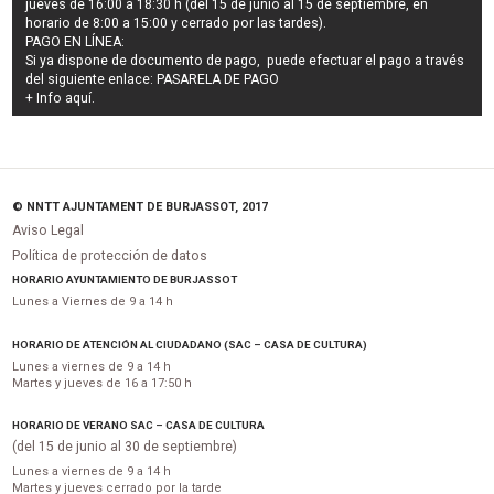
jueves de 16:00 a 18:30 h (del 15 de junio al 15 de septiembre, en
horario de 8:00 a 15:00 y cerrado por las tardes).
PAGO EN LÍNEA:
Si ya dispone de documento de pago, puede efectuar el pago a través
del siguiente enlace:
PASARELA DE PAGO
+ Info
aquí
.
© NNTT AJUNTAMENT DE BURJASSOT, 2017
Aviso Legal
Política de protección de datos
HORARIO AYUNTAMIENTO DE BURJASSOT
Lunes a Viernes de 9 a 14 h
HORARIO DE ATENCIÓN AL CIUDADANO (SAC – CASA DE CULTURA)
Lunes a viernes de 9 a 14 h
Martes y jueves de 16 a 17:50 h
HORARIO DE VERANO SAC – CASA DE CULTURA
(del 15 de junio al 30 de septiembre)
Lunes a viernes de 9 a 14 h
Martes y jueves cerrado por la tarde