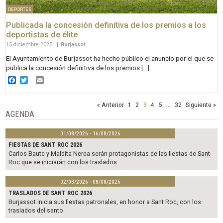
DEPORTES
Publicada la concesión definitiva de los premios a los
deportistas de élite
15 diciembre 2025
|
Burjassot
El Ayuntamiento de Burjassot ha hecho público el anuncio por el que se
publica la concesión definitiva de los premios […]
Facebook
Twitter
Email
« Anterior
1
2
3
4
5
…
32
Siguiente »
AGENDA
01/08/2026 - 16/08/2026
FIESTAS DE SANT ROC 2026
Carlos Baute y Maldita Nerea serán protagonistas de las fiestas de Sant
Roc que se iniciarán con los traslados
02/08/2026 - 08/08/2026
TRASLADOS DE SANT ROC 2026
Burjassot inicia sus fiestas patronales, en honor a Sant Roc, con los
traslados del santo