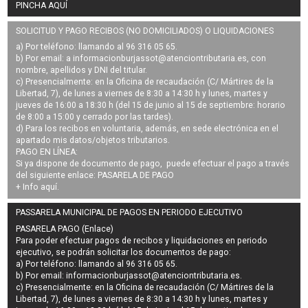
PINCHA AQUÍ
SOLICITUD Y PAGO RECIBOS (NO DOMICILIADOS) O LIQUIDACIONES
a) Por teléfono: llamando al 96 316 05 65.
b) Por email: a
informacionburjassot@atenciontributaria.es
, con
nombre, apellidos y DNI del titular.
c) Presencialmente: en la Oficina de recaudación (C/ Mártires de la
Libertad, 7), de lunes a viernes de 8:30 a 14:30 h y lunes, martes y
jueves de 16:00 a 18:30 h (del 15 de junio al 15 de septiembre: horario
de 8:00 a 15:00 y cerrado por las tardes).
d) Para los recibos en voluntaria, además, en sede electrónica en el
apartado mis datos/objetos tributarios.
PAGO EN LÍNEA:
Si ya dispone de documento de pago, puede efectuar el pago a través
del siguiente enlace:
PASARELA DE PAGO
+ Info
aquí
.
PASSARELA MUNICIPAL DE PAGOS EN PERIODO EJECUTIVO
PASARELA PAGO (Enlace)
Para poder efectuar pagos de
recibos y liquidaciones en periodo
ejecutivo
, se podrán
solicitar los documentos de pago
:
a) Por teléfono: llamando al 96 316 05 65.
b) Por email:
informacionburjassot@atenciontributaria.es
.
c) Presencialmente: en la Oficina de recaudación (C/ Mártires de la
Libertad, 7), de lunes a viernes de 8:30 a 14:30 h y lunes, martes y