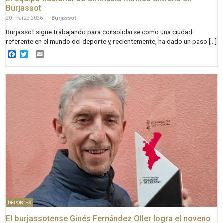
Burjassot
20 marzo 2026
|
Burjassot
Burjassot sigue trabajando para consolidarse como una ciudad
referente en el mundo del deporte y, recientemente, ha dado un paso […]
Facebook
Twitter
Email
DEPORTES
El burjassotense Ginés Fernández Oller logra el noveno