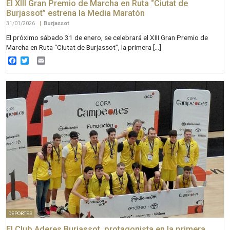
El XIII Gran Premio de Marcha en Ruta “Ciutat de
Burjassot” estrena la Media Maratón
31/01/2026
|
Burjassot
El próximo sábado 31 de enero, se celebrará el XIII Gran Premio de
Marcha en Ruta “Ciutat de Burjassot”, la primera […]
Facebook
Twitter
Email
DEPORTES
El Club Aderes Burjassot, protagonista en la primera