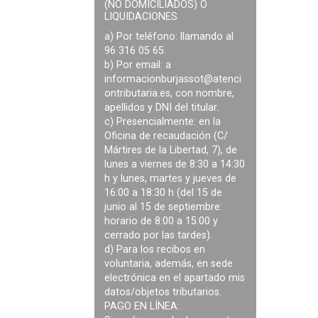
(NO DOMICILIADOS) O
LIQUIDACIONES
a) Por teléfono: llamando al
96 316 05 65.
b) Por email: a
informacionburjassot@atenci
ontributaria.es
, con nombre,
apellidos y DNI del titular.
c) Presencialmente: en la
Oficina de recaudación (C/
Mártires de la Libertad, 7), de
lunes a viernes de 8:30 a 14:30
h y lunes, martes y jueves de
16:00 a 18:30 h (del 15 de
junio al 15 de septiembre:
horario de 8:00 a 15:00 y
cerrado por las tardes).
d) Para los recibos en
voluntaria, además, en sede
electrónica en el apartado mis
datos/objetos tributarios.
PAGO EN LÍNEA: