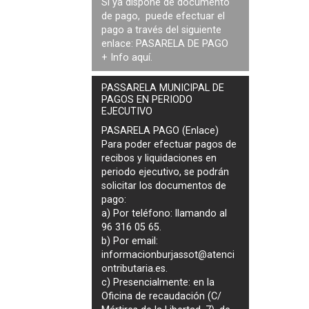
Si ya dispone de documento
de pago, puede efectuar el
pago a través del siguiente
enlace:
PASARELA DE PAGO
+ Info
aquí
.
PASSARELA MUNICIPAL DE
PAGOS EN PERIODO
EJECUTIVO
PASARELA PAGO (Enlace)
Para poder efectuar pagos de
recibos y liquidaciones en
periodo ejecutivo
, se podrán
solicitar los documentos de
pago
:
a) Por teléfono: llamando al
96 316 05 65.
b) Por email:
informacionburjassot@atenci
ontributaria.es
.
c) Presencialmente: en la
Oficina de recaudación (C/