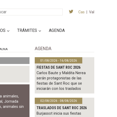
Cas
|
Val
IOS
TRÁMITES
AGENDA
AGENDA
AUNA
01/08/2026 - 16/08/2026
FIESTAS DE SANT ROC 2026
Carlos Baute y Maldita Nerea
serán protagonistas de las
fiestas de Sant Roc que se
iniciarán con los traslados
a animales
,
02/08/2026 - 08/08/2026
al
,
Jornada
o
,
animales sin
TRASLADOS DE SANT ROC 2026
Burjassot inicia sus fiestas