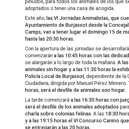
peludos, para todos los animales de los que 
adoptados o tener una casa de acogida.
Este año,
las VI Jornadas Animalistas, que cu
Ayuntamiento de Burjassot desde la Concejalía
Camps, van a tener lugar el domingo 15 de may
hasta las 20:30 horas.
Con la apertura de las jornadas se desarrolla
comenzarán
a las 10:45 horas con las dedica
se alargarán a lo largo de toda la mañana.
A las
animales sin hogar y a las 11:30 horas la exhi
Policía Local de Burjassot
, dependiente de la 
Ciudadana, dirigida por Manuel Pérez Menero. 
horas, será el desfile de animales son hogar.
La tarde comenzará
a las 16:30 horas con jueg
será el desfile de los animales adoptados
para
charla sobre colonias felinas
. A las
18:30 hora
y a las 19:15 horas el VI Concurso Canino qu
se entregarán a las 20 horas.