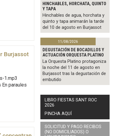
HINCHABLES, HORCHATA, QUINTO
Y TAPA
Hinchables de agua, horchata y
quinto y tapa animarán la tarde
del 10 de agosto en Burjassot
11/08/2026
DEGUSTACIÓN DE BOCADILLOS Y
er Burjassot
ACTUACIÓN ORQUESTA PLATINO
La Orquesta Platino protagoniza
la noche del 11 de agosto en
Burjassot tras la degustación de
is-1.mp3
embutido
s En paraules
LIBRO FIESTAS SANT ROC
2026
PINCHA AQUÍ
SOLICITUD Y PAGO RECIBOS
(NO DOMICILIADOS) O
’ concentran