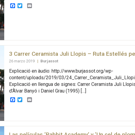
Facebook
Twitter
Email
3 Carrer Ceramista Juli Llopis – Ruta Estellés p
26 marzo 2019
|
Burjassot
Explicació en àudio: http://www.burjassot.org/wp-
content/uploads/2019/03/24_Carrer_Ceramista_Juli_Llop
Explicació en llengua de signes: Carrer Ceramista Juli Llopi
d’Àlvar Banyó i Daniel Grau (1995) […]
Facebook
Twitter
Email
Las películas ‘Rabbit Academy’ y ‘Un cel de plom