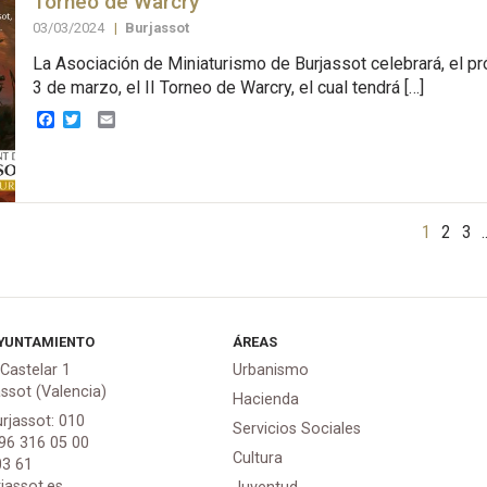
Torneo de Warcry
03/03/2024
|
Burjassot
La Asociación de Miniaturismo de Burjassot celebrará, el 
3 de marzo, el II Torneo de Warcry, el cual tendrá […]
Facebook
Twitter
Email
1
2
3
YUNTAMIENTO
ÁREAS
 Castelar 1
Urbanismo
assot (Valencia)
Hacienda
urjassot: 010
Servicios Sociales
 96 316 05 00
Cultura
03 61
jassot.es