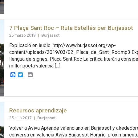
7 Plaça Sant Roc – Ruta Estellés per Burjassot
26 marzo 2019
|
Burjassot
Explicació en àudio: http://www.burjassot.org/wp-
content/uploads/2019/03/02_Placa_de_Sant_Roc.mp3 Expl
llengua de signes: Plaça Sant Roc La crítica literària conside
millor poeta valencià […]
Facebook
Twitter
Email
Recursos aprendizaje
25 julio 2017
|
Burjassot
Volver a Aviva Aprende valenciano en Burjassot y alrededo
conversa en valencià Aviva Burjassot Horario: próximamente 