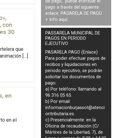
de pago, puede efectuar el
pago a través del siguiente
enlace:
PASARELA DE PAGO
o»,
+ Info
aquí
.
, con
tes 30
PASSARELA MUNICIPAL DE
PAGOS EN PERIODO
EJECUTIVO
rtelera que
PASARELA PAGO (Enlace)
 animación […]
Para poder efectuar pagos de
recibos y liquidaciones en
periodo ejecutivo
, se podrán
solicitar los documentos de
pago
:
a) Por teléfono: llamando al
s, en
96 316 05 65.
b) Por email:
informacionburjassot@atenci
ontributaria.es
.
to en el
c) Presencialmente: en la
Oficina de recaudación (C/
Mártires de la Libertad, 7), de