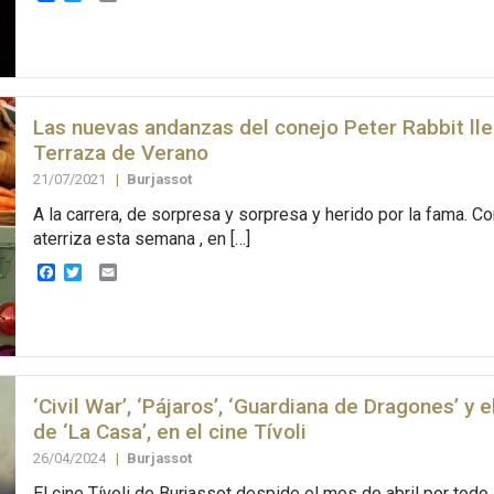
Las nuevas andanzas del conejo Peter Rabbit lle
Terraza de Verano
21/07/2021
|
Burjassot
A la carrera, de sorpresa y sorpresa y herido por la fama. C
aterriza esta semana , en […]
Facebook
Twitter
Email
‘Civil War’, ‘Pájaros’, ‘Guardiana de Dragones’ y 
de ‘La Casa’, en el cine Tívoli
26/04/2024
|
Burjassot
El cine Tívoli de Burjassot despide el mes de abril por todo 