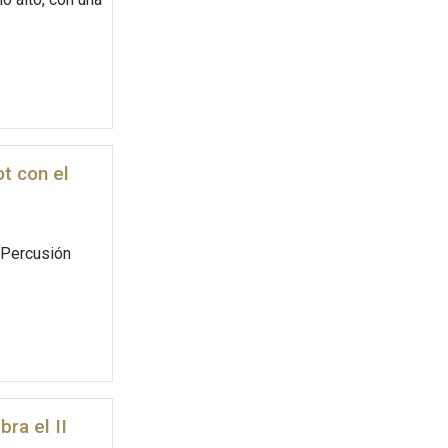
ot con el
 Percusión
ra el II