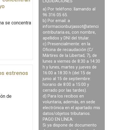
LIQUIDACIONES
yo
a) Por teléfono: llamando al
96 316 05 65.
b) Por email: a
ana se concentra
informacionburjassot@atenci
ontributaria.es
, con nombre,
apellidos y DNI del titular.
c) Presencialmente: en la
Oficina de recaudación (C/
Mártires de la Libertad, 7), de
lunes a viernes de 8:30 a 14:30
h y lunes, martes y jueves de
mos estrenos
16:00 a 18:30 h (del 15 de
junio al 15 de septiembre:
horario de 8:00 a 15:00 y
cerrado por las tardes).
ión de
d) Para los recibos en
voluntaria, además, en sede
electrónica en el apartado mis
datos/objetos tributarios.
PAGO EN LÍNEA:
Si ya dispone de documento