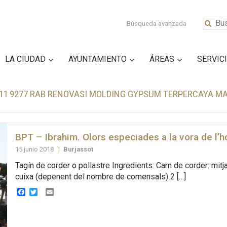
Búsqueda avanzada
LA CIUDAD
AYUNTAMIENTO
ÁREAS
SERVIC
611 9277 RAB RENOVASI MOLDING GYPSUM TERPERCAYA 
BPT – Ibrahim. Olors especiades a la vora de l’h
15 junio 2018
|
Burjassot
Tagín de corder o pollastre Ingredients: Carn de corder: mitj
cuixa (depenent del nombre de comensals) 2 […]
Facebook
Twitter
Email