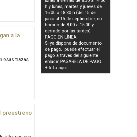
lunes a viernes de 8:30 a 14:30
h y lunes, martes y jueves de
16:00 a 18:30 h (del 15 de
junio al 15 de septiembre, en
horario de 8:00 a 15:00 y
cerrado por las tardes).
gan a la
PAGO EN LÍNEA:
Si ya dispone de documento
de pago, puede efectuar el
pago a través del siguiente
on esas trazas
enlace:
PASARELA DE PAGO
+ Info
aquí
.
el preestreno
lo alto, con una