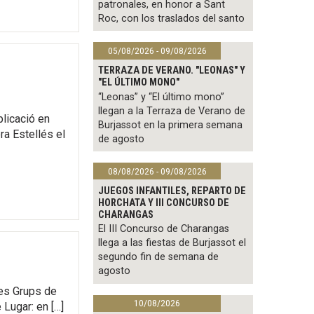
patronales, en honor a Sant
Roc, con los traslados del santo
05/08/2026 - 09/08/2026
TERRAZA DE VERANO. "LEONAS" Y
"EL ÚLTIMO MONO"
“Leonas” y “El último mono”
llegan a la Terraza de Verano de
icació en
Burjassot en la primera semana
ra Estellés el
de agosto
08/08/2026 - 09/08/2026
JUEGOS INFANTILES, REPARTO DE
HORCHATA Y III CONCURSO DE
CHARANGAS
El III Concurso de Charangas
llega a las fiestas de Burjassot el
segundo fin de semana de
agosto
res Grups de
10/08/2026
Lugar: en […]