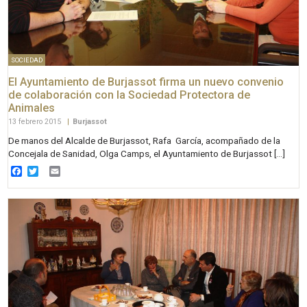
SOCIEDAD
El Ayuntamiento de Burjassot firma un nuevo convenio
de colaboración con la Sociedad Protectora de
Animales
13 febrero 2015
|
Burjassot
De manos del Alcalde de Burjassot, Rafa García, acompañado de la
Concejala de Sanidad, Olga Camps, el Ayuntamiento de Burjassot […]
Facebook
Twitter
Email