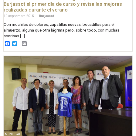
Burjassot el primer día de curso y revisa las mejoras
realizadas durante el verano
10 septiembre 2015
|
Burjassot
Con mochilas de colores, zapatillas nuevas, bocadillos para el
almuerzo, alguna que otra lágrima pero, sobre todo, con muchas
sonrisas […]
Facebook
Twitter
Email
MUNICIPAL