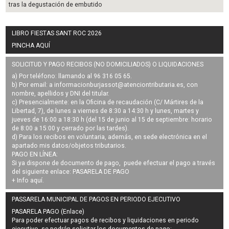
tras la degustación de embutido
LIBRO FIESTAS SANT ROC 2026
PINCHA AQUÍ
SOLICITUD Y PAGO RECIBOS (NO DOMICILIADOS) O LIQUIDACIONES
a) Por teléfono: llamando al 96 316 05 65.
b) Por email: a
informacionburjassot@atenciontributaria.es
, con
nombre, apellidos y DNI del titular.
c) Presencialmente: en la Oficina de recaudación (C/ Mártires de la
Libertad, 7), de lunes a viernes de 8:30 a 14:30 h y lunes, martes y
jueves de 16:00 a 18:30 h (del 15 de junio al 15 de septiembre: horario
de 8:00 a 15:00 y cerrado por las tardes).
d) Para los recibos en voluntaria, además, en sede electrónica en el
apartado mis datos/objetos tributarios.
PAGO EN LÍNEA:
Si ya dispone de documento de pago, puede efectuar el pago a través
del siguiente enlace:
PASARELA DE PAGO
+ Info
aquí
.
PASSARELA MUNICIPAL DE PAGOS EN PERIODO EJECUTIVO
PASARELA PAGO (Enlace)
Para poder efectuar pagos de
recibos y liquidaciones en periodo
ejecutivo
, se podrán
solicitar los documentos de pago
: