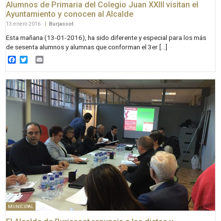
Alumnos de Primaria del Colegio Juan XXIII visitan el
Ayuntamiento y conocen al Alcalde
13 enero 2016
|
Burjassot
Esta mañana (13-01-2016), ha sido diferente y especial para los más
de sesenta alumnos y alumnas que conforman el 3er […]
Facebook
Twitter
Email
MUNICIPAL