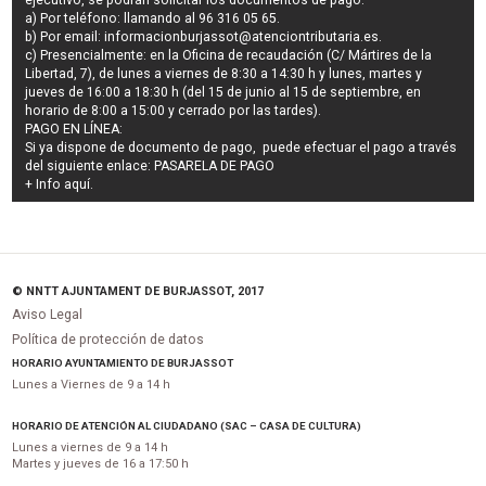
a) Por teléfono: llamando al 96 316 05 65.
b) Por email:
informacionburjassot@atenciontributaria.es
.
c) Presencialmente: en la Oficina de recaudación (C/ Mártires de la
Libertad, 7), de lunes a viernes de 8:30 a 14:30 h y lunes, martes y
jueves de 16:00 a 18:30 h (del 15 de junio al 15 de septiembre, en
horario de 8:00 a 15:00 y cerrado por las tardes).
PAGO EN LÍNEA:
Si ya dispone de documento de pago, puede efectuar el pago a través
del siguiente enlace:
PASARELA DE PAGO
+ Info
aquí
.
© NNTT AJUNTAMENT DE BURJASSOT, 2017
Aviso Legal
Política de protección de datos
HORARIO AYUNTAMIENTO DE BURJASSOT
Lunes a Viernes de 9 a 14 h
HORARIO DE ATENCIÓN AL CIUDADANO (SAC – CASA DE CULTURA)
Lunes a viernes de 9 a 14 h
Martes y jueves de 16 a 17:50 h