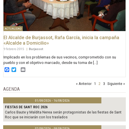
ACTUALIDAD
El Alcalde de Burjassot, Rafa García, inicia la campaña
«Alcalde a Domicilio»
9 febrero 2015
|
Burjassot
Implicado en los problemas de sus vecinos, comprometido con su
pueblo y con el objetivo marcado, desde su toma de […]
Facebook
Twitter
Email
« Anterior
1
2
3
Siguiente »
AGENDA
01/08/2026 - 16/08/2026
FIESTAS DE SANT ROC 2026
Carlos Baute y Maldita Nerea serán protagonistas de las fiestas de Sant
Roc que se iniciarán con los traslados
02/08/2026 - 08/08/2026