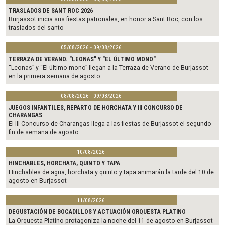
TRASLADOS DE SANT ROC 2026
Burjassot inicia sus fiestas patronales, en honor a Sant Roc, con los
traslados del santo
05/08/2026 - 09/08/2026
TERRAZA DE VERANO. "LEONAS" Y "EL ÚLTIMO MONO"
“Leonas” y “El último mono” llegan a la Terraza de Verano de Burjassot
en la primera semana de agosto
08/08/2026 - 09/08/2026
JUEGOS INFANTILES, REPARTO DE HORCHATA Y III CONCURSO DE
CHARANGAS
El III Concurso de Charangas llega a las fiestas de Burjassot el segundo
fin de semana de agosto
10/08/2026
HINCHABLES, HORCHATA, QUINTO Y TAPA
Hinchables de agua, horchata y quinto y tapa animarán la tarde del 10 de
agosto en Burjassot
11/08/2026
DEGUSTACIÓN DE BOCADILLOS Y ACTUACIÓN ORQUESTA PLATINO
La Orquesta Platino protagoniza la noche del 11 de agosto en Burjassot