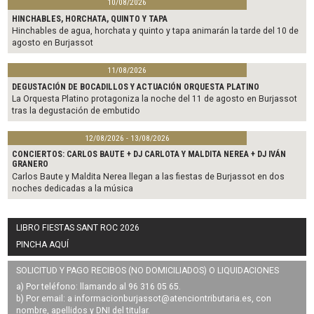
10/08/2026
HINCHABLES, HORCHATA, QUINTO Y TAPA
Hinchables de agua, horchata y quinto y tapa animarán la tarde del 10 de
agosto en Burjassot
11/08/2026
DEGUSTACIÓN DE BOCADILLOS Y ACTUACIÓN ORQUESTA PLATINO
La Orquesta Platino protagoniza la noche del 11 de agosto en Burjassot
tras la degustación de embutido
12/08/2026 - 13/08/2026
CONCIERTOS: CARLOS BAUTE + DJ CARLOTA Y MALDITA NEREA + DJ IVÁN
GRANERO
Carlos Baute y Maldita Nerea llegan a las fiestas de Burjassot en dos
noches dedicadas a la música
LIBRO FIESTAS SANT ROC 2026
PINCHA AQUÍ
SOLICITUD Y PAGO RECIBOS (NO DOMICILIADOS) O LIQUIDACIONES
a) Por teléfono: llamando al 96 316 05 65.
b) Por email: a
informacionburjassot@atenciontributaria.es
, con
nombre, apellidos y DNI del titular.