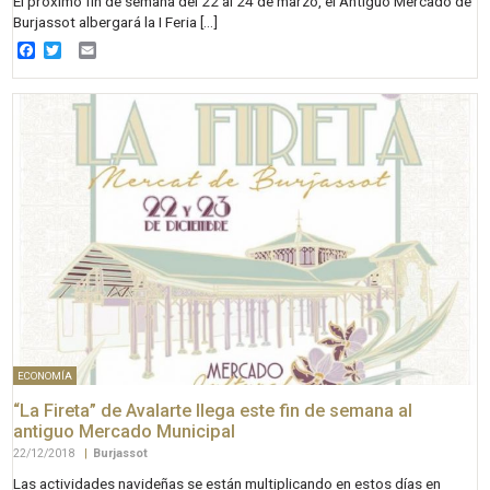
El próximo fin de semana del 22 al 24 de marzo, el Antiguo Mercado de
Burjassot albergará la I Feria […]
Facebook
Twitter
Email
ECONOMÍA
“La Fireta” de Avalarte llega este fin de semana al
antiguo Mercado Municipal
22/12/2018
|
Burjassot
Las actividades navideñas se están multiplicando en estos días en