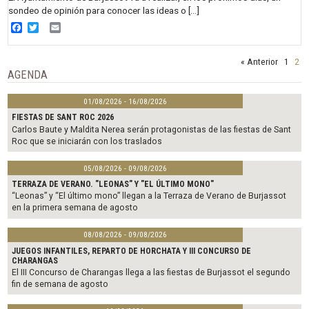
sondeo de opinión para conocer las ideas o […]
Facebook
Twitter
Email
« Anterior
1
2
AGENDA
01/08/2026 - 16/08/2026
FIESTAS DE SANT ROC 2026
Carlos Baute y Maldita Nerea serán protagonistas de las fiestas de Sant
Roc que se iniciarán con los traslados
05/08/2026 - 09/08/2026
TERRAZA DE VERANO. "LEONAS" Y "EL ÚLTIMO MONO"
“Leonas” y “El último mono” llegan a la Terraza de Verano de Burjassot
en la primera semana de agosto
08/08/2026 - 09/08/2026
JUEGOS INFANTILES, REPARTO DE HORCHATA Y III CONCURSO DE
CHARANGAS
El III Concurso de Charangas llega a las fiestas de Burjassot el segundo
fin de semana de agosto