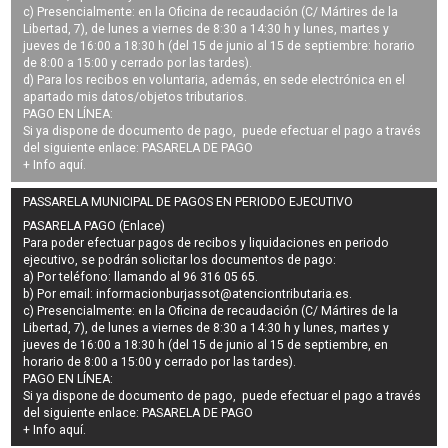
c) Presencialmente: en la Oficina de recaudación (C/ Mártires de la
Libertad, 7), de lunes a viernes de 8:30 a 14:30 h y lunes, martes y
jueves de 16:00 a 18:30 h (del 15 de junio al 15 de septiembre: horario
de 8:00 a 15:00 y cerrado por las tardes).
d) Para los recibos en voluntaria, además, en sede electrónica en el
apartado mis datos/objetos tributarios.
PAGO EN LÍNEA:
Si ya dispone de documento de pago, puede efectuar el pago a través
del siguiente enlace:
PASARELA DE PAGO
+ Info
aquí
.
PASSARELA MUNICIPAL DE PAGOS EN PERIODO EJECUTIVO
PASARELA PAGO (Enlace)
Para poder efectuar pagos de
recibos y liquidaciones en periodo
ejecutivo
, se podrán
solicitar los documentos de pago
:
a) Por teléfono: llamando al 96 316 05 65.
b) Por email:
informacionburjassot@atenciontributaria.es
.
c) Presencialmente: en la Oficina de recaudación (C/ Mártires de la
Libertad, 7), de lunes a viernes de 8:30 a 14:30 h y lunes, martes y
jueves de 16:00 a 18:30 h (del 15 de junio al 15 de septiembre, en
horario de 8:00 a 15:00 y cerrado por las tardes).
PAGO EN LÍNEA:
Si ya dispone de documento de pago, puede efectuar el pago a través
del siguiente enlace:
PASARELA DE PAGO
+ Info
aquí
.