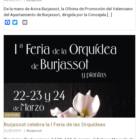
04/04/2019
|
Burjassot
De la mano de Aviva Burjassot, la Oficina de Promoción del Valenciano
del Ayuntamiento de Burjassot, dirigida por la Concejala […]
Facebook
Twitter
Email
SOCIEDAD
Burjassot celebra la I Feria de las Orquídeas
22/03/2019
|
Burjassot