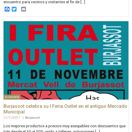
encuentro para vecinos y visitantes el fin de […]
Facebook
Twitter
Email
ECONOMÍA
Burjassot celebra su I Feria Outlet en el antiguo Mercado
Municipal
11/11/2017
|
Burjassot
Los mejores productos a precios muy asequibles con descuentos que
irán desde el 30 al 50% unido a talleres, actuaciones […]