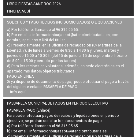
LIBRO FIESTAS SANT ROC 2026
PINCHA AQUÍ
SOLICITUD Y PAGO RECIBOS (NO DOMICILIADOS) O LIQUIDACIONES
a) Por teléfono: llamando al 96 316 05 65.
b) Por email: a
informacionburjassot@atenciontributaria.es
, con
nombre, apellidos y DNI del titular.
c) Presencialmente: en la Oficina de recaudación (C/ Mártires de la
Libertad, 7), de lunes a viernes de 8:30 a 14:30 h y lunes, martes y
jueves de 16:00 a 18:30 h (del 15 de junio al 15 de septiembre: horario
de 8:00 a 15:00 y cerrado por las tardes).
d) Para los recibos en voluntaria, además, en sede electrónica en el
apartado mis datos/objetos tributarios.
PAGO EN LÍNEA:
Si ya dispone de documento de pago, puede efectuar el pago a través
del siguiente enlace:
PASARELA DE PAGO
+ Info
aquí
.
PASSARELA MUNICIPAL DE PAGOS EN PERIODO EJECUTIVO
PASARELA PAGO (Enlace)
Para poder efectuar pagos de
recibos y liquidaciones en periodo
ejecutivo
, se podrán
solicitar los documentos de pago
:
a) Por teléfono: llamando al 96 316 05 65.
b) Por email:
informacionburjassot@atenciontributaria.es
.
c) Presencialmente: en la Oficina de recaudación (C/ Mártires de la