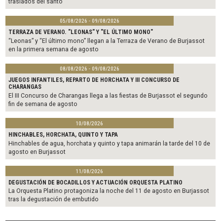
traslados del santo
05/08/2026 - 09/08/2026
TERRAZA DE VERANO. "LEONAS" Y "EL ÚLTIMO MONO"
“Leonas” y “El último mono” llegan a la Terraza de Verano de Burjassot
en la primera semana de agosto
08/08/2026 - 09/08/2026
JUEGOS INFANTILES, REPARTO DE HORCHATA Y III CONCURSO DE
CHARANGAS
El III Concurso de Charangas llega a las fiestas de Burjassot el segundo
fin de semana de agosto
10/08/2026
HINCHABLES, HORCHATA, QUINTO Y TAPA
Hinchables de agua, horchata y quinto y tapa animarán la tarde del 10 de
agosto en Burjassot
11/08/2026
DEGUSTACIÓN DE BOCADILLOS Y ACTUACIÓN ORQUESTA PLATINO
La Orquesta Platino protagoniza la noche del 11 de agosto en Burjassot
tras la degustación de embutido