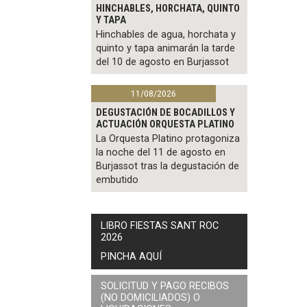
HINCHABLES, HORCHATA, QUINTO
Y TAPA
Hinchables de agua, horchata y
quinto y tapa animarán la tarde
del 10 de agosto en Burjassot
11/08/2026
DEGUSTACIÓN DE BOCADILLOS Y
ACTUACIÓN ORQUESTA PLATINO
La Orquesta Platino protagoniza
la noche del 11 de agosto en
Burjassot tras la degustación de
embutido
LIBRO FIESTAS SANT ROC
2026
PINCHA AQUÍ
SOLICITUD Y PAGO RECIBOS
(NO DOMICILIADOS) O