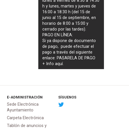
lunes a viernes de 8:30 a 14:30
h y lunes, martes y jueves de
16:00 a 18:30 h (del 15 de
junio al 15 de septiembre, en
horario de 8:00 a 15:00 y
cerrado por las tardes).
PAGO EN LÍNEA:
Si ya dispone de documento
de pago, puede efectuar el
pago a través del siguiente
enlace:
PASARELA DE PAGO
+ Info
aquí
.
E-ADMINISTRACIÓN
SÍGUENOS
Sede Electrónica
Ayuntamiento
Carpeta Electrónica
Tablón de anuncios y