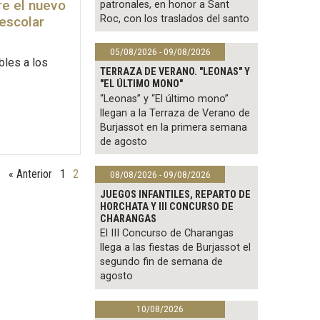
re el nuevo
patronales, en honor a Sant
Roc, con los traslados del santo
escolar
05/08/2026 - 09/08/2026
bles a los
TERRAZA DE VERANO. "LEONAS" Y
"EL ÚLTIMO MONO"
“Leonas” y “El último mono”
llegan a la Terraza de Verano de
Burjassot en la primera semana
de agosto
« Anterior
1
2
08/08/2026 - 09/08/2026
JUEGOS INFANTILES, REPARTO DE
HORCHATA Y III CONCURSO DE
CHARANGAS
El III Concurso de Charangas
llega a las fiestas de Burjassot el
segundo fin de semana de
agosto
10/08/2026