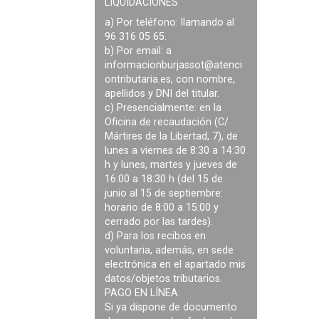
LIQUIDACIONES
a) Por teléfono: llamando al
96 316 05 65.
b) Por email: a
informacionburjassot@atenci
ontributaria.es
, con nombre,
apellidos y DNI del titular.
c) Presencialmente: en la
Oficina de recaudación (C/
Mártires de la Libertad, 7), de
lunes a viernes de 8:30 a 14:30
h y lunes, martes y jueves de
16:00 a 18:30 h (del 15 de
junio al 15 de septiembre:
horario de 8:00 a 15:00 y
cerrado por las tardes).
d) Para los recibos en
voluntaria, además, en sede
electrónica en el apartado mis
datos/objetos tributarios.
PAGO EN LÍNEA:
Si ya dispone de documento