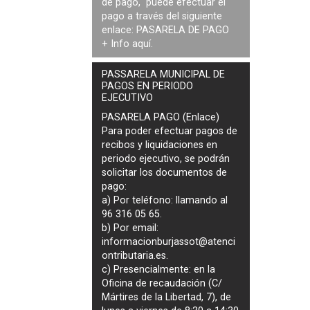
de pago, puede efectuar el
pago a través del siguiente
enlace:
PASARELA DE PAGO
+ Info
aquí
.
PASSARELA MUNICIPAL DE
PAGOS EN PERIODO
EJECUTIVO
PASARELA PAGO (Enlace)
Para poder efectuar pagos de
recibos y liquidaciones en
periodo ejecutivo
, se podrán
solicitar los documentos de
pago
:
a) Por teléfono: llamando al
96 316 05 65.
b) Por email:
informacionburjassot@atenci
ontributaria.es
.
c) Presencialmente: en la
Oficina de recaudación (C/
Mártires de la Libertad, 7), de