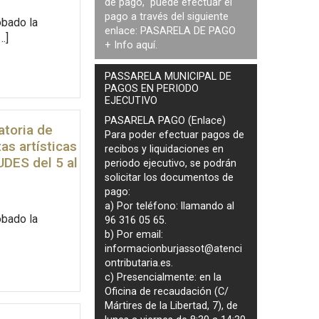
de pago, puede efectuar el
pago a través del siguiente
obado la
enlace:
PASARELA DE PAGO
…]
+ Info
aquí
.
PASSARELA MUNICIPAL DE
PAGOS EN PERIODO
EJECUTIVO
PASARELA PAGO (Enlace)
atoria de
Para poder efectuar pagos de
as artísticas
recibos y liquidaciones en
DES del 5 al
periodo ejecutivo
, se podrán
solicitar los documentos de
pago
:
a) Por teléfono: llamando al
obado la
96 316 05 65.
b) Por email:
informacionburjassot@atenci
ontributaria.es
.
c) Presencialmente: en la
Oficina de recaudación (C/
Mártires de la Libertad, 7), de