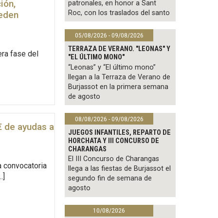
ión,
patronales, en honor a Sant
Roc, con los traslados del santo
ueden
05/08/2026 - 09/08/2026
TERRAZA DE VERANO. "LEONAS" Y
era fase del
"EL ÚLTIMO MONO"
“Leonas” y “El último mono”
llegan a la Terraza de Verano de
Burjassot en la primera semana
de agosto
08/08/2026 - 09/08/2026
€ de ayudas a
JUEGOS INFANTILES, REPARTO DE
HORCHATA Y III CONCURSO DE
CHARANGAS
El III Concurso de Charangas
a convocatoria
llega a las fiestas de Burjassot el
…]
segundo fin de semana de
agosto
10/08/2026