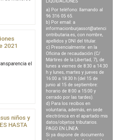
LIQUIDACIONES
a) Por teléfono: llamando al
96 316 05 65.
b) Por email: a
informacionburjassot@atenci
ontributaria.es
, con nombre,
siones
apellidos y DNI del titular.
de 2021
c) Presencialmente: en la
Oficina de recaudación (C/
Mártires de la Libertad, 7), de
ransparencia el
lunes a viernes de 8:30 a 14:30
h y lunes, martes y jueves de
16:00 a 18:30 h (del 15 de
junio al 15 de septiembre:
horario de 8:00 a 15:00 y
cerrado por las tardes).
d) Para los recibos en
voluntaria, además, en sede
electrónica en el apartado mis
sus niños y
datos/objetos tributarios.
UDES HASTA
PAGO EN LÍNEA:
Si ya dispone de documento