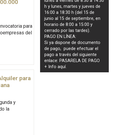
lunes a viernes de 8:30 a 14:30
800.000
h y lunes, martes y jueves de
16:00 a 18:30 h (del 15 de
junio al 15 de septiembre, en
horario de 8:00 a 15:00 y
nvocatoria para
cerrado por las tardes).
roempresas del
PAGO EN LÍNEA:
Si ya dispone de documento
de pago, puede efectuar el
pago a través del siguiente
enlace:
PASARELA DE PAGO
+ Info
aquí
.
lquiler para
iana
egunda y
do la