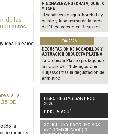
HINCHABLES, HORCHATA, QUINTO
Y TAPA
Hinchables de agua, horchata y
an de las
quinto y tapa animarán la tarde
.000 euros
del 10 de agosto en Burjassot
11/08/2026
 ayudas En estos
DEGUSTACIÓN DE BOCADILLOS Y
ACTUACIÓN ORQUESTA PLATINO
La Orquesta Platino protagoniza
la noche del 11 de agosto en
Burjassot tras la degustación de
embutido
res a la
LIBRO FIESTAS SANT ROC
 25 DE
2026
PINCHA AQUÍ
SOLICITUD Y PAGO RECIBOS
obado la
(NO DOMICILIADOS) O
ión de menores