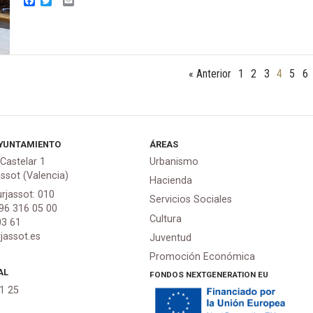
Facebook
Twitter
Email
« Anterior
1
2
3
4
5
6
YUNTAMIENTO
ÁREAS
 Castelar 1
Urbanismo
assot (Valencia)
Hacienda
urjassot: 010
Servicios Sociales
 96 316 05 00
Cultura
03 61
jassot.es
Juventud
Promoción Económica
AL
FONDOS NEXTGENERATION EU
21 25