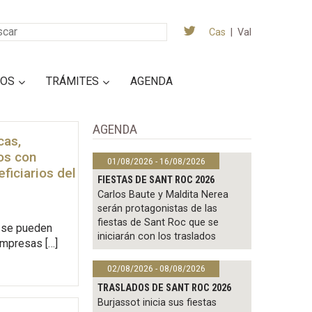
Cas
|
Val
IOS
TRÁMITES
AGENDA
AGENDA
cas,
os con
01/08/2026 - 16/08/2026
ficiarios del
FIESTAS DE SANT ROC 2026
Carlos Baute y Maldita Nerea
serán protagonistas de las
fiestas de Sant Roc que se
e se pueden
iniciarán con los traslados
empresas […]
02/08/2026 - 08/08/2026
TRASLADOS DE SANT ROC 2026
Burjassot inicia sus fiestas