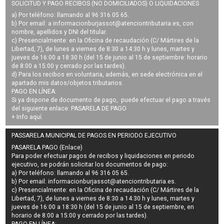
SOLICITUD Y PAGO RECIBOS (NO DOMICILIADOS) O LIQUIDACIONES
a) Por teléfono: llamando al 96 316 05 65.
b) Por email: a
informacionburjassot@atenciontributaria.es
, con
nombre, apellidos y DNI del titular.
c) Presencialmente: en la Oficina de recaudación (C/ Mártires de la
Libertad, 7), de lunes a viernes de 8:30 a 14:30 h y lunes, martes y
jueves de 16:00 a 18:30 h (del 15 de junio al 15 de septiembre: horario
de 8:00 a 15:00 y cerrado por las tardes).
d) Para los recibos en voluntaria, además, en sede electrónica en el
apartado mis datos/objetos tributarios.
PAGO EN LÍNEA:
Si ya dispone de documento de pago, puede efectuar el pago a través
del siguiente enlace:
PASARELA DE PAGO
+ Info
aquí
.
PASSARELA MUNICIPAL DE PAGOS EN PERIODO EJECUTIVO
PASARELA PAGO (Enlace)
Para poder efectuar pagos de
recibos y liquidaciones en periodo
ejecutivo
, se podrán
solicitar los documentos de pago
:
a) Por teléfono: llamando al 96 316 05 65.
b) Por email:
informacionburjassot@atenciontributaria.es
.
c) Presencialmente: en la Oficina de recaudación (C/ Mártires de la
Libertad, 7), de lunes a viernes de 8:30 a 14:30 h y lunes, martes y
jueves de 16:00 a 18:30 h (del 15 de junio al 15 de septiembre, en
horario de 8:00 a 15:00 y cerrado por las tardes).
PAGO EN LÍNEA: