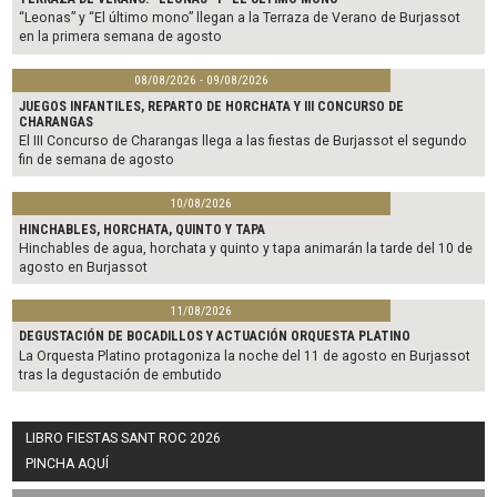
“Leonas” y “El último mono” llegan a la Terraza de Verano de Burjassot
en la primera semana de agosto
08/08/2026 - 09/08/2026
JUEGOS INFANTILES, REPARTO DE HORCHATA Y III CONCURSO DE
CHARANGAS
El III Concurso de Charangas llega a las fiestas de Burjassot el segundo
fin de semana de agosto
10/08/2026
HINCHABLES, HORCHATA, QUINTO Y TAPA
Hinchables de agua, horchata y quinto y tapa animarán la tarde del 10 de
agosto en Burjassot
11/08/2026
DEGUSTACIÓN DE BOCADILLOS Y ACTUACIÓN ORQUESTA PLATINO
La Orquesta Platino protagoniza la noche del 11 de agosto en Burjassot
tras la degustación de embutido
LIBRO FIESTAS SANT ROC 2026
PINCHA AQUÍ