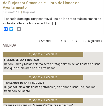
de Burjassot firman en el Libro de Honor del
Ayuntamiento
8 marzo 2017
|
Burjassot
El pasado domingo, Burjassot vivió uno de los actos más solemnes de
su fiesta fallera: la firma en el Libro […]
Facebook
Twitter
Email
« Anterior
1
…
5
6
7
8
9
…
12
Siguiente »
AGENDA
01/08/2026 - 16/08/2026
FIESTAS DE SANT ROC 2026
Carlos Baute y Maldita Nerea serán protagonistas de las fiestas de Sant
Roc que se iniciarán con los traslados
02/08/2026 - 08/08/2026
TRASLADOS DE SANT ROC 2026
Burjassot inicia sus fiestas patronales, en honor a Sant Roc, con los
traslados del santo
05/08/2026 - 09/08/2026
TERRAZA DE VERANO. "LEONAS" Y "EL ÚLTIMO MONO"