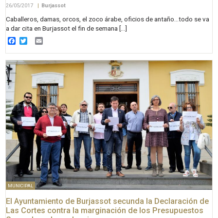
26/05/2017
|
Burjassot
Caballeros, damas, orcos, el zoco árabe, oficios de antaño…todo se va
a dar cita en Burjassot el fin de semana […]
Facebook
Twitter
Email
MUNICIPAL
El Ayuntamiento de Burjassot secunda la Declaración de
Las Cortes contra la marginación de los Presupuestos