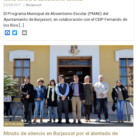
25/04/2017
|
Burjassot
El Programa Municipal de Absentismo Escolar (PMAE) del
Ajuntamiento de Burjassot, en colaboración con el CEIP Fernando de
los Ríos […]
Facebook
Twitter
Email
ACTUALIDAD
Minuto de silencio en Burjassot por el atentado de