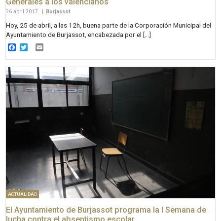
Generales a los valencianos
26 abril 2017
|
Burjassot
Hoy, 25 de abril, a las 12h, buena parte de la Corporación Municipal del
Ayuntamiento de Burjassot, encabezada por el […]
Facebook
Twitter
Email
ACTUALIDAD
El Ayuntamiento de Burjassot programa la I Semana de
lucha contra el absentismo escolar