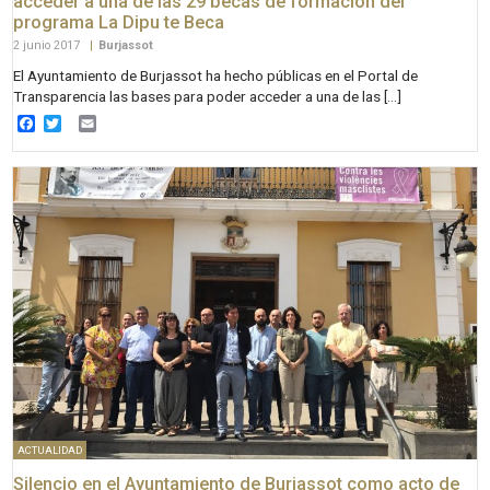
acceder a una de las 29 becas de formación del
programa La Dipu te Beca
2 junio 2017
|
Burjassot
El Ayuntamiento de Burjassot ha hecho públicas en el Portal de
Transparencia las bases para poder acceder a una de las […]
Facebook
Twitter
Email
ACTUALIDAD
Silencio en el Ayuntamiento de Burjassot como acto de