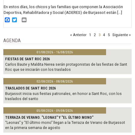
En estos días, los chicos y las familias que componen la Asociación
Deportiva, Rehabilitadora y Social (ADERES) de Burjassot están […]
Facebook
Twitter
Email
« Anterior
1
2
3
4
5
Siguiente »
AGENDA
01/08/2026 - 16/08/2026
FIESTAS DE SANT ROC 2026
Carlos Baute y Maldita Nerea serán protagonistas de las fiestas de Sant
Roc que se iniciarán con los traslados
02/08/2026 - 08/08/2026
TRASLADOS DE SANT ROC 2026
Burjassot inicia sus fiestas patronales, en honor a Sant Roc, con los
traslados del santo
05/08/2026 - 09/08/2026
TERRAZA DE VERANO. "LEONAS" Y "EL ÚLTIMO MONO"
“Leonas” y “El último mono” llegan a la Terraza de Verano de Burjassot
en la primera semana de agosto