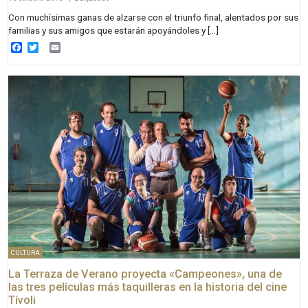
Con muchísimas ganas de alzarse con el triunfo final, alentados por sus
familias y sus amigos que estarán apoyándoles y […]
Facebook
Twitter
Email
CULTURA
La Terraza de Verano proyecta «Campeones», una de
las tres películas más taquilleras en la historia del cine
Tívoli