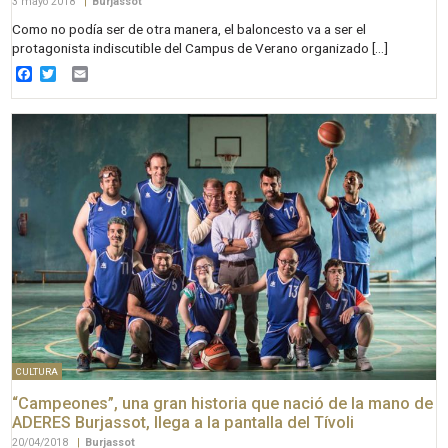
3 mayo 2018
|
Burjassot
Como no podía ser de otra manera, el baloncesto va a ser el
protagonista indiscutible del Campus de Verano organizado […]
Facebook
Twitter
Email
CULTURA
“Campeones”, una gran historia que nació de la mano de
ADERES Burjassot, llega a la pantalla del Tívoli
20/04/2018
|
Burjassot