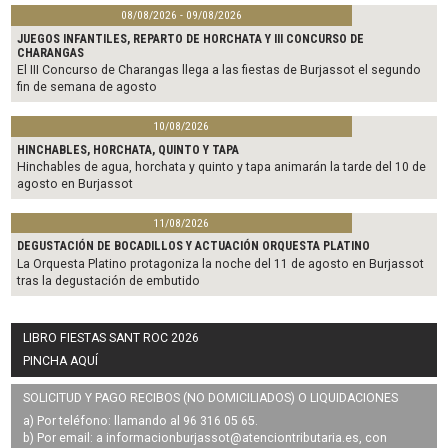
08/08/2026 - 09/08/2026
JUEGOS INFANTILES, REPARTO DE HORCHATA Y III CONCURSO DE
CHARANGAS
El III Concurso de Charangas llega a las fiestas de Burjassot el segundo
fin de semana de agosto
10/08/2026
HINCHABLES, HORCHATA, QUINTO Y TAPA
Hinchables de agua, horchata y quinto y tapa animarán la tarde del 10 de
agosto en Burjassot
11/08/2026
DEGUSTACIÓN DE BOCADILLOS Y ACTUACIÓN ORQUESTA PLATINO
La Orquesta Platino protagoniza la noche del 11 de agosto en Burjassot
tras la degustación de embutido
LIBRO FIESTAS SANT ROC 2026
PINCHA AQUÍ
SOLICITUD Y PAGO RECIBOS (NO DOMICILIADOS) O LIQUIDACIONES
a) Por teléfono: llamando al 96 316 05 65.
b) Por email: a
informacionburjassot@atenciontributaria.es
, con