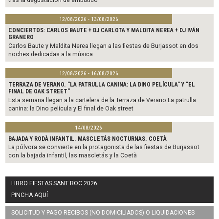
12/08/2026 - 13/08/2026
CONCIERTOS: CARLOS BAUTE + DJ CARLOTA Y MALDITA NEREA + DJ IVÁN
GRANERO
Carlos Baute y Maldita Nerea llegan a las fiestas de Burjassot en dos
noches dedicadas a la música
12/08/2026 - 16/08/2026
TERRAZA DE VERANO. "LA PATRULLA CANINA: LA DINO PELÍCULA" Y "EL
FINAL DE OAK STREET"
Esta semana llegan a la cartelera de la Terraza de Verano La patrulla
canina: la Dino película y El final de Oak street
14/08/2026
BAJADA Y RODÀ INFANTIL. MASCLETÁS NOCTURNAS. COETÀ
La pólvora se convierte en la protagonista de las fiestas de Burjassot
con la bajada infantil, las mascletás y la Coetà
LIBRO FIESTAS SANT ROC 2026
PINCHA AQUÍ
SOLICITUD Y PAGO RECIBOS (NO DOMICILIADOS) O LIQUIDACIONES