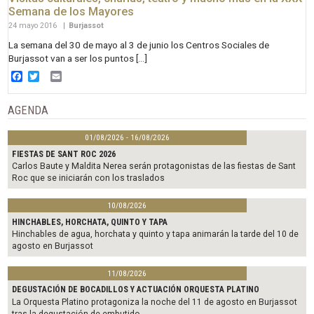
Semana de los Mayores
24 mayo 2016
|
Burjassot
La semana del 30 de mayo al 3 de junio los Centros Sociales de
Burjassot van a ser los puntos […]
Facebook
Twitter
Email
AGENDA
01/08/2026 - 16/08/2026
FIESTAS DE SANT ROC 2026
Carlos Baute y Maldita Nerea serán protagonistas de las fiestas de Sant
Roc que se iniciarán con los traslados
10/08/2026
HINCHABLES, HORCHATA, QUINTO Y TAPA
Hinchables de agua, horchata y quinto y tapa animarán la tarde del 10 de
agosto en Burjassot
11/08/2026
DEGUSTACIÓN DE BOCADILLOS Y ACTUACIÓN ORQUESTA PLATINO
La Orquesta Platino protagoniza la noche del 11 de agosto en Burjassot
tras la degustación de embutido