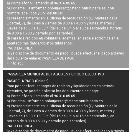
a) Por teléfono: llamando al 96 316 05 65.
b) Por email: a
informacionburjassot@atenciontributaria.es
, con
nombre, apellidos y DNI del titular.
c) Presencialmente: en la Oficina de recaudación (C/ Mártires de la
Libertad, 7), de lunes a viernes de 8:30 a 14:30 h y lunes, martes y
jueves de 16:00 a 18:30 h (del 15 de junio al 15 de septiembre: horario
de 8:00 a 15:00 y cerrado por las tardes).
d) Para los recibos en voluntaria, además, en sede electrónica en el
apartado mis datos/objetos tributarios.
PAGO EN LÍNEA:
Si ya dispone de documento de pago, puede efectuar el pago a través
del siguiente enlace:
PASARELA DE PAGO
+ Info
aquí
.
PASSARELA MUNICIPAL DE PAGOS EN PERIODO EJECUTIVO
PASARELA PAGO (Enlace)
Para poder efectuar pagos de
recibos y liquidaciones en periodo
ejecutivo
, se podrán
solicitar los documentos de pago
:
a) Por teléfono: llamando al 96 316 05 65.
b) Por email:
informacionburjassot@atenciontributaria.es
.
c) Presencialmente: en la Oficina de recaudación (C/ Mártires de la
Libertad, 7), de lunes a viernes de 8:30 a 14:30 h y lunes, martes y
jueves de 16:00 a 18:30 h (del 15 de junio al 15 de septiembre, en
horario de 8:00 a 15:00 y cerrado por las tardes).
PAGO EN LÍNEA:
Si ya dispone de documento de pago, puede efectuar el pago a través