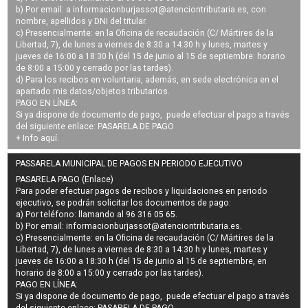
b) Por email: a
informacionburjassot@atenciontributaria.es
, con
nombre, apellidos y DNI del titular.
c) Presencialmente: en la Oficina de recaudación (C/ Mártires de la
Libertad, 7), de lunes a viernes de 8:30 a 14:30 h y lunes, martes y
jueves de 16:00 a 18:30 h (del 15 de junio al 15 de septiembre: horario
de 8:00 a 15:00 y cerrado por las tardes).
d) Para los recibos en voluntaria, además, en sede electrónica en el
apartado mis datos/objetos tributarios.
PAGO EN LÍNEA:
Si ya dispone de documento de pago, puede efectuar el pago a través
del siguiente enlace:
PASARELA DE PAGO
+ Info
aquí
.
PASSARELA MUNICIPAL DE PAGOS EN PERIODO EJECUTIVO
PASARELA PAGO (Enlace)
Para poder efectuar pagos de
recibos y liquidaciones en periodo
ejecutivo
, se podrán
solicitar los documentos de pago
:
a) Por teléfono: llamando al 96 316 05 65.
b) Por email:
informacionburjassot@atenciontributaria.es
.
c) Presencialmente: en la Oficina de recaudación (C/ Mártires de la
Libertad, 7), de lunes a viernes de 8:30 a 14:30 h y lunes, martes y
jueves de 16:00 a 18:30 h (del 15 de junio al 15 de septiembre, en
horario de 8:00 a 15:00 y cerrado por las tardes).
PAGO EN LÍNEA:
Si ya dispone de documento de pago, puede efectuar el pago a través