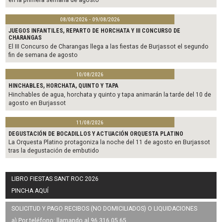
08/08/2026 - 09/08/2026
JUEGOS INFANTILES, REPARTO DE HORCHATA Y III CONCURSO DE
CHARANGAS
El III Concurso de Charangas llega a las fiestas de Burjassot el segundo
fin de semana de agosto
10/08/2026
HINCHABLES, HORCHATA, QUINTO Y TAPA
Hinchables de agua, horchata y quinto y tapa animarán la tarde del 10 de
agosto en Burjassot
11/08/2026
DEGUSTACIÓN DE BOCADILLOS Y ACTUACIÓN ORQUESTA PLATINO
La Orquesta Platino protagoniza la noche del 11 de agosto en Burjassot
tras la degustación de embutido
LIBRO FIESTAS SANT ROC 2026
PINCHA AQUÍ
SOLICITUD Y PAGO RECIBOS (NO DOMICILIADOS) O LIQUIDACIONES
a) Por teléfono: llamando al 96 316 05 65.