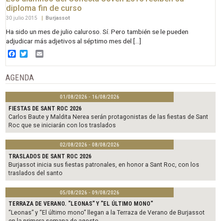
diploma fin de curso
30 julio 2015
|
Burjassot
Ha sido un mes de julio caluroso. Sí. Pero también se le pueden
adjudicar más adjetivos al séptimo mes del […]
Facebook
Twitter
Email
AGENDA
01/08/2026 - 16/08/2026
FIESTAS DE SANT ROC 2026
Carlos Baute y Maldita Nerea serán protagonistas de las fiestas de Sant
Roc que se iniciarán con los traslados
02/08/2026 - 08/08/2026
TRASLADOS DE SANT ROC 2026
Burjassot inicia sus fiestas patronales, en honor a Sant Roc, con los
traslados del santo
05/08/2026 - 09/08/2026
TERRAZA DE VERANO. "LEONAS" Y "EL ÚLTIMO MONO"
“Leonas” y “El último mono” llegan a la Terraza de Verano de Burjassot
en la primera semana de agosto