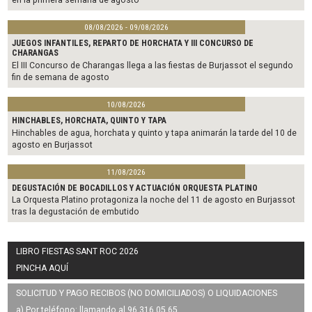
08/08/2026 - 09/08/2026
JUEGOS INFANTILES, REPARTO DE HORCHATA Y III CONCURSO DE
CHARANGAS
El III Concurso de Charangas llega a las fiestas de Burjassot el segundo
fin de semana de agosto
10/08/2026
HINCHABLES, HORCHATA, QUINTO Y TAPA
Hinchables de agua, horchata y quinto y tapa animarán la tarde del 10 de
agosto en Burjassot
11/08/2026
DEGUSTACIÓN DE BOCADILLOS Y ACTUACIÓN ORQUESTA PLATINO
La Orquesta Platino protagoniza la noche del 11 de agosto en Burjassot
tras la degustación de embutido
LIBRO FIESTAS SANT ROC 2026
PINCHA AQUÍ
SOLICITUD Y PAGO RECIBOS (NO DOMICILIADOS) O LIQUIDACIONES
a) Por teléfono: llamando al 96 316 05 65.