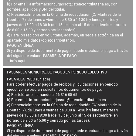
b) Por email: a
informacionburjassot@atenciontributaria.es
, con
nombre, apellidos y DNI del titular.
c) Presencialmente: en la Oficina de recaudación (C/ Mártires de la
Libertad, 7), de lunes a viernes de 8:30 a 14:30 h y lunes, martes y
jueves de 16:00 a 18:30 h (del 15 de junio al 15 de septiembre: horario
de 8:00 a 15:00 y cerrado por las tardes).
d) Para los recibos en voluntaria, además, en sede electrónica en el
apartado mis datos/objetos tributarios.
PAGO EN LÍNEA:
Si ya dispone de documento de pago, puede efectuar el pago a través
del siguiente enlace:
PASARELA DE PAGO
+ Info
aquí
.
PASSARELA MUNICIPAL DE PAGOS EN PERIODO EJECUTIVO
PASARELA PAGO (Enlace)
Para poder efectuar pagos de
recibos y liquidaciones en periodo
ejecutivo
, se podrán
solicitar los documentos de pago
:
a) Por teléfono: llamando al 96 316 05 65.
b) Por email:
informacionburjassot@atenciontributaria.es
.
c) Presencialmente: en la Oficina de recaudación (C/ Mártires de la
Libertad, 7), de lunes a viernes de 8:30 a 14:30 h y lunes, martes y
jueves de 16:00 a 18:30 h (del 15 de junio al 15 de septiembre, en
horario de 8:00 a 15:00 y cerrado por las tardes).
PAGO EN LÍNEA:
Si ya dispone de documento de pago, puede efectuar el pago a través