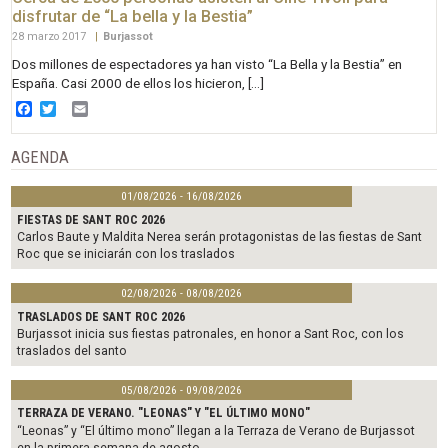
disfrutar de “La bella y la Bestia”
28 marzo 2017
|
Burjassot
Dos millones de espectadores ya han visto “La Bella y la Bestia” en
España. Casi 2000 de ellos los hicieron, […]
Facebook
Twitter
Email
AGENDA
01/08/2026 - 16/08/2026
FIESTAS DE SANT ROC 2026
Carlos Baute y Maldita Nerea serán protagonistas de las fiestas de Sant
Roc que se iniciarán con los traslados
02/08/2026 - 08/08/2026
TRASLADOS DE SANT ROC 2026
Burjassot inicia sus fiestas patronales, en honor a Sant Roc, con los
traslados del santo
05/08/2026 - 09/08/2026
TERRAZA DE VERANO. "LEONAS" Y "EL ÚLTIMO MONO"
“Leonas” y “El último mono” llegan a la Terraza de Verano de Burjassot
en la primera semana de agosto