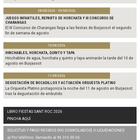
08/08/2026 - 09/08/2026
JUEGOS INFANTILES, REPARTO DE HORCHATA Y III CONCURSO DE
CHARANGAS
El III Concurso de Charangas llega a las fiestas de Burjassot el segundo
fin de semana de agosto
10/08/2026
HINCHABLES, HORCHATA, QUINTO Y TAPA
Hinchables de agua, horchata y quinto y tapa animarán la tarde del 10 de
agosto en Burjassot
11/08/2026
DEGUSTACIÓN DE BOCADILLOS Y ACTUACIÓN ORQUESTA PLATINO
La Orquesta Platino protagoniza la noche del 11 de agosto en Burjassot
tras la degustación de embutido
LIBRO FIESTAS SANT ROC 2026
PINCHA AQUÍ
SOLICITUD Y PAGO RECIBOS (NO DOMICILIADOS) O LIQUIDACIONES
a) Por teléfono: llamando al 96 316 05 65.