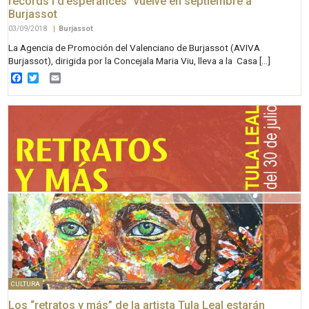
records i d’esperances” vuelve en septiembre a
Burjassot
03/09/2018
|
Burjassot
La Agencia de Promoción del Valenciano de Burjassot (AVIVA
Burjassot), dirigida por la Concejala Maria Viu, lleva a la Casa […]
Facebook
Twitter
Email
CULTURA
Los “retratos y más” de la artista Tula Leal estarán