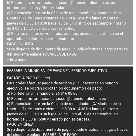
b) Por email: a
informacionburjassot@atenciontributaria.es
, con
nombre, apellidos y DNI del titular.
c) Presencialmente: en la Oficina de recaudación (C/ Mártires de la
Libertad, 7), de lunes a viernes de 8:30 a 14:30 h y lunes, martes y
jueves de 16:00 a 18:30 h (del 15 de junio al 15 de septiembre: horario
de 8:00 a 15:00 y cerrado por las tardes).
d) Para los recibos en voluntaria, además, en sede electrónica en el
apartado mis datos/objetos tributarios.
PAGO EN LÍNEA:
Si ya dispone de documento de pago, puede efectuar el pago a través
del siguiente enlace:
PASARELA DE PAGO
+ Info
aquí
.
PASSARELA MUNICIPAL DE PAGOS EN PERIODO EJECUTIVO
PASARELA PAGO (Enlace)
Para poder efectuar pagos de
recibos y liquidaciones en periodo
ejecutivo
, se podrán
solicitar los documentos de pago
:
a) Por teléfono: llamando al 96 316 05 65.
b) Por email:
informacionburjassot@atenciontributaria.es
.
c) Presencialmente: en la Oficina de recaudación (C/ Mártires de la
Libertad, 7), de lunes a viernes de 8:30 a 14:30 h y lunes, martes y
jueves de 16:00 a 18:30 h (del 15 de junio al 15 de septiembre, en
horario de 8:00 a 15:00 y cerrado por las tardes).
PAGO EN LÍNEA:
Si ya dispone de documento de pago, puede efectuar el pago a través
del siguiente enlace:
PASARELA DE PAGO