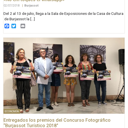
02/07/2018
|
Burjassot
Del 2 al 13 de julio, llega a la Sala de Exposiciones de la Casa de Cultura
de Burjassot la […]
Facebook
Twitter
Email
ECONOMÍA
Entregados los premios del Concurso Fotográfico
“Burjassot Turístico 2018”