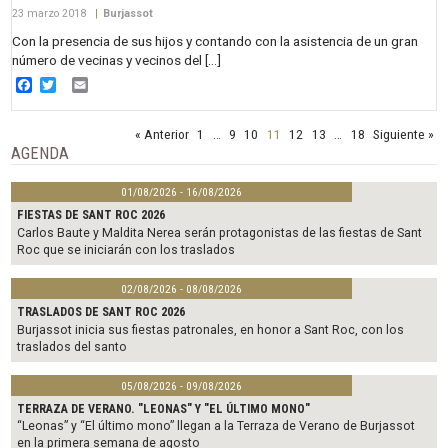
23 marzo 2018
|
Burjassot
Con la presencia de sus hijos y contando con la asistencia de un gran
número de vecinas y vecinos del […]
Facebook
Twitter
Email
« Anterior
1
…
9
10
11
12
13
…
18
Siguiente »
AGENDA
01/08/2026 - 16/08/2026
FIESTAS DE SANT ROC 2026
Carlos Baute y Maldita Nerea serán protagonistas de las fiestas de Sant
Roc que se iniciarán con los traslados
02/08/2026 - 08/08/2026
TRASLADOS DE SANT ROC 2026
Burjassot inicia sus fiestas patronales, en honor a Sant Roc, con los
traslados del santo
05/08/2026 - 09/08/2026
TERRAZA DE VERANO. "LEONAS" Y "EL ÚLTIMO MONO"
“Leonas” y “El último mono” llegan a la Terraza de Verano de Burjassot
en la primera semana de agosto