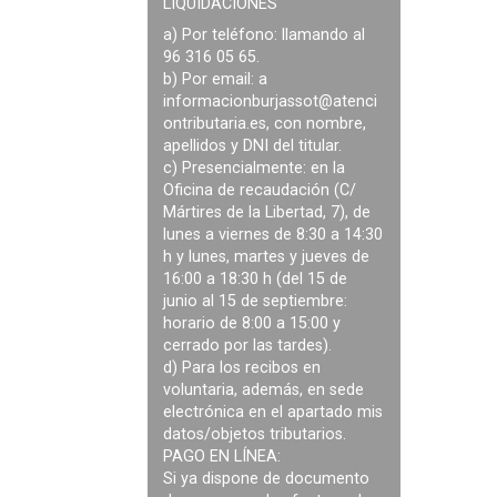
LIQUIDACIONES
a) Por teléfono: llamando al
96 316 05 65.
b) Por email: a
informacionburjassot@atenci
ontributaria.es
, con nombre,
apellidos y DNI del titular.
c) Presencialmente: en la
Oficina de recaudación (C/
Mártires de la Libertad, 7), de
lunes a viernes de 8:30 a 14:30
h y lunes, martes y jueves de
16:00 a 18:30 h (del 15 de
junio al 15 de septiembre:
horario de 8:00 a 15:00 y
cerrado por las tardes).
d) Para los recibos en
voluntaria, además, en sede
electrónica en el apartado mis
datos/objetos tributarios.
PAGO EN LÍNEA:
Si ya dispone de documento