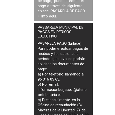
de pago, puede efectuar el
pago a través del siguiente
enlace:
PASARELA DE PAGO
+ Info
aquí
.
PASSARELA MUNICIPAL DE
PAGOS EN PERIODO
EJECUTIVO
PASARELA PAGO (Enlace)
Para poder efectuar pagos de
recibos y liquidaciones en
periodo ejecutivo
, se podrán
solicitar los documentos de
pago
:
a) Por teléfono: llamando al
96 316 05 65.
b) Por email:
informacionburjassot@atenci
ontributaria.es
.
c) Presencialmente: en la
Oficina de recaudación (C/
Mártires de la Libertad, 7), de