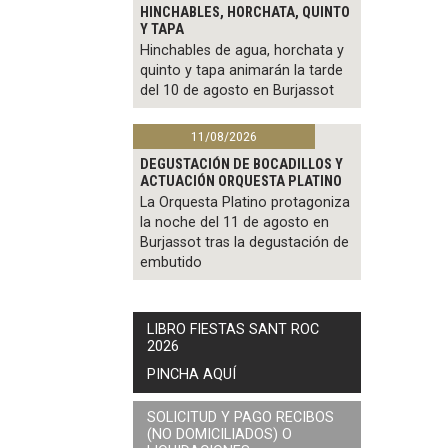
HINCHABLES, HORCHATA, QUINTO
Y TAPA
Hinchables de agua, horchata y
quinto y tapa animarán la tarde
del 10 de agosto en Burjassot
11/08/2026
DEGUSTACIÓN DE BOCADILLOS Y
ACTUACIÓN ORQUESTA PLATINO
La Orquesta Platino protagoniza
la noche del 11 de agosto en
Burjassot tras la degustación de
embutido
LIBRO FIESTAS SANT ROC
2026
PINCHA AQUÍ
SOLICITUD Y PAGO RECIBOS
(NO DOMICILIADOS) O