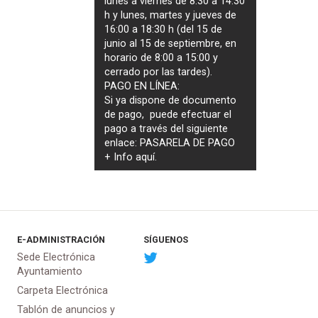
lunes a viernes de 8:30 a 14:30
h y lunes, martes y jueves de
16:00 a 18:30 h (del 15 de
junio al 15 de septiembre, en
horario de 8:00 a 15:00 y
cerrado por las tardes).
PAGO EN LÍNEA:
Si ya dispone de documento
de pago, puede efectuar el
pago a través del siguiente
enlace:
PASARELA DE PAGO
+ Info
aquí
.
E-ADMINISTRACIÓN
SÍGUENOS
Sede Electrónica
Ayuntamiento
Carpeta Electrónica
Tablón de anuncios y