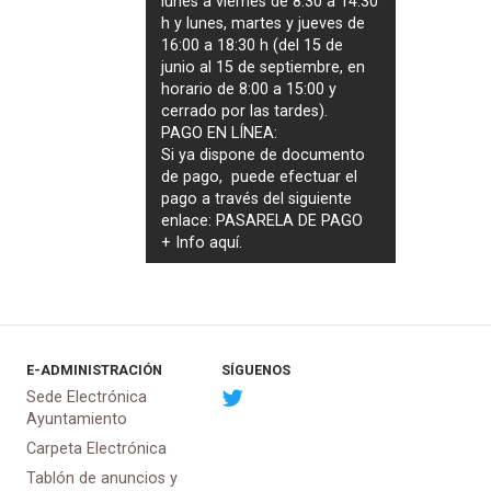
lunes a viernes de 8:30 a 14:30
h y lunes, martes y jueves de
16:00 a 18:30 h (del 15 de
junio al 15 de septiembre, en
horario de 8:00 a 15:00 y
cerrado por las tardes).
PAGO EN LÍNEA:
Si ya dispone de documento
de pago, puede efectuar el
pago a través del siguiente
enlace:
PASARELA DE PAGO
+ Info
aquí
.
E-ADMINISTRACIÓN
SÍGUENOS
Sede Electrónica
Ayuntamiento
Carpeta Electrónica
Tablón de anuncios y