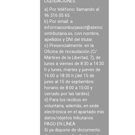
LIQUIDACIONES
a) Por teléfono: llamando al
96 316 05 65.
b) Por email: a
informacionburjassot@atenci
ontributaria.es
, con nombre,
apellidos y DNI del titular.
c) Presencialmente: en la
Oficina de recaudación (C/
Mártires de la Libertad, 7), de
lunes a viernes de 8:30 a 14:30
h y lunes, martes y jueves de
16:00 a 18:30 h (del 15 de
junio al 15 de septiembre:
horario de 8:00 a 15:00 y
cerrado por las tardes).
d) Para los recibos en
voluntaria, además, en sede
electrónica en el apartado mis
datos/objetos tributarios.
PAGO EN LÍNEA:
Si ya dispone de documento