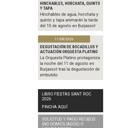
HINCHABLES, HORCHATA, QUINTO
Y TAPA
Hinchables de agua, horchata y
quinto y tapa animarán la tarde
del 10 de agosto en Burjassot
11/08/2026
DEGUSTACIÓN DE BOCADILLOS Y
ACTUACIÓN ORQUESTA PLATINO
La Orquesta Platino protagoniza
la noche del 11 de agosto en
Burjassot tras la degustación de
embutido
LIBRO FIESTAS SANT ROC
2026
PINCHA AQUÍ
SOLICITUD Y PAGO RECIBOS
(NO DOMICILIADOS) O