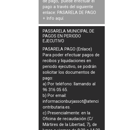
de pago, puede efectuar el
pago a través del siguiente
enlace:
PASARELA DE PAGO
+ Info
aquí
.
PASSARELA MUNICIPAL DE
PAGOS EN PERIODO
EJECUTIVO
PASARELA PAGO (Enlace)
Para poder efectuar pagos de
recibos y liquidaciones en
periodo ejecutivo
, se podrán
solicitar los documentos de
pago
:
a) Por teléfono: llamando al
96 316 05 65.
b) Por email:
informacionburjassot@atenci
ontributaria.es
.
c) Presencialmente: en la
Oficina de recaudación (C/
Mártires de la Libertad, 7), de