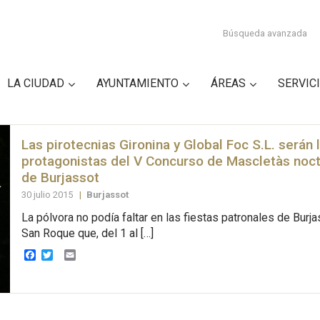
Búsqueda avanzada
LA CIUDAD
AYUNTAMIENTO
ÁREAS
SERVIC
Las pirotecnias Gironina y Global Foc S.L. serán 
protagonistas del V Concurso de Mascletàs noc
de Burjassot
30 julio 2015
|
Burjassot
La pólvora no podía faltar en las fiestas patronales de Burj
San Roque que, del 1 al […]
Facebook
Twitter
Email