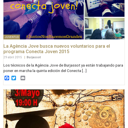
JUVENTUD
La Agència Jove busca nuevos voluntarios para el
programa Conecta Joven 2015
29 abril 2015
|
Burjassot
Los técnicos de la Agència Jove de Burjassot ya están trabajando para
poner en marcha la quinta edición del Conecta […]
Facebook
Twitter
Email