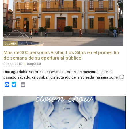
CULTURA
Más de 300 personas visitan Los Silos en el primer fin
de semana de su apertura al público
21 abril 2015
|
Burjassot
Una agradable sorpresa esperaba a todos los paseantes que, el
pasado sábado, circulaban disfrutando de la soleada mañana por el […]
Facebook
Twitter
Email