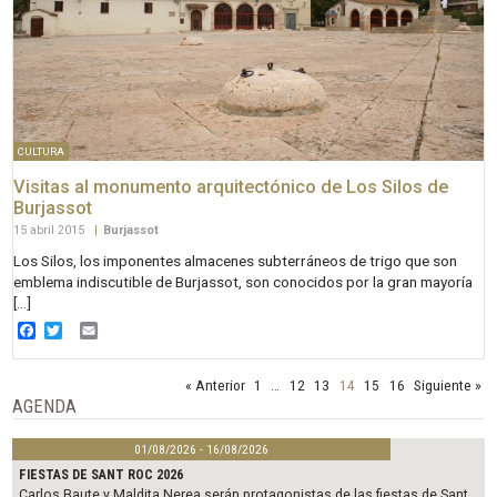
CULTURA
Visitas al monumento arquitectónico de Los Silos de
Burjassot
15 abril 2015
|
Burjassot
Los Silos, los imponentes almacenes subterráneos de trigo que son
emblema indiscutible de Burjassot, son conocidos por la gran mayoría
[…]
Facebook
Twitter
Email
« Anterior
1
…
12
13
14
15
16
Siguiente »
AGENDA
01/08/2026 - 16/08/2026
FIESTAS DE SANT ROC 2026
Carlos Baute y Maldita Nerea serán protagonistas de las fiestas de Sant