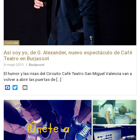
CULTURA
Así soy yo, de G. Alexander, nuevo espectáculo de Café
Teatro en Burjassot
4 mayo 2015
|
Burjassot
El humor y las risas del Circuito Café Teatro San Miguel Valencia van a
volver a abrir las puertas de […]
Facebook
Twitter
Email