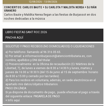
12/08/2026 - 13/08/2026
CONCIERTOS: CARLOS BAUTE + DJ CARLOTA Y MALDITA NEREA + DJ IVÁN
GRANERO
Carlos Baute y Maldita Nerea llegan a las fiestas de Burjassot en dos
noches dedicadas a la música
LIBRO FIESTAS SANT ROC 2026
PINCHA AQUÍ
SOLICITUD Y PAGO RECIBOS (NO DOMICILIADOS) O LIQUIDACIONES
a) Por teléfono: llamando al 96 316 05 65.
b) Por email: a
informacionburjassot@atenciontributaria.es
, con
nombre, apellidos y DNI del titular.
c) Presencialmente: en la Oficina de recaudación (C/ Mártires de la
Libertad, 7), de lunes a viernes de 8:30 a 14:30 h y lunes, martes y
jueves de 16:00 a 18:30 h (del 15 de junio al 15 de septiembre: horario
de 8:00 a 15:00 y cerrado por las tardes).
d) Para los recibos en voluntaria, además, en sede electrónica en el
apartado mis datos/objetos tributarios.
PAGO EN LÍNEA:
Si ya dispone de documento de pago, puede efectuar el pago a través
del siguiente enlace:
PASARELA DE PAGO
+ Info
aquí
.