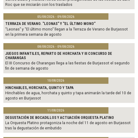
Roc que se iniciarán con los traslados
05/08/2026 - 09/08/2026
TERRAZA DE VERANO. "LEONAS" Y "EL ÚLTIMO MONO"
“Leonas” y “El último mono” llegan a la Terraza de Verano de Burjassot
en la primera semana de agosto
08/08/2026 - 09/08/2026
JUEGOS INFANTILES, REPARTO DE HORCHATA Y III CONCURSO DE
CHARANGAS
El III Concurso de Charangas llega a las fiestas de Burjassot el segundo
fin de semana de agosto
10/08/2026
HINCHABLES, HORCHATA, QUINTO Y TAPA
Hinchables de agua, horchata y quinto y tapa animarán la tarde del 10 de
agosto en Burjassot
11/08/2026
DEGUSTACIÓN DE BOCADILLOS Y ACTUACIÓN ORQUESTA PLATINO
La Orquesta Platino protagoniza la noche del 11 de agosto en Burjassot
tras la degustación de embutido