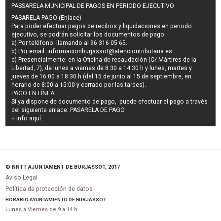
PASSARELA MUNICIPAL DE PAGOS EN PERIODO EJECUTIVO
PASARELA PAGO (Enlace)
Para poder efectuar pagos de
recibos y liquidaciones en periodo
ejecutivo
, se podrán
solicitar los documentos de pago
:
a) Por teléfono: llamando al 96 316 05 65.
b) Por email:
informacionburjassot@atenciontributaria.es
.
c) Presencialmente: en la Oficina de recaudación (C/ Mártires de la
Libertad, 7), de lunes a viernes de 8:30 a 14:30 h y lunes, martes y
jueves de 16:00 a 18:30 h (del 15 de junio al 15 de septiembre, en
horario de 8:00 a 15:00 y cerrado por las tardes).
PAGO EN LÍNEA:
Si ya dispone de documento de pago, puede efectuar el pago a través
del siguiente enlace:
PASARELA DE PAGO
+ Info
aquí
.
© NNTT AJUNTAMENT DE BURJASSOT, 2017
Aviso Legal
Política de protección de datos
HORARIO AYUNTAMIENTO DE BURJASSOT
Lunes a Viernes de 9 a 14 h