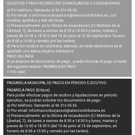
SOLICITUD Y PAGO RECIBOS (NO DOMICILIADOS) O LIQUIDACIONES
a) Por teléfono: llamando al 96 316 05 65.
b) Por email: a
informacionburjassot@atenciontributaria.es
, con
nombre, apellidos y DNI del titular.
c) Presencialmente: en la Oficina de recaudación (C/ Mártires de la
Libertad, 7), de lunes a viernes de 8:30 a 14:30 h y lunes, martes y
jueves de 16:00 a 18:30 h (del 15 de junio al 15 de septiembre: horario
de 8:00 a 15:00 y cerrado por las tardes).
d) Para los recibos en voluntaria, además, en sede electrónica en el
apartado mis datos/objetos tributarios.
PAGO EN LÍNEA:
Si ya dispone de documento de pago, puede efectuar el pago a través
del siguiente enlace:
PASARELA DE PAGO
+ Info
aquí
.
PASSARELA MUNICIPAL DE PAGOS EN PERIODO EJECUTIVO
PASARELA PAGO (Enlace)
Para poder efectuar pagos de
recibos y liquidaciones en periodo
ejecutivo
, se podrán
solicitar los documentos de pago
:
a) Por teléfono: llamando al 96 316 05 65.
b) Por email:
informacionburjassot@atenciontributaria.es
.
c) Presencialmente: en la Oficina de recaudación (C/ Mártires de la
Libertad, 7), de lunes a viernes de 8:30 a 14:30 h y lunes, martes y
jueves de 16:00 a 18:30 h (del 15 de junio al 15 de septiembre, en
horario de 8:00 a 15:00 y cerrado por las tardes).