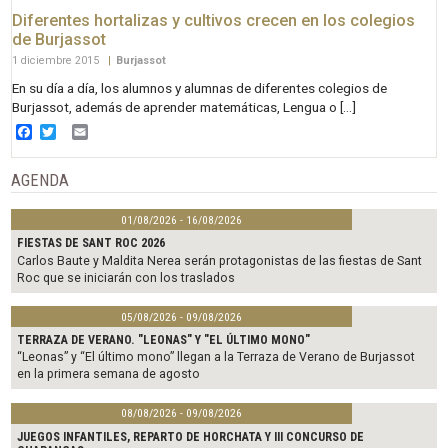
Diferentes hortalizas y cultivos crecen en los colegios
de Burjassot
1 diciembre 2015
|
Burjassot
En su día a día, los alumnos y alumnas de diferentes colegios de
Burjassot, además de aprender matemáticas, Lengua o […]
Facebook
Twitter
Email
AGENDA
01/08/2026 - 16/08/2026
FIESTAS DE SANT ROC 2026
Carlos Baute y Maldita Nerea serán protagonistas de las fiestas de Sant
Roc que se iniciarán con los traslados
05/08/2026 - 09/08/2026
TERRAZA DE VERANO. "LEONAS" Y "EL ÚLTIMO MONO"
“Leonas” y “El último mono” llegan a la Terraza de Verano de Burjassot
en la primera semana de agosto
08/08/2026 - 09/08/2026
JUEGOS INFANTILES, REPARTO DE HORCHATA Y III CONCURSO DE