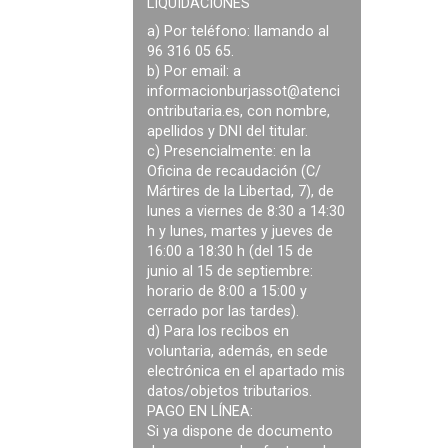
LIQUIDACIONES
a) Por teléfono: llamando al
96 316 05 65.
b) Por email: a
informacionburjassot@atenci
ontributaria.es
, con nombre,
apellidos y DNI del titular.
c) Presencialmente: en la
Oficina de recaudación (C/
Mártires de la Libertad, 7), de
lunes a viernes de 8:30 a 14:30
h y lunes, martes y jueves de
16:00 a 18:30 h (del 15 de
junio al 15 de septiembre:
horario de 8:00 a 15:00 y
cerrado por las tardes).
d) Para los recibos en
voluntaria, además, en sede
electrónica en el apartado mis
datos/objetos tributarios.
PAGO EN LÍNEA:
Si ya dispone de documento