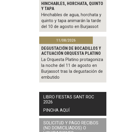
HINCHABLES, HORCHATA, QUINTO
Y TAPA
Hinchables de agua, horchata y
quinto y tapa animarán la tarde
del 10 de agosto en Burjassot
11/08/2026
DEGUSTACIÓN DE BOCADILLOS Y
ACTUACIÓN ORQUESTA PLATINO
La Orquesta Platino protagoniza
la noche del 11 de agosto en
Burjassot tras la degustación de
embutido
LIBRO FIESTAS SANT ROC
2026
PINCHA AQUÍ
SOLICITUD Y PAGO RECIBOS
(NO DOMICILIADOS) O