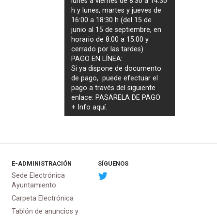
lunes a viernes de 8:30 a 14:30
h y lunes, martes y jueves de
16:00 a 18:30 h (del 15 de
junio al 15 de septiembre, en
horario de 8:00 a 15:00 y
cerrado por las tardes).
PAGO EN LÍNEA:
Si ya dispone de documento
de pago, puede efectuar el
pago a través del siguiente
enlace:
PASARELA DE PAGO
+ Info
aquí
.
E-ADMINISTRACIÓN
SÍGUENOS
Sede Electrónica
Ayuntamiento
Carpeta Electrónica
Tablón de anuncios y