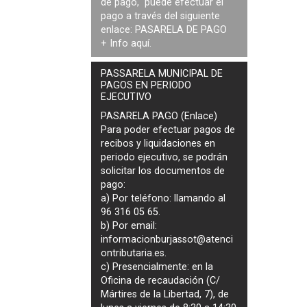
de pago, puede efectuar el
pago a través del siguiente
enlace:
PASARELA DE PAGO
+ Info
aquí
.
PASSARELA MUNICIPAL DE
PAGOS EN PERIODO
EJECUTIVO
PASARELA PAGO (Enlace)
Para poder efectuar pagos de
recibos y liquidaciones en
periodo ejecutivo
, se podrán
solicitar los documentos de
pago
:
a) Por teléfono: llamando al
96 316 05 65.
b) Por email:
informacionburjassot@atenci
ontributaria.es
.
c) Presencialmente: en la
Oficina de recaudación (C/
Mártires de la Libertad, 7), de