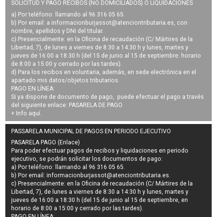
SOLICITUD Y PAGO RECIBOS (NO DOMICILIADOS) O LIQUIDACIONES
a) Por teléfono: llamando al 96 316 05 65.
b) Por email: a
informacionburjassot@atenciontributaria.es
, con
nombre, apellidos y DNI del titular.
c) Presencialmente: en la Oficina de recaudación (C/ Mártires de la
Libertad, 7), de lunes a viernes de 8:30 a 14:30 h y lunes, martes y
jueves de 16:00 a 18:30 h (del 15 de junio al 15 de septiembre: horario
de 8:00 a 15:00 y cerrado por las tardes).
d) Para los recibos en voluntaria, además, en sede electrónica en el
apartado mis datos/objetos tributarios.
PAGO EN LÍNEA:
Si ya dispone de documento de pago, puede efectuar el pago a través
del siguiente enlace:
PASARELA DE PAGO
+ Info
aquí
.
PASSARELA MUNICIPAL DE PAGOS EN PERIODO EJECUTIVO
PASARELA PAGO (Enlace)
Para poder efectuar pagos de
recibos y liquidaciones en periodo
ejecutivo
, se podrán
solicitar los documentos de pago
:
a) Por teléfono: llamando al 96 316 05 65.
b) Por email:
informacionburjassot@atenciontributaria.es
.
c) Presencialmente: en la Oficina de recaudación (C/ Mártires de la
Libertad, 7), de lunes a viernes de 8:30 a 14:30 h y lunes, martes y
jueves de 16:00 a 18:30 h (del 15 de junio al 15 de septiembre, en
horario de 8:00 a 15:00 y cerrado por las tardes).
PAGO EN LÍNEA: