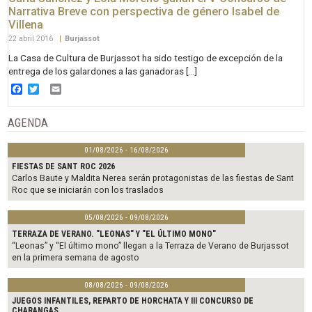
Narrativa Breve con perspectiva de género Isabel de
Villena
22 abril 2016
|
Burjassot
La Casa de Cultura de Burjassot ha sido testigo de excepción de la
entrega de los galardones a las ganadoras […]
Facebook
Twitter
Email
AGENDA
01/08/2026 - 16/08/2026
FIESTAS DE SANT ROC 2026
Carlos Baute y Maldita Nerea serán protagonistas de las fiestas de Sant
Roc que se iniciarán con los traslados
05/08/2026 - 09/08/2026
TERRAZA DE VERANO. "LEONAS" Y "EL ÚLTIMO MONO"
“Leonas” y “El último mono” llegan a la Terraza de Verano de Burjassot
en la primera semana de agosto
08/08/2026 - 09/08/2026
JUEGOS INFANTILES, REPARTO DE HORCHATA Y III CONCURSO DE
CHARANGAS