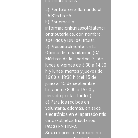
LIQUIDACIONES
a) Por teléfono: llamando al
96 316 05 65.
b) Por email: a
informacionburjassot@atenci
ontributaria.es
, con nombre,
apellidos y DNI del titular.
c) Presencialmente: en la
Oficina de recaudación (C/
Mártires de la Libertad, 7), de
lunes a viernes de 8:30 a 14:30
h y lunes, martes y jueves de
16:00 a 18:30 h (del 15 de
junio al 15 de septiembre:
horario de 8:00 a 15:00 y
cerrado por las tardes).
d) Para los recibos en
voluntaria, además, en sede
electrónica en el apartado mis
datos/objetos tributarios.
PAGO EN LÍNEA:
Si ya dispone de documento