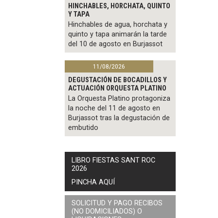
HINCHABLES, HORCHATA, QUINTO
Y TAPA
Hinchables de agua, horchata y
quinto y tapa animarán la tarde
del 10 de agosto en Burjassot
11/08/2026
DEGUSTACIÓN DE BOCADILLOS Y
ACTUACIÓN ORQUESTA PLATINO
La Orquesta Platino protagoniza
la noche del 11 de agosto en
Burjassot tras la degustación de
embutido
LIBRO FIESTAS SANT ROC
2026
PINCHA AQUÍ
SOLICITUD Y PAGO RECIBOS
(NO DOMICILIADOS) O