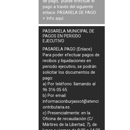
de pago, puede efectuar el
pago a través del siguiente
enlace:
PASARELA DE PAGO
+ Info
aquí
.
PASSARELA MUNICIPAL DE
PAGOS EN PERIODO
EJECUTIVO
PASARELA PAGO (Enlace)
Para poder efectuar pagos de
recibos y liquidaciones en
periodo ejecutivo
, se podrán
solicitar los documentos de
pago
:
a) Por teléfono: llamando al
96 316 05 65.
b) Por email:
informacionburjassot@atenci
ontributaria.es
.
c) Presencialmente: en la
Oficina de recaudación (C/
Mártires de la Libertad, 7), de