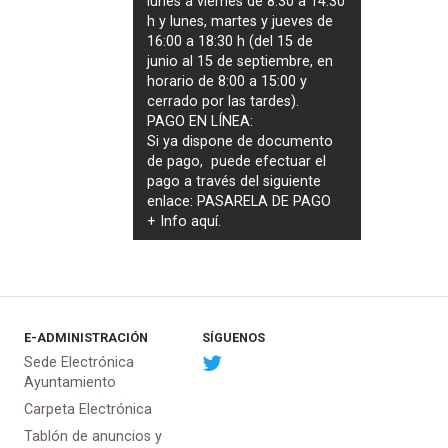
lunes a viernes de 8:30 a 14:30
h y lunes, martes y jueves de
16:00 a 18:30 h (del 15 de
junio al 15 de septiembre, en
horario de 8:00 a 15:00 y
cerrado por las tardes).
PAGO EN LÍNEA:
Si ya dispone de documento
de pago, puede efectuar el
pago a través del siguiente
enlace:
PASARELA DE PAGO
+ Info
aquí
.
E-ADMINISTRACIÓN
SÍGUENOS
Sede Electrónica
Ayuntamiento
Carpeta Electrónica
Tablón de anuncios y