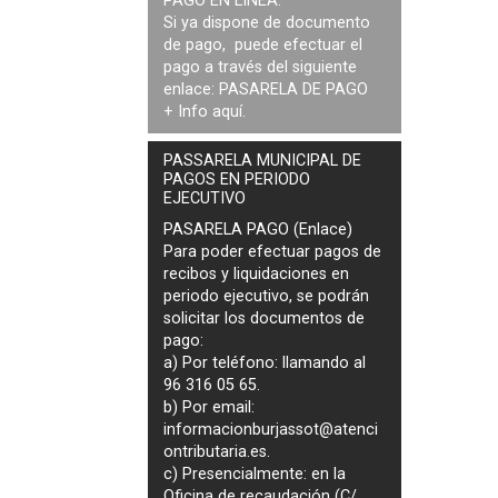
PAGO EN LÍNEA:
Si ya dispone de documento
de pago, puede efectuar el
pago a través del siguiente
enlace:
PASARELA DE PAGO
+ Info
aquí
.
PASSARELA MUNICIPAL DE
PAGOS EN PERIODO
EJECUTIVO
PASARELA PAGO (Enlace)
Para poder efectuar pagos de
recibos y liquidaciones en
periodo ejecutivo
, se podrán
solicitar los documentos de
pago
:
a) Por teléfono: llamando al
96 316 05 65.
b) Por email:
informacionburjassot@atenci
ontributaria.es
.
c) Presencialmente: en la
Oficina de recaudación (C/