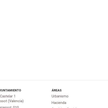
YUNTAMIENTO
ÁREAS
 Castelar 1
Urbanismo
assot (Valencia)
Hacienda
urjassot: 010