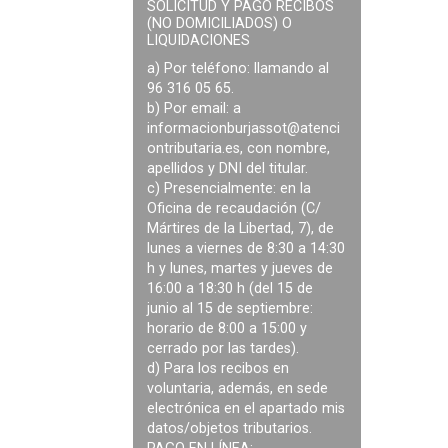
SOLICITUD Y PAGO RECIBOS
(NO DOMICILIADOS) O
LIQUIDACIONES
a) Por teléfono: llamando al
96 316 05 65.
b) Por email: a
informacionburjassot@atenci
ontributaria.es
, con nombre,
apellidos y DNI del titular.
c) Presencialmente: en la
Oficina de recaudación (C/
Mártires de la Libertad, 7), de
lunes a viernes de 8:30 a 14:30
h y lunes, martes y jueves de
16:00 a 18:30 h (del 15 de
junio al 15 de septiembre:
horario de 8:00 a 15:00 y
cerrado por las tardes).
d) Para los recibos en
voluntaria, además, en sede
electrónica en el apartado mis
datos/objetos tributarios.