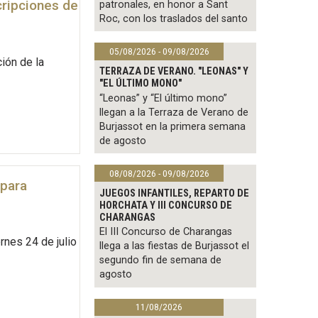
cripciones de
patronales, en honor a Sant
Roc, con los traslados del santo
05/08/2026 - 09/08/2026
ión de la
TERRAZA DE VERANO. "LEONAS" Y
"EL ÚLTIMO MONO"
“Leonas” y “El último mono”
llegan a la Terraza de Verano de
Burjassot en la primera semana
de agosto
08/08/2026 - 09/08/2026
 para
JUEGOS INFANTILES, REPARTO DE
HORCHATA Y III CONCURSO DE
CHARANGAS
El III Concurso de Charangas
rnes 24 de julio
llega a las fiestas de Burjassot el
segundo fin de semana de
agosto
11/08/2026