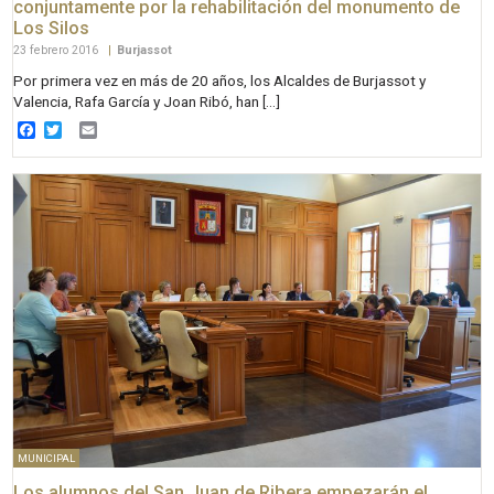
conjuntamente por la rehabilitación del monumento de
Los Silos
23 febrero 2016
|
Burjassot
Por primera vez en más de 20 años, los Alcaldes de Burjassot y
Valencia, Rafa García y Joan Ribó, han […]
Facebook
Twitter
Email
MUNICIPAL
Los alumnos del San Juan de Ribera empezarán el