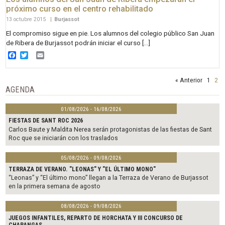
próximo curso en el centro rehabilitado
13 octubre 2015
|
Burjassot
El compromiso sigue en pie. Los alumnos del colegio público San Juan
de Ribera de Burjassot podrán iniciar el curso […]
Facebook
Twitter
Email
« Anterior
1
2
AGENDA
01/08/2026 - 16/08/2026
FIESTAS DE SANT ROC 2026
Carlos Baute y Maldita Nerea serán protagonistas de las fiestas de Sant
Roc que se iniciarán con los traslados
05/08/2026 - 09/08/2026
TERRAZA DE VERANO. "LEONAS" Y "EL ÚLTIMO MONO"
“Leonas” y “El último mono” llegan a la Terraza de Verano de Burjassot
en la primera semana de agosto
08/08/2026 - 09/08/2026
JUEGOS INFANTILES, REPARTO DE HORCHATA Y III CONCURSO DE
CHARANGAS