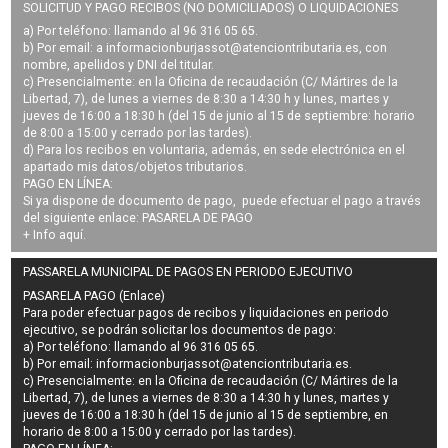
SOLICITUD Y PAGO RECIBOS (NO DOMICILIADOS) O LIQUIDACIONES
a) Por teléfono: llamando al 96 316 05 65.
b) Por email: a
informacionburjassot@atenciontributaria.es
, con
nombre, apellidos y DNI del titular.
c) Presencialmente: en la Oficina de recaudación (C/ Mártires de la
Libertad, 7), de lunes a viernes de 8:30 a 14:30 h y lunes, martes y
jueves de 16:00 a 18:30 h (del 15 de junio al 15 de septiembre: horario
de 8:00 a 15:00 y cerrado por las tardes).
d) Para los recibos en voluntaria, además, en sede electrónica en el
apartado mis datos/objetos tributarios.
PAGO EN LÍNEA:
Si ya dispone de documento de pago, puede efectuar el pago a través
del siguiente enlace:
PASARELA DE PAGO
+ Info
aquí
.
PASSARELA MUNICIPAL DE PAGOS EN PERIODO EJECUTIVO
PASARELA PAGO (Enlace)
Para poder efectuar pagos de
recibos y liquidaciones en periodo
ejecutivo
, se podrán
solicitar los documentos de pago
:
a) Por teléfono: llamando al 96 316 05 65.
b) Por email:
informacionburjassot@atenciontributaria.es
.
c) Presencialmente: en la Oficina de recaudación (C/ Mártires de la
Libertad, 7), de lunes a viernes de 8:30 a 14:30 h y lunes, martes y
jueves de 16:00 a 18:30 h (del 15 de junio al 15 de septiembre, en
horario de 8:00 a 15:00 y cerrado por las tardes).