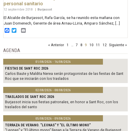
personal sanitario
12 septiembre 2018
|
Burjassot
El Alcalde de Burjassot, Rafa García, se ha reunido esta mañana con
Juan Domenech, Gerente de área Arnau-LLiria, Amparo Sánchez, […]
Facebook
Twitter
Email
« Anterior
1
…
7
8
9
10
11
12
Siguiente »
AGENDA
01/08/2026 - 16/08/2026
FIESTAS DE SANT ROC 2026
Carlos Baute y Maldita Nerea serán protagonistas de las fiestas de Sant
Roc que se iniciarán con los traslados
02/08/2026 - 08/08/2026
TRASLADOS DE SANT ROC 2026
Burjassot inicia sus fiestas patronales, en honor a Sant Roc, con los
traslados del santo
05/08/2026 - 09/08/2026
TERRAZA DE VERANO. "LEONAS" Y "EL ÚLTIMO MONO"
“Leonas” y “El último mono” llegan a la Terraza de Verano de Burjassot