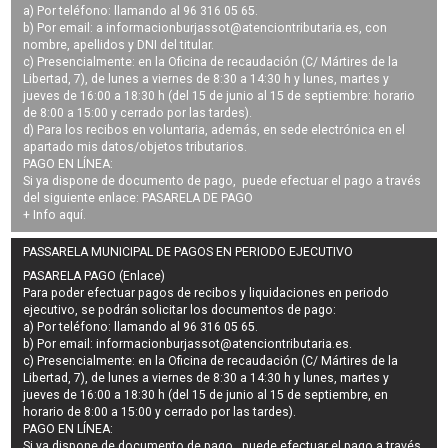
a) Por teléfono: llamando al 96 316 05 65.
b) Por email: a
informacionburjassot@atenciontributaria.es
, con
nombre, apellidos y DNI del titular.
c) Presencialmente: en la Oficina de recaudación (C/ Mártires de la
Libertad, 7), de lunes a viernes de 8:30 a 14:30 h y lunes, martes y
jueves de 16:00 a 18:30 h (del 15 de junio al 15 de septiembre: horario
de 8:00 a 15:00 y cerrado por las tardes).
d) Para los recibos en voluntaria, además, en sede electrónica en el
apartado mis datos/objetos tributarios.
PAGO EN LÍNEA:
Si ya dispone de documento de pago, puede efectuar el pago a través
del siguiente enlace:
PASARELA DE PAGO
+ Info
aquí
.
PASSARELA MUNICIPAL DE PAGOS EN PERIODO EJECUTIVO
PASARELA PAGO (Enlace)
Para poder efectuar pagos de
recibos y liquidaciones en periodo
ejecutivo
, se podrán
solicitar los documentos de pago
:
a) Por teléfono: llamando al 96 316 05 65.
b) Por email:
informacionburjassot@atenciontributaria.es
.
c) Presencialmente: en la Oficina de recaudación (C/ Mártires de la
Libertad, 7), de lunes a viernes de 8:30 a 14:30 h y lunes, martes y
jueves de 16:00 a 18:30 h (del 15 de junio al 15 de septiembre, en
horario de 8:00 a 15:00 y cerrado por las tardes).
PAGO EN LÍNEA:
Si ya dispone de documento de pago, puede efectuar el pago a través