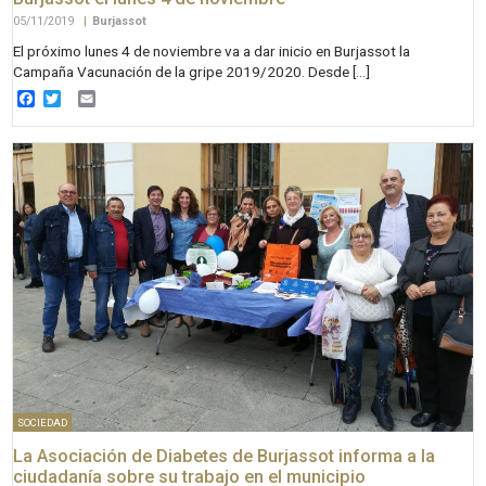
05/11/2019
|
Burjassot
El próximo lunes 4 de noviembre va a dar inicio en Burjassot la
Campaña Vacunación de la gripe 2019/2020. Desde […]
Facebook
Twitter
Email
SOCIEDAD
La Asociación de Diabetes de Burjassot informa a la
ciudadanía sobre su trabajo en el municipio