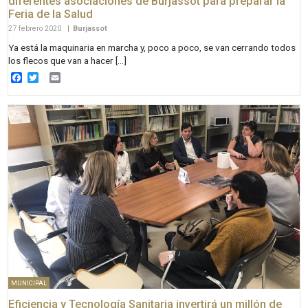
diferentes asociaciones de Burjassot para preparar la
Feria de la Salud
27 febrero 2020
|
Burjassot
Ya está la maquinaria en marcha y, poco a poco, se van cerrando todos
los flecos que van a hacer […]
Facebook
Twitter
Email
MUNICIPAL
Eficiencia y Tecnología Sanitaria invertirá un millón de