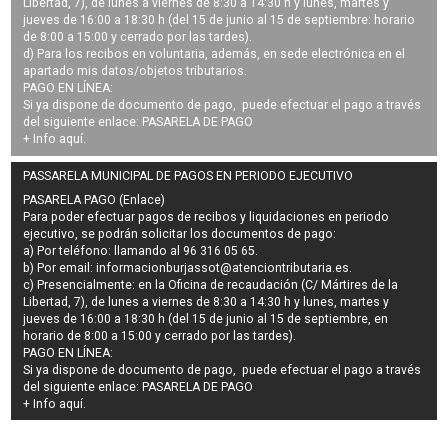
Libertad, 7), de lunes a viernes de 8:30 a 14:30 h y lunes, martes y
jueves de 16:00 a 18:30 h (del 15 de junio al 15 de septiembre: horario
de 8:00 a 15:00 y cerrado por las tardes).
d) Para los recibos en voluntaria, además, en sede electrónica en el
apartado mis datos/objetos tributarios.
PAGO EN LÍNEA:
Si ya dispone de documento de pago, puede efectuar el pago a través
del siguiente enlace:
PASARELA DE PAGO
+ Info
aquí
.
PASSARELA MUNICIPAL DE PAGOS EN PERIODO EJECUTIVO
PASARELA PAGO (Enlace)
Para poder efectuar pagos de
recibos y liquidaciones en periodo
ejecutivo
, se podrán
solicitar los documentos de pago
:
a) Por teléfono: llamando al 96 316 05 65.
b) Por email:
informacionburjassot@atenciontributaria.es
.
c) Presencialmente: en la Oficina de recaudación (C/ Mártires de la
Libertad, 7), de lunes a viernes de 8:30 a 14:30 h y lunes, martes y
jueves de 16:00 a 18:30 h (del 15 de junio al 15 de septiembre, en
horario de 8:00 a 15:00 y cerrado por las tardes).
PAGO EN LÍNEA:
Si ya dispone de documento de pago, puede efectuar el pago a través
del siguiente enlace:
PASARELA DE PAGO
+ Info
aquí
.