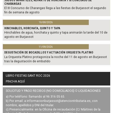
JUEGOS INFANTILES, REPARTO DE HORCHATA Y III CONCURSO DE
CHARANGAS
El III Concurso de Charangas llega a las fiestas de Burjassot el segundo
fin de semana de agosto
10/08/2026
HINCHABLES, HORCHATA, QUINTO Y TAPA
Hinchables de agua, horchata y quinto y tapa animarán la tarde del 10 de
agosto en Burjassot
11/08/2026
DEGUSTACIÓN DE BOCADILLOS Y ACTUACIÓN ORQUESTA PLATINO
La Orquesta Platino protagoniza la noche del 11 de agosto en Burjassot
tras la degustación de embutido
LIBRO FIESTAS SANT ROC 2026
PINCHA AQUÍ
SOLICITUD Y PAGO RECIBOS (NO DOMICILIADOS) O LIQUIDACIONES
a) Por teléfono: llamando al 96 316 05 65.
b) Por email: a
informacionburjassot@atenciontributaria.es
, con
nombre, apellidos y DNI del titular.
c) Presencialmente: en la Oficina de recaudación (C/ Mártires de la