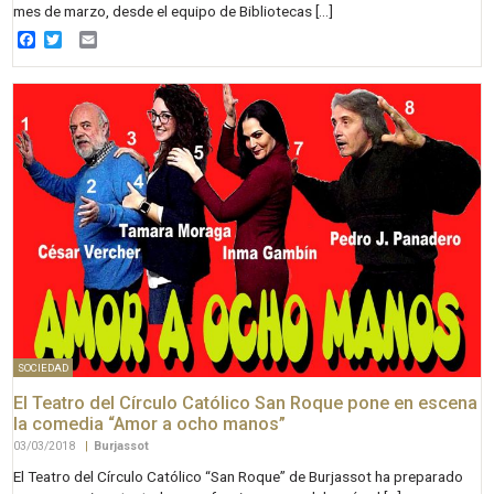
mes de marzo, desde el equipo de Bibliotecas […]
Facebook
Twitter
Email
SOCIEDAD
El Teatro del Círculo Católico San Roque pone en escena
la comedia “Amor a ocho manos”
03/03/2018
|
Burjassot
El Teatro del Círculo Católico “San Roque” de Burjassot ha preparado