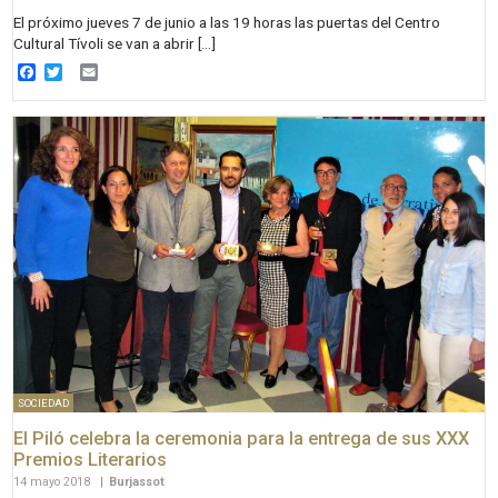
El próximo jueves 7 de junio a las 19 horas las puertas del Centro
Cultural Tívoli se van a abrir […]
Facebook
Twitter
Email
SOCIEDAD
El Piló celebra la ceremonia para la entrega de sus XXX
Premios Literarios
14 mayo 2018
|
Burjassot