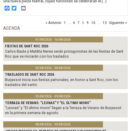
una nueva pieza teatral, cuyas funciones se celebrarán el […]
Facebook
Twitter
Email
« Anterior
1
…
6
7
8
9
10
…
13
Siguiente »
AGENDA
01/08/2026 - 16/08/2026
FIESTAS DE SANT ROC 2026
Carlos Baute y Maldita Nerea serán protagonistas de las fiestas de Sant
Roc que se iniciarán con los traslados
02/08/2026 - 08/08/2026
TRASLADOS DE SANT ROC 2026
Burjassot inicia sus fiestas patronales, en honor a Sant Roc, con los
traslados del santo
05/08/2026 - 09/08/2026
TERRAZA DE VERANO. "LEONAS" Y "EL ÚLTIMO MONO"
“Leonas” y “El último mono” llegan a la Terraza de Verano de Burjassot
en la primera semana de agosto
08/08/2026 - 09/08/2026