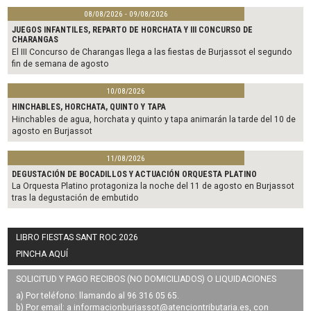
08/08/2026 - 09/08/2026
JUEGOS INFANTILES, REPARTO DE HORCHATA Y III CONCURSO DE
CHARANGAS
El III Concurso de Charangas llega a las fiestas de Burjassot el segundo
fin de semana de agosto
10/08/2026
HINCHABLES, HORCHATA, QUINTO Y TAPA
Hinchables de agua, horchata y quinto y tapa animarán la tarde del 10 de
agosto en Burjassot
11/08/2026
DEGUSTACIÓN DE BOCADILLOS Y ACTUACIÓN ORQUESTA PLATINO
La Orquesta Platino protagoniza la noche del 11 de agosto en Burjassot
tras la degustación de embutido
LIBRO FIESTAS SANT ROC 2026
PINCHA AQUÍ
SOLICITUD Y PAGO RECIBOS (NO DOMICILIADOS) O LIQUIDACIONES
a) Por teléfono: llamando al 96 316 05 65.
b) Por email: a
informacionburjassot@atenciontributaria.es
, con