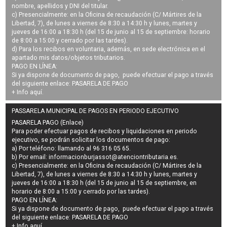
nombre, apellidos y DNI del titular.
c) Presencialmente: en la Oficina de recaudación (C/ Mártires de la
Libertad, 7), de lunes a viernes de 8:30 a 14:30 h y lunes, martes y
jueves de 16:00 a 18:30 h (del 15 de junio al 15 de septiembre: horario
de 8:00 a 15:00 y cerrado por las tardes).
d) Para los recibos en voluntaria, además, en sede electrónica en el
apartado mis datos/objetos tributarios.
PAGO EN LÍNEA:
Si ya dispone de documento de pago, puede efectuar el pago a través
del siguiente enlace:
PASARELA DE PAGO
+ Info
aquí
.
PASSARELA MUNICIPAL DE PAGOS EN PERIODO EJECUTIVO
PASARELA PAGO (Enlace)
Para poder efectuar pagos de
recibos y liquidaciones en periodo
ejecutivo
, se podrán
solicitar los documentos de pago
:
a) Por teléfono: llamando al 96 316 05 65.
b) Por email:
informacionburjassot@atenciontributaria.es
.
c) Presencialmente: en la Oficina de recaudación (C/ Mártires de la
Libertad, 7), de lunes a viernes de 8:30 a 14:30 h y lunes, martes y
jueves de 16:00 a 18:30 h (del 15 de junio al 15 de septiembre, en
horario de 8:00 a 15:00 y cerrado por las tardes).
PAGO EN LÍNEA:
Si ya dispone de documento de pago, puede efectuar el pago a través
del siguiente enlace:
PASARELA DE PAGO
+ Info
aquí
.