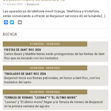
11 octubre 2016
|
Burjassot
Las operadoras de telefonía móvil Orange, Telefónica y Vodafone,
están comenzando a ofrecer en Burjassot servicios 4G en la banda […]
Facebook
Twitter
Email
AGENDA
01/08/2026 - 16/08/2026
FIESTAS DE SANT ROC 2026
Carlos Baute y Maldita Nerea serán protagonistas de las fiestas de Sant
Roc que se iniciarán con los traslados
02/08/2026 - 08/08/2026
TRASLADOS DE SANT ROC 2026
Burjassot inicia sus fiestas patronales, en honor a Sant Roc, con los
traslados del santo
05/08/2026 - 09/08/2026
TERRAZA DE VERANO. "LEONAS" Y "EL ÚLTIMO MONO"
“Leonas” y “El último mono” llegan a la Terraza de Verano de Burjassot
en la primera semana de agosto