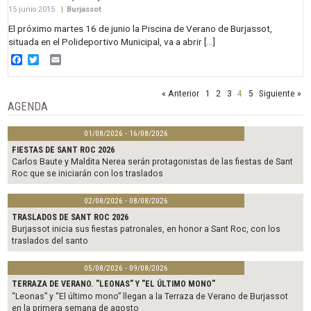
15 junio 2015
|
Burjassot
El próximo martes 16 de junio la Piscina de Verano de Burjassot,
situada en el Polideportivo Municipal, va a abrir […]
Facebook
Twitter
Email
« Anterior
1
2
3
4
5
Siguiente »
AGENDA
01/08/2026 - 16/08/2026
FIESTAS DE SANT ROC 2026
Carlos Baute y Maldita Nerea serán protagonistas de las fiestas de Sant
Roc que se iniciarán con los traslados
02/08/2026 - 08/08/2026
TRASLADOS DE SANT ROC 2026
Burjassot inicia sus fiestas patronales, en honor a Sant Roc, con los
traslados del santo
05/08/2026 - 09/08/2026
TERRAZA DE VERANO. "LEONAS" Y "EL ÚLTIMO MONO"
“Leonas” y “El último mono” llegan a la Terraza de Verano de Burjassot
en la primera semana de agosto