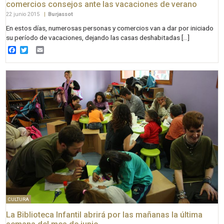
comercios consejos ante las vacaciones de verano
22 junio 2015
|
Burjassot
En estos días, numerosas personas y comercios van a dar por iniciado
su período de vacaciones, dejando las casas deshabitadas […]
Facebook
Twitter
Email
CULTURA
La Biblioteca Infantil abrirá por las mañanas la última