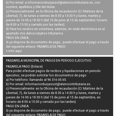
b) Por email: a
informacionburjassot@atenciontributaria.es
, con
nombre, apellidos y DNI del titular.
c) Presencialmente: en la Oficina de recaudación (C/ Mártires de la
Libertad, 7), de lunes a viernes de 8:30 a 14:30 h y lunes, martes y
jueves de 16:00 a 18:30 h (del 15 de junio al 15 de septiembre: horario
de 8:00 a 15:00 y cerrado por las tardes).
d) Para los recibos en voluntaria, además, en sede electrónica en el
apartado mis datos/objetos tributarios.
PAGO EN LÍNEA:
Si ya dispone de documento de pago, puede efectuar el pago a través
del siguiente enlace:
PASARELA DE PAGO
+ Info
aquí
.
PASSARELA MUNICIPAL DE PAGOS EN PERIODO EJECUTIVO
PASARELA PAGO (Enlace)
Para poder efectuar pagos de
recibos y liquidaciones en periodo
ejecutivo
, se podrán
solicitar los documentos de pago
:
a) Por teléfono: llamando al 96 316 05 65.
b) Por email:
informacionburjassot@atenciontributaria.es
.
c) Presencialmente: en la Oficina de recaudación (C/ Mártires de la
Libertad, 7), de lunes a viernes de 8:30 a 14:30 h y lunes, martes y
jueves de 16:00 a 18:30 h (del 15 de junio al 15 de septiembre, en
horario de 8:00 a 15:00 y cerrado por las tardes).
PAGO EN LÍNEA:
Si ya dispone de documento de pago, puede efectuar el pago a través
del siguiente enlace:
PASARELA DE PAGO