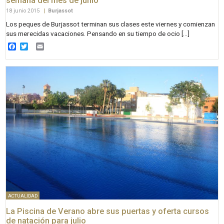
semana del mes de junio
18 junio 2015
|
Burjassot
Los peques de Burjassot terminan sus clases este viernes y comienzan
sus merecidas vacaciones. Pensando en su tiempo de ocio […]
Facebook
Twitter
Email
ACTUALIDAD
La Piscina de Verano abre sus puertas y oferta cursos
de natación para julio