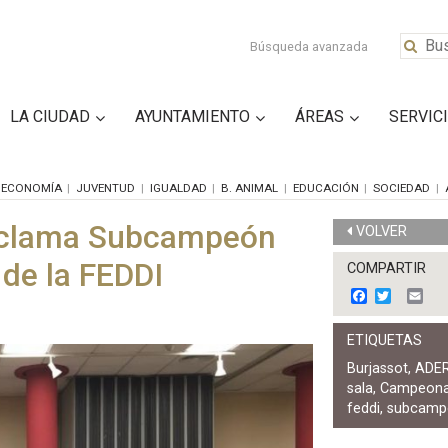
Búsqueda avanzada
LA CIUDAD
AYUNTAMIENTO
ÁREAS
SERVIC
ECONOMÍA
JUVENTUD
IGUALDAD
B. ANIMAL
EDUCACIÓN
SOCIEDAD
oclama Subcampeón
VOLVER
 de la FEDDI
COMPARTIR
F
T
E
a
w
m
c
i
a
ETIQUETAS
e
t
i
b
t
l
Burjassot
,
ADE
o
e
sala
,
Campeona
o
r
k
feddi
,
subcamp