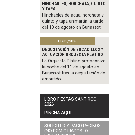
HINCHABLES, HORCHATA, QUINTO
Y TAPA
Hinchables de agua, horchata y
quinto y tapa animarán la tarde
del 10 de agosto en Burjassot
11/08/2026
DEGUSTACIÓN DE BOCADILLOS Y
ACTUACIÓN ORQUESTA PLATINO
La Orquesta Platino protagoniza
la noche del 11 de agosto en
Burjassot tras la degustación de
embutido
LIBRO FIESTAS SANT ROC
2026
PINCHA AQUÍ
SOLICITUD Y PAGO RECIBOS
(NO DOMICILIADOS) O