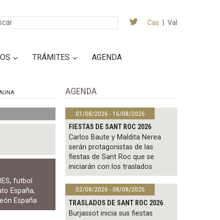
Cas
|
Val
IOS
TRÁMITES
AGENDA
AGENDA
AUNA
01/08/2026 - 16/08/2026
FIESTAS DE SANT ROC 2026
Carlos Baute y Maldita Nerea
serán protagonistas de las
fiestas de Sant Roc que se
iniciarán con los traslados
RES
,
futbol
02/08/2026 - 08/08/2026
to España
,
eón España
TRASLADOS DE SANT ROC 2026
Burjassot inicia sus fiestas