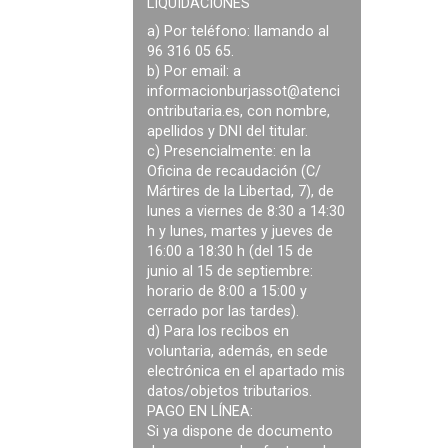
LIQUIDACIONES
a) Por teléfono: llamando al
96 316 05 65.
b) Por email: a
informacionburjassot@atenci
ontributaria.es
, con nombre,
apellidos y DNI del titular.
c) Presencialmente: en la
Oficina de recaudación (C/
Mártires de la Libertad, 7), de
lunes a viernes de 8:30 a 14:30
h y lunes, martes y jueves de
16:00 a 18:30 h (del 15 de
junio al 15 de septiembre:
horario de 8:00 a 15:00 y
cerrado por las tardes).
d) Para los recibos en
voluntaria, además, en sede
electrónica en el apartado mis
datos/objetos tributarios.
PAGO EN LÍNEA:
Si ya dispone de documento