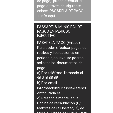
de pago, puede efectuar el
pago a través del siguiente
enlace:
PASARELA DE PAGO
+ Info
aquí
.
PASSARELA MUNICIPAL DE
PAGOS EN PERIODO
EJECUTIVO
PASARELA PAGO (Enlace)
Para poder efectuar pagos de
recibos y liquidaciones en
periodo ejecutivo
, se podrán
solicitar los documentos de
pago
:
a) Por teléfono: llamando al
96 316 05 65.
b) Por email:
informacionburjassot@atenci
ontributaria.es
.
c) Presencialmente: en la
Oficina de recaudación (C/
Mártires de la Libertad, 7), de