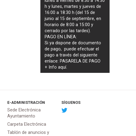
lunes a viernes de 8:30 a 14:30
h y lunes, martes y jueves de
16:00 a 18:30 h (del 15 de
junio al 15 de septiembre, en
horario de 8:00 a 15:00 y
cerrado por las tardes).
PAGO EN LÍNEA:
Si ya dispone de documento
de pago, puede efectuar el
pago a través del siguiente
enlace:
PASARELA DE PAGO
+ Info
aquí
.
E-ADMINISTRACIÓN
SÍGUENOS
Sede Electrónica
Ayuntamiento
Carpeta Electrónica
Tablón de anuncios y