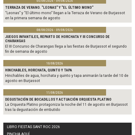
05/08/2026 - 09/08/2026
TERRAZA DE VERANO. "LEONAS" Y "EL ÚLTIMO MONO"
“Leonas” y “El último mono” llegan a la Terraza de Verano de Burjassot
en la primera semana de agosto
08/08/2026 - 09/08/2026
JUEGOS INFANTILES, REPARTO DE HORCHATA Y III CONCURSO DE
CHARANGAS
El III Concurso de Charangas llega a las fiestas de Burjassot el segundo
fin de semana de agosto
10/08/2026
HINCHABLES, HORCHATA, QUINTO Y TAPA
Hinchables de agua, horchata y quinto y tapa animarán la tarde del 10 de
agosto en Burjassot
11/08/2026
DEGUSTACIÓN DE BOCADILLOS Y ACTUACIÓN ORQUESTA PLATINO
La Orquesta Platino protagoniza la noche del 11 de agosto en Burjassot
tras la degustación de embutido
LIBRO FIESTAS SANT ROC 2026
PINCHA AQUÍ