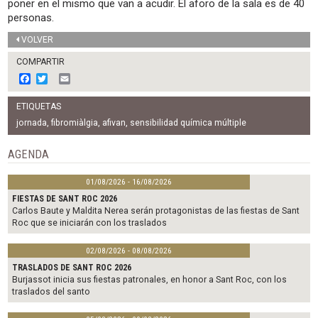
poner en el mismo que van a acudir. El aforo de la sala es de 40
personas.
VOLVER
COMPARTIR
F
T
E
a
w
m
c
i
a
ETIQUETAS
e
t
i
b
t
l
jornada
,
fibromiàlgia
,
afivan
,
sensibilidad química múltiple
o
e
o
r
AGENDA
k
01/08/2026 - 16/08/2026
FIESTAS DE SANT ROC 2026
Carlos Baute y Maldita Nerea serán protagonistas de las fiestas de Sant
Roc que se iniciarán con los traslados
02/08/2026 - 08/08/2026
TRASLADOS DE SANT ROC 2026
Burjassot inicia sus fiestas patronales, en honor a Sant Roc, con los
traslados del santo