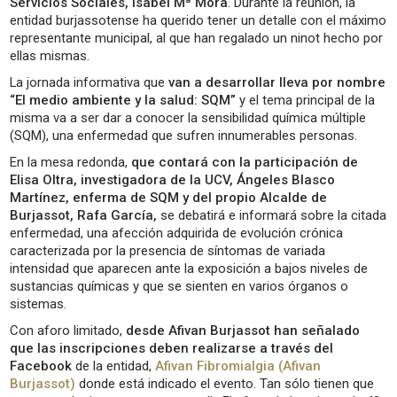
Servicios Sociales, Isabel Mª Mora
. Durante la reunión, la
entidad burjassotense ha querido tener un detalle con el máximo
representante municipal, al que han regalado un ninot hecho por
ellas mismas.
La jornada informativa que
van a desarrollar lleva por nombre
“El medio ambiente y la salud: SQM”
y el tema principal de la
misma va a ser dar a conocer la sensibilidad química múltiple
(SQM), una enfermedad que sufren innumerables personas.
En la mesa redonda,
que contará con la participación de
Elisa Oltra, investigadora de la UCV, Ángeles Blasco
Martínez, enferma de SQM y del propio Alcalde de
Burjassot, Rafa García,
se debatirá e informará sobre la citada
enfermedad, una afección adquirida de evolución crónica
caracterizada por la presencia de síntomas de variada
intensidad que aparecen ante la exposición a bajos niveles de
sustancias químicas y que se sienten en varios órganos o
sistemas.
Con aforo limitado,
desde Afivan Burjassot han señalado
que las inscripciones deben realizarse a través del
Facebook
de la entidad,
Afivan Fibromialgia (Afivan
Burjassot)
donde está indicado el evento. Tan sólo tienen que