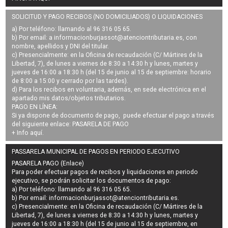
SOLICITUD Y PAGO RECIBOS (NO DOMICILIADOS) O LIQUIDACIONES
a) Por teléfono: llamando al 96 316 05 65.
b) Por email: a
informacionburjassot@atenciontributaria.es
, con
nombre, apellidos y DNI del titular.
c) Presencialmente: en la Oficina de recaudación (C/ Mártires de la
Libertad, 7), de lunes a viernes de 8:30 a 14:30 h y lunes, martes y
jueves de 16:00 a 18:30 h (del 15 de junio al 15 de septiembre: horario
de 8:00 a 15:00 y cerrado por las tardes).
d) Para los recibos en voluntaria, además, en sede electrónica en el
apartado mis datos/objetos tributarios.
PAGO EN LÍNEA:
Si ya dispone de documento de pago, puede efectuar el pago a través
del siguiente enlace:
PASARELA DE PAGO
+ Info
aquí
.
PASSARELA MUNICIPAL DE PAGOS EN PERIODO EJECUTIVO
PASARELA PAGO (Enlace)
Para poder efectuar pagos de
recibos y liquidaciones en periodo
ejecutivo
, se podrán
solicitar los documentos de pago
:
a) Por teléfono: llamando al 96 316 05 65.
b) Por email:
informacionburjassot@atenciontributaria.es
.
c) Presencialmente: en la Oficina de recaudación (C/ Mártires de la
Libertad, 7), de lunes a viernes de 8:30 a 14:30 h y lunes, martes y
jueves de 16:00 a 18:30 h (del 15 de junio al 15 de septiembre, en