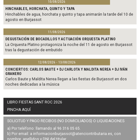
10/08/2026
HINCHABLES, HORCHATA, QUINTO Y TAPA
Hinchables de agua, horchata y quinto y tapa animarán la tarde del 10 de
agosto en Burjassot
11/08/2026
DEGUSTACIÓN DE BOCADILLOS Y ACTUACIÓN ORQUESTA PLATINO
La Orquesta Platino protagoniza la noche del 11 de agosto en Burjassot
tras la degustación de embutido
12/08/2026 - 13/08/2026
CONCIERTOS: CARLOS BAUTE + DJ CARLOTA Y MALDITA NEREA + DJ IVÁN
GRANERO
Carlos Baute y Maldita Nerea llegan a las fiestas de Burjassot en dos
noches dedicadas a la música
LIBRO FIESTAS SANT ROC 2026
PINCHA AQUÍ
SOLICITUD Y PAGO RECIBOS (NO DOMICILIADOS) O LIQUIDACIONES
a) Por teléfono: llamando al 96 316 05 65.
b) Por email: a
informacionburjassot@atenciontributaria.es
, con
nombre, apellidos y DNI del titular.