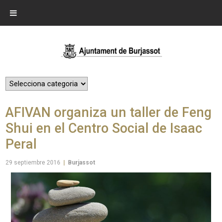
AFIVAN organiza un taller de Feng
Shui en el Centro Social de Isaac
Peral
29 septiembre 2016
|
Burjassot