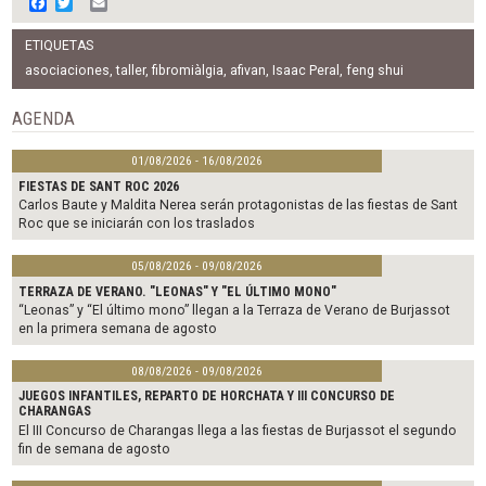
F
T
E
a
w
m
c
i
a
ETIQUETAS
e
t
i
b
t
l
asociaciones
,
taller
,
fibromiàlgia
,
afivan
,
Isaac Peral
,
feng shui
o
e
o
r
AGENDA
k
01/08/2026 - 16/08/2026
FIESTAS DE SANT ROC 2026
Carlos Baute y Maldita Nerea serán protagonistas de las fiestas de Sant
Roc que se iniciarán con los traslados
05/08/2026 - 09/08/2026
TERRAZA DE VERANO. "LEONAS" Y "EL ÚLTIMO MONO"
“Leonas” y “El último mono” llegan a la Terraza de Verano de Burjassot
en la primera semana de agosto
08/08/2026 - 09/08/2026
JUEGOS INFANTILES, REPARTO DE HORCHATA Y III CONCURSO DE
CHARANGAS
El III Concurso de Charangas llega a las fiestas de Burjassot el segundo
fin de semana de agosto