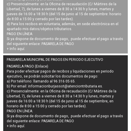
c) Presencialmente: en la Oficina de recaudación (C/ Mártires de la
Libertad, 7), de lunes a viernes de 8:30 a 14:30 h y lunes, martes y
jueves de 16:00 a 18:30 h (del 15 de junio al 15 de septiembre: horario
de 8:00 a 15:00 y cerrado por las tardes).
d) Para los recibos en voluntaria, además, en sede electrónica en el
apartado mis datos/objetos tributarios.
PAGO EN LÍNEA:
Si ya dispone de documento de pago, puede efectuar el pago a través
del siguiente enlace:
PASARELA DE PAGO
+ Info
aquí
.
PASSARELA MUNICIPAL DE PAGOS EN PERIODO EJECUTIVO
PASARELA PAGO (Enlace)
Para poder efectuar pagos de
recibos y liquidaciones en periodo
ejecutivo
, se podrán
solicitar los documentos de pago
:
a) Por teléfono: llamando al 96 316 05 65.
b) Por email:
informacionburjassot@atenciontributaria.es
.
c) Presencialmente: en la Oficina de recaudación (C/ Mártires de la
Libertad, 7), de lunes a viernes de 8:30 a 14:30 h y lunes, martes y
jueves de 16:00 a 18:30 h (del 15 de junio al 15 de septiembre, en
horario de 8:00 a 15:00 y cerrado por las tardes).
PAGO EN LÍNEA:
Si ya dispone de documento de pago, puede efectuar el pago a través
del siguiente enlace:
PASARELA DE PAGO
+ Info
aquí
.