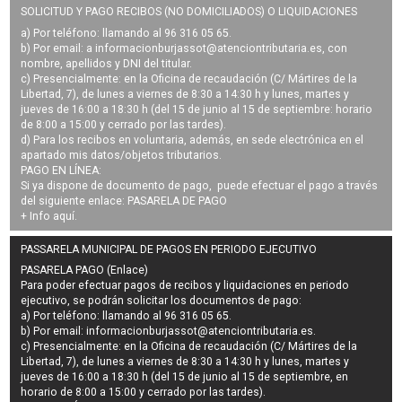
SOLICITUD Y PAGO RECIBOS (NO DOMICILIADOS) O LIQUIDACIONES
a) Por teléfono: llamando al 96 316 05 65.
b) Por email: a
informacionburjassot@atenciontributaria.es
, con
nombre, apellidos y DNI del titular.
c) Presencialmente: en la Oficina de recaudación (C/ Mártires de la
Libertad, 7), de lunes a viernes de 8:30 a 14:30 h y lunes, martes y
jueves de 16:00 a 18:30 h (del 15 de junio al 15 de septiembre: horario
de 8:00 a 15:00 y cerrado por las tardes).
d) Para los recibos en voluntaria, además, en sede electrónica en el
apartado mis datos/objetos tributarios.
PAGO EN LÍNEA:
Si ya dispone de documento de pago, puede efectuar el pago a través
del siguiente enlace:
PASARELA DE PAGO
+ Info
aquí
.
PASSARELA MUNICIPAL DE PAGOS EN PERIODO EJECUTIVO
PASARELA PAGO (Enlace)
Para poder efectuar pagos de
recibos y liquidaciones en periodo
ejecutivo
, se podrán
solicitar los documentos de pago
:
a) Por teléfono: llamando al 96 316 05 65.
b) Por email:
informacionburjassot@atenciontributaria.es
.
c) Presencialmente: en la Oficina de recaudación (C/ Mártires de la
Libertad, 7), de lunes a viernes de 8:30 a 14:30 h y lunes, martes y
jueves de 16:00 a 18:30 h (del 15 de junio al 15 de septiembre, en
horario de 8:00 a 15:00 y cerrado por las tardes).