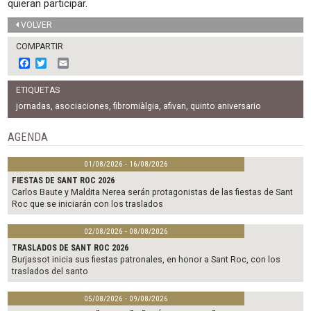
quieran participar.
VOLVER
COMPARTIR
F
T
E
a
w
m
c
i
a
ETIQUETAS
e
t
i
b
t
l
jornadas
,
asociaciones
,
fibromiàlgia
,
afivan
,
quinto aniversario
o
e
o
r
AGENDA
k
01/08/2026 - 16/08/2026
FIESTAS DE SANT ROC 2026
Carlos Baute y Maldita Nerea serán protagonistas de las fiestas de Sant
Roc que se iniciarán con los traslados
02/08/2026 - 08/08/2026
TRASLADOS DE SANT ROC 2026
Burjassot inicia sus fiestas patronales, en honor a Sant Roc, con los
traslados del santo
05/08/2026 - 09/08/2026