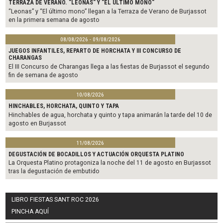
TERRAZA DE VERANO. "LEONAS" Y "EL ÚLTIMO MONO"
“Leonas” y “El último mono” llegan a la Terraza de Verano de Burjassot
en la primera semana de agosto
08/08/2026 - 09/08/2026
JUEGOS INFANTILES, REPARTO DE HORCHATA Y III CONCURSO DE
CHARANGAS
El III Concurso de Charangas llega a las fiestas de Burjassot el segundo
fin de semana de agosto
10/08/2026
HINCHABLES, HORCHATA, QUINTO Y TAPA
Hinchables de agua, horchata y quinto y tapa animarán la tarde del 10 de
agosto en Burjassot
11/08/2026
DEGUSTACIÓN DE BOCADILLOS Y ACTUACIÓN ORQUESTA PLATINO
La Orquesta Platino protagoniza la noche del 11 de agosto en Burjassot
tras la degustación de embutido
LIBRO FIESTAS SANT ROC 2026
PINCHA AQUÍ