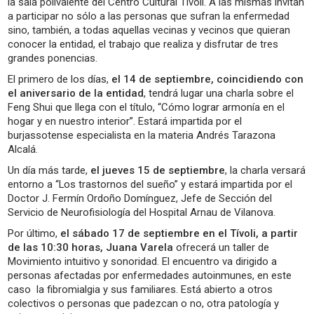
la sala polivalente del Centro Cultural Tívoli. A las mismas invitan
a participar no sólo a las personas que sufran la enfermedad
sino, también, a todas aquellas vecinas y vecinos que quieran
conocer la entidad, el trabajo que realiza y disfrutar de tres
grandes ponencias.
El primero de los días,
el 14 de septiembre, coincidiendo con
el aniversario de la entidad
, tendrá lugar una charla sobre el
Feng Shui que llega con el título, “Cómo lograr armonía en el
hogar y en nuestro interior”. Estará impartida por el
burjassotense especialista en la materia Andrés Tarazona
Alcalá.
Un día más tarde,
el jueves 15 de septiembre
, la charla versará
entorno a “Los trastornos del sueño” y estará impartida por el
Doctor J. Fermín Ordoño Domínguez, Jefe de Sección del
Servicio de Neurofisiología del Hospital Arnau de Vilanova.
Por último,
el sábado 17 de septiembre en el Tívoli, a partir
de las 10:30 horas, Juana Varela
ofrecerá un taller de
Movimiento intuitivo y sonoridad. El encuentro va dirigido a
personas afectadas por enfermedades autoinmunes, en este
caso la fibromialgia y sus familiares. Está abierto a otros
colectivos o personas que padezcan o no, otra patología y