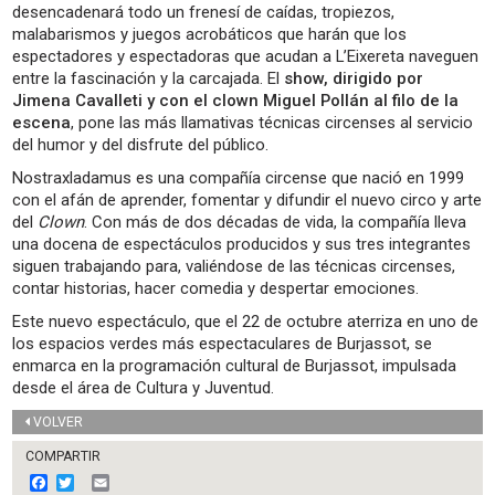
desencadenará todo un frenesí de caídas, tropiezos,
malabarismos y juegos acrobáticos que harán que los
espectadores y espectadoras que acudan a L’Eixereta naveguen
entre la fascinación y la carcajada. El
show, dirigido por
Jimena Cavalleti y con el clown Miguel Pollán al filo de la
escena
, pone las más llamativas técnicas circenses al servicio
del humor y del disfrute del público.
Nostraxladamus es una compañía circense que nació en 1999
con el afán de aprender, fomentar y difundir el nuevo circo y arte
del
Clown
. Con más de dos décadas de vida, la compañía lleva
una docena de espectáculos producidos y sus tres integrantes
siguen trabajando para, valiéndose de las técnicas circenses,
contar historias, hacer comedia y despertar emociones.
Este nuevo espectáculo, que el 22 de octubre aterriza en uno de
los espacios verdes más espectaculares de Burjassot, se
enmarca en la programación cultural de Burjassot, impulsada
desde el área de Cultura y Juventud.
VOLVER
COMPARTIR
F
T
E