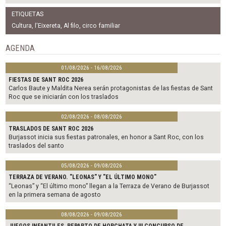
a
w
m
c
i
a
ETIQUETAS
e
t
i
b
t
l
Cultura
,
l'Eixereta
,
Al filo
,
circo familiar
o
e
o
r
AGENDA
k
01/08/2026 - 16/08/2026
FIESTAS DE SANT ROC 2026
Carlos Baute y Maldita Nerea serán protagonistas de las fiestas de Sant
Roc que se iniciarán con los traslados
02/08/2026 - 08/08/2026
TRASLADOS DE SANT ROC 2026
Burjassot inicia sus fiestas patronales, en honor a Sant Roc, con los
traslados del santo
05/08/2026 - 09/08/2026
TERRAZA DE VERANO. "LEONAS" Y "EL ÚLTIMO MONO"
“Leonas” y “El último mono” llegan a la Terraza de Verano de Burjassot
en la primera semana de agosto
08/08/2026 - 09/08/2026