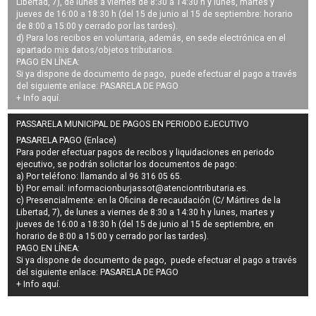
Libertad, 7), de lunes a viernes de 8:30 a 14:30 h y lunes, martes y
jueves de 16:00 a 18:30 h (del 15 de junio al 15 de septiembre: horario
de 8:00 a 15:00 y cerrado por las tardes).
d) Para los recibos en voluntaria, además, en sede electrónica en el
apartado mis datos/objetos tributarios.
PAGO EN LÍNEA:
Si ya dispone de documento de pago, puede efectuar el pago a través
del siguiente enlace:
PASARELA DE PAGO
+ Info
aquí
.
PASSARELA MUNICIPAL DE PAGOS EN PERIODO EJECUTIVO
PASARELA PAGO (Enlace)
Para poder efectuar pagos de
recibos y liquidaciones en periodo
ejecutivo
, se podrán
solicitar los documentos de pago
:
a) Por teléfono: llamando al 96 316 05 65.
b) Por email:
informacionburjassot@atenciontributaria.es
.
c) Presencialmente: en la Oficina de recaudación (C/ Mártires de la
Libertad, 7), de lunes a viernes de 8:30 a 14:30 h y lunes, martes y
jueves de 16:00 a 18:30 h (del 15 de junio al 15 de septiembre, en
horario de 8:00 a 15:00 y cerrado por las tardes).
PAGO EN LÍNEA:
Si ya dispone de documento de pago, puede efectuar el pago a través
del siguiente enlace:
PASARELA DE PAGO
+ Info
aquí
.