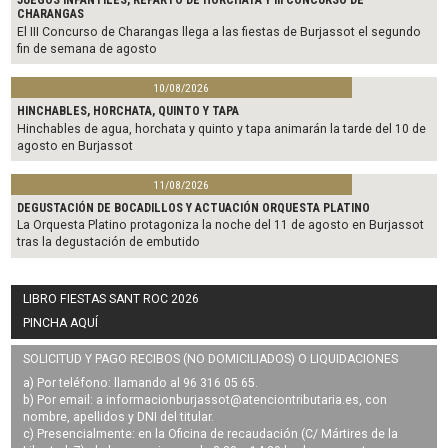
JUEGOS INFANTILES, REPARTO DE HORCHATA Y III CONCURSO DE
CHARANGAS
El III Concurso de Charangas llega a las fiestas de Burjassot el segundo
fin de semana de agosto
10/08/2026
HINCHABLES, HORCHATA, QUINTO Y TAPA
Hinchables de agua, horchata y quinto y tapa animarán la tarde del 10 de
agosto en Burjassot
11/08/2026
DEGUSTACIÓN DE BOCADILLOS Y ACTUACIÓN ORQUESTA PLATINO
La Orquesta Platino protagoniza la noche del 11 de agosto en Burjassot
tras la degustación de embutido
LIBRO FIESTAS SANT ROC 2026
PINCHA AQUÍ
SOLICITUD Y PAGO RECIBOS (NO DOMICILIADOS) O LIQUIDACIONES
a) Por teléfono: llamando al 96 316 05 65.
b) Por email: a
informacionburjassot@atenciontributaria.es
, con
nombre, apellidos y DNI del titular.
c) Presencialmente: en la Oficina de recaudación (C/ Mártires de la