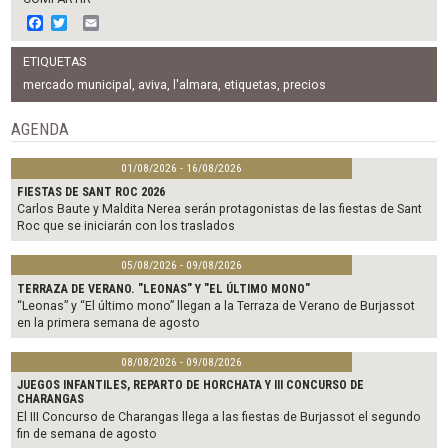
F
T
E
a
w
m
c
i
a
ETIQUETAS
e
t
i
b
t
l
mercado municipal
,
aviva
,
l'almara
,
etiquetas
,
precios
o
e
o
r
AGENDA
k
01/08/2026 - 16/08/2026
FIESTAS DE SANT ROC 2026
Carlos Baute y Maldita Nerea serán protagonistas de las fiestas de Sant
Roc que se iniciarán con los traslados
05/08/2026 - 09/08/2026
TERRAZA DE VERANO. "LEONAS" Y "EL ÚLTIMO MONO"
“Leonas” y “El último mono” llegan a la Terraza de Verano de Burjassot
en la primera semana de agosto
08/08/2026 - 09/08/2026
JUEGOS INFANTILES, REPARTO DE HORCHATA Y III CONCURSO DE
CHARANGAS
El III Concurso de Charangas llega a las fiestas de Burjassot el segundo
fin de semana de agosto