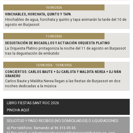
10/08/2026
HINCHABLES, HORCHATA, QUINTO Y TAPA
Hinchables de agua, horchata y quinto y tapa animarán la tarde del 10 de
agosto en Burjassot
11/08/2026
DEGUSTACIÓN DE BOCADILLOS Y ACTUACIÓN ORQUESTA PLATINO
La Orquesta Platino protagoniza la noche del 11 de agosto en Burjassot
tras la degustación de embutido
12/08/2026 - 13/08/2026
CONCIERTOS: CARLOS BAUTE + DJ CARLOTA Y MALDITA NEREA + DJ IVÁN
GRANERO
Carlos Baute y Maldita Nerea llegan a las fiestas de Burjassot en dos
noches dedicadas a la música
LIBRO FIESTAS SANT ROC 2026
PINCHA AQUÍ
SOLICITUD Y PAGO RECIBOS (NO DOMICILIADOS) O LIQUIDACIONES
a) Por teléfono: llamando al 96 316 05 65.
b) Por email: a
informacionburjassot@atenciontributaria.es
, con