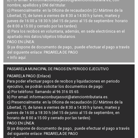
nombre, apellidos y DNI del titular.
c) Presencialmente: en la Oficina de recaudación (C/ Mártires de la
Libertad, 7), de lunes a viernes de 8:30 a 14:30 h y lunes, martes y
jueves de 16:00 a 18:30 h (del 15 de junio al 15 de septiembre: horario
de 8:00 a 15:00 y cerrado por las tardes).
d) Para los recibos en voluntaria, además, en sede electrónica en el
apartado mis datos/objetos tributarios.
PAGO EN LÍNEA:
Si ya dispone de documento de pago, puede efectuar el pago a través
del siguiente enlace:
PASARELA DE PAGO
+ Info
aquí
.
PASSARELA MUNICIPAL DE PAGOS EN PERIODO EJECUTIVO
PASARELA PAGO (Enlace)
Para poder efectuar pagos de
recibos y liquidaciones en periodo
ejecutivo
, se podrán
solicitar los documentos de pago
:
a) Por teléfono: llamando al 96 316 05 65.
b) Por email:
informacionburjassot@atenciontributaria.es
.
c) Presencialmente: en la Oficina de recaudación (C/ Mártires de la
Libertad, 7), de lunes a viernes de 8:30 a 14:30 h y lunes, martes y
jueves de 16:00 a 18:30 h (del 15 de junio al 15 de septiembre, en
horario de 8:00 a 15:00 y cerrado por las tardes).
PAGO EN LÍNEA:
Si ya dispone de documento de pago, puede efectuar el pago a través
del siguiente enlace:
PASARELA DE PAGO