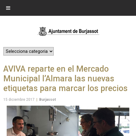
AVIVA reparte en el Mercado
Municipal l’Almara las nuevas
etiquetas para marcar los precios
15 diciembre 2017
|
Burjassot