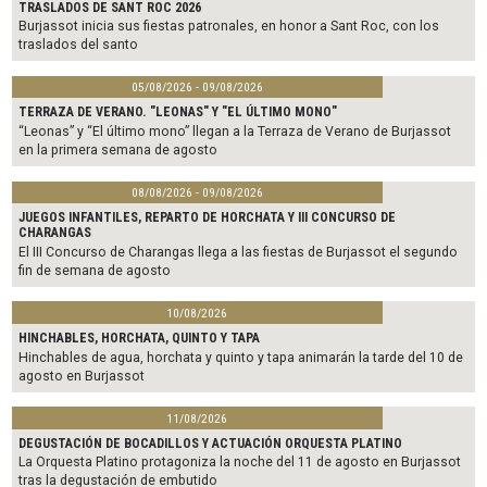
TRASLADOS DE SANT ROC 2026
Burjassot inicia sus fiestas patronales, en honor a Sant Roc, con los
traslados del santo
05/08/2026 - 09/08/2026
TERRAZA DE VERANO. "LEONAS" Y "EL ÚLTIMO MONO"
“Leonas” y “El último mono” llegan a la Terraza de Verano de Burjassot
en la primera semana de agosto
08/08/2026 - 09/08/2026
JUEGOS INFANTILES, REPARTO DE HORCHATA Y III CONCURSO DE
CHARANGAS
El III Concurso de Charangas llega a las fiestas de Burjassot el segundo
fin de semana de agosto
10/08/2026
HINCHABLES, HORCHATA, QUINTO Y TAPA
Hinchables de agua, horchata y quinto y tapa animarán la tarde del 10 de
agosto en Burjassot
11/08/2026
DEGUSTACIÓN DE BOCADILLOS Y ACTUACIÓN ORQUESTA PLATINO
La Orquesta Platino protagoniza la noche del 11 de agosto en Burjassot
tras la degustación de embutido