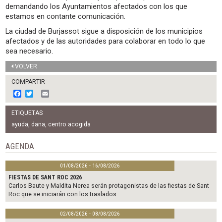
demandando los Ayuntamientos afectados con los que
estamos en contante comunicación.
La ciudad de Burjassot sigue a disposición de los municipios
afectados y de las autoridades para colaborar en todo lo que
sea necesario.
VOLVER
COMPARTIR
F
T
E
a
w
m
c
i
a
ETIQUETAS
e
t
i
b
t
l
ayuda
,
dana
,
centro acogida
o
e
o
r
AGENDA
k
01/08/2026 - 16/08/2026
FIESTAS DE SANT ROC 2026
Carlos Baute y Maldita Nerea serán protagonistas de las fiestas de Sant
Roc que se iniciarán con los traslados
02/08/2026 - 08/08/2026