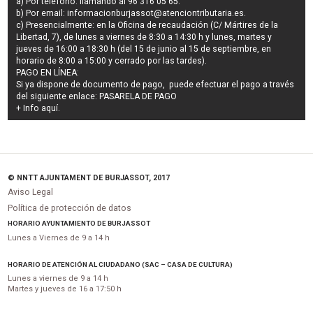
a) Por teléfono: llamando al 96 316 05 65.
b) Por email:
informacionburjassot@atenciontributaria.es
.
c) Presencialmente: en la Oficina de recaudación (C/ Mártires de la
Libertad, 7), de lunes a viernes de 8:30 a 14:30 h y lunes, martes y
jueves de 16:00 a 18:30 h (del 15 de junio al 15 de septiembre, en
horario de 8:00 a 15:00 y cerrado por las tardes).
PAGO EN LÍNEA:
Si ya dispone de documento de pago, puede efectuar el pago a través
del siguiente enlace:
PASARELA DE PAGO
+ Info
aquí
.
© NNTT AJUNTAMENT DE BURJASSOT, 2017
Aviso Legal
Política de protección de datos
HORARIO AYUNTAMIENTO DE BURJASSOT
Lunes a Viernes de 9 a 14 h
HORARIO DE ATENCIÓN AL CIUDADANO (SAC – CASA DE CULTURA)
Lunes a viernes de 9 a 14 h
Martes y jueves de 16 a 17:50 h