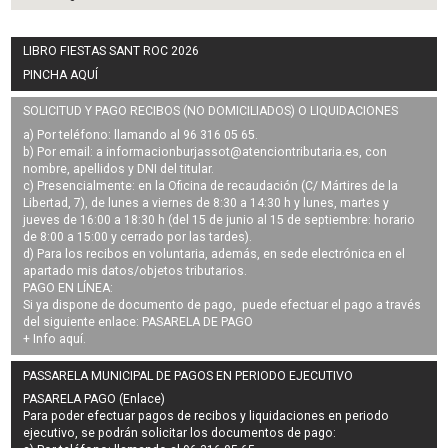
LIBRO FIESTAS SANT ROC 2026
PINCHA AQUÍ
SOLICITUD Y PAGO RECIBOS (NO DOMICILIADOS) O LIQUIDACIONES
a) Por teléfono: llamando al 96 316 05 65.
b) Por email: a
informacionburjassot@atenciontributaria.es
, con
nombre, apellidos y DNI del titular.
c) Presencialmente: en la Oficina de recaudación (C/ Mártires de la
Libertad, 7), de lunes a viernes de 8:30 a 14:30 h y lunes, martes y
jueves de 16:00 a 18:30 h (del 15 de junio al 15 de septiembre: horario
de 8:00 a 15:00 y cerrado por las tardes).
d) Para los recibos en voluntaria, además, en sede electrónica en el
apartado mis datos/objetos tributarios.
PAGO EN LÍNEA:
Si ya dispone de documento de pago, puede efectuar el pago a través
del siguiente enlace:
PASARELA DE PAGO
+ Info
aquí
.
PASSARELA MUNICIPAL DE PAGOS EN PERIODO EJECUTIVO
PASARELA PAGO (Enlace)
Para poder efectuar pagos de
recibos y liquidaciones en periodo
ejecutivo
, se podrán
solicitar los documentos de pago
: