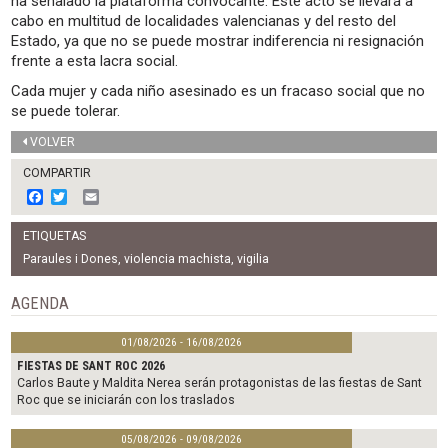
ha señalado la plataforma convocante. Este acto se llevará a
cabo en multitud de localidades valencianas y del resto del
Estado, ya que no se puede mostrar indiferencia ni resignación
frente a esta lacra social.
Cada mujer y cada niño asesinado es un fracaso social que no
se puede tolerar.
VOLVER
COMPARTIR
F
T
E
a
w
m
c
i
a
ETIQUETAS
e
t
i
b
t
l
Paraules i Dones
,
violencia machista
,
vigilia
o
e
o
r
AGENDA
k
01/08/2026 - 16/08/2026
FIESTAS DE SANT ROC 2026
Carlos Baute y Maldita Nerea serán protagonistas de las fiestas de Sant
Roc que se iniciarán con los traslados
05/08/2026 - 09/08/2026