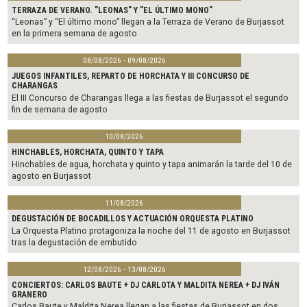
TERRAZA DE VERANO. "LEONAS" Y "EL ÚLTIMO MONO"
“Leonas” y “El último mono” llegan a la Terraza de Verano de Burjassot
en la primera semana de agosto
08/08/2026 - 09/08/2026
JUEGOS INFANTILES, REPARTO DE HORCHATA Y III CONCURSO DE
CHARANGAS
El III Concurso de Charangas llega a las fiestas de Burjassot el segundo
fin de semana de agosto
10/08/2026
HINCHABLES, HORCHATA, QUINTO Y TAPA
Hinchables de agua, horchata y quinto y tapa animarán la tarde del 10 de
agosto en Burjassot
11/08/2026
DEGUSTACIÓN DE BOCADILLOS Y ACTUACIÓN ORQUESTA PLATINO
La Orquesta Platino protagoniza la noche del 11 de agosto en Burjassot
tras la degustación de embutido
12/08/2026 - 13/08/2026
CONCIERTOS: CARLOS BAUTE + DJ CARLOTA Y MALDITA NEREA + DJ IVÁN
GRANERO
Carlos Baute y Maldita Nerea llegan a las fiestas de Burjassot en dos