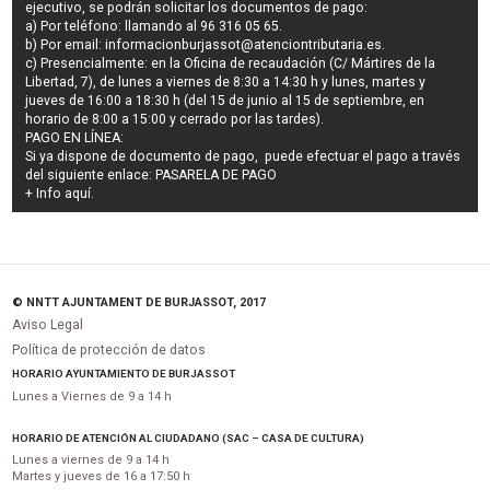
ejecutivo
, se podrán
solicitar los documentos de pago
:
a) Por teléfono: llamando al 96 316 05 65.
b) Por email:
informacionburjassot@atenciontributaria.es
.
c) Presencialmente: en la Oficina de recaudación (C/ Mártires de la
Libertad, 7), de lunes a viernes de 8:30 a 14:30 h y lunes, martes y
jueves de 16:00 a 18:30 h (del 15 de junio al 15 de septiembre, en
horario de 8:00 a 15:00 y cerrado por las tardes).
PAGO EN LÍNEA:
Si ya dispone de documento de pago, puede efectuar el pago a través
del siguiente enlace:
PASARELA DE PAGO
+ Info
aquí
.
© NNTT AJUNTAMENT DE BURJASSOT, 2017
Aviso Legal
Política de protección de datos
HORARIO AYUNTAMIENTO DE BURJASSOT
Lunes a Viernes de 9 a 14 h
HORARIO DE ATENCIÓN AL CIUDADANO (SAC – CASA DE CULTURA)
Lunes a viernes de 9 a 14 h
Martes y jueves de 16 a 17:50 h