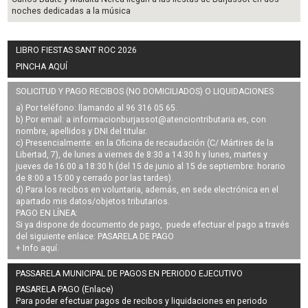
noches dedicadas a la música
LIBRO FIESTAS SANT ROC 2026
PINCHA AQUÍ
SOLICITUD Y PAGO RECIBOS (NO DOMICILIADOS) O LIQUIDACIONES
a) Por teléfono: llamando al 96 316 05 65.
b) Por email: a
informacionburjassot@atenciontributaria.es
, con
nombre, apellidos y DNI del titular.
c) Presencialmente: en la Oficina de recaudación (C/ Mártires de la
Libertad, 7), de lunes a viernes de 8:30 a 14:30 h y lunes, martes y
jueves de 16:00 a 18:30 h (del 15 de junio al 15 de septiembre: horario
de 8:00 a 15:00 y cerrado por las tardes).
d) Para los recibos en voluntaria, además, en sede electrónica en el
apartado mis datos/objetos tributarios.
PAGO EN LÍNEA:
Si ya dispone de documento de pago, puede efectuar el pago a través
del siguiente enlace:
PASARELA DE PAGO
+ Info
aquí
.
PASSARELA MUNICIPAL DE PAGOS EN PERIODO EJECUTIVO
PASARELA PAGO (Enlace)
Para poder efectuar pagos de
recibos y liquidaciones en periodo