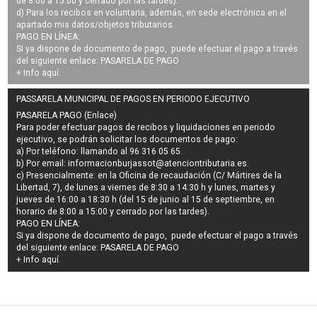
de 8:00 a 15:00 y cerrado por las tardes).
d) Para los recibos en voluntaria, además, en sede electrónica en el
apartado mis datos/objetos tributarios.
PAGO EN LÍNEA:
Si ya dispone de documento de pago, puede efectuar el pago a través
del siguiente enlace:
PASARELA DE PAGO
+ Info
aquí
.
PASSARELA MUNICIPAL DE PAGOS EN PERIODO EJECUTIVO
PASARELA PAGO (Enlace)
Para poder efectuar pagos de
recibos y liquidaciones en periodo
ejecutivo
, se podrán
solicitar los documentos de pago
:
a) Por teléfono: llamando al 96 316 05 65.
b) Por email:
informacionburjassot@atenciontributaria.es
.
c) Presencialmente: en la Oficina de recaudación (C/ Mártires de la
Libertad, 7), de lunes a viernes de 8:30 a 14:30 h y lunes, martes y
jueves de 16:00 a 18:30 h (del 15 de junio al 15 de septiembre, en
horario de 8:00 a 15:00 y cerrado por las tardes).
PAGO EN LÍNEA:
Si ya dispone de documento de pago, puede efectuar el pago a través
del siguiente enlace:
PASARELA DE PAGO
+ Info
aquí
.