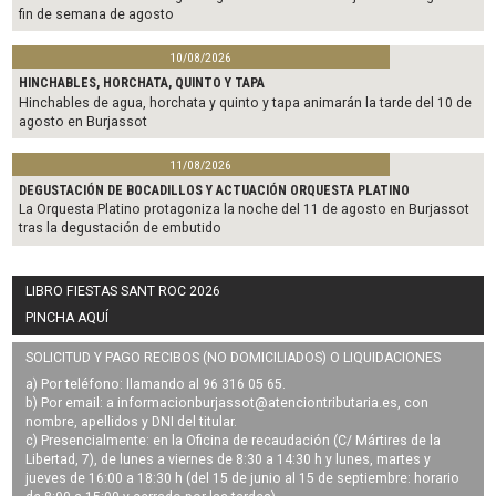
fin de semana de agosto
10/08/2026
HINCHABLES, HORCHATA, QUINTO Y TAPA
Hinchables de agua, horchata y quinto y tapa animarán la tarde del 10 de
agosto en Burjassot
11/08/2026
DEGUSTACIÓN DE BOCADILLOS Y ACTUACIÓN ORQUESTA PLATINO
La Orquesta Platino protagoniza la noche del 11 de agosto en Burjassot
tras la degustación de embutido
LIBRO FIESTAS SANT ROC 2026
PINCHA AQUÍ
SOLICITUD Y PAGO RECIBOS (NO DOMICILIADOS) O LIQUIDACIONES
a) Por teléfono: llamando al 96 316 05 65.
b) Por email: a
informacionburjassot@atenciontributaria.es
, con
nombre, apellidos y DNI del titular.
c) Presencialmente: en la Oficina de recaudación (C/ Mártires de la
Libertad, 7), de lunes a viernes de 8:30 a 14:30 h y lunes, martes y
jueves de 16:00 a 18:30 h (del 15 de junio al 15 de septiembre: horario