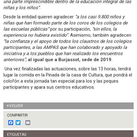
una parte imprescindible dentro de la educación integral de las
niñas y los niños”
.
Desde la entidad quieren agradecer
“a los casi 9.800 niños y
niñas que han formado parte de los coros de los colegios de
las escuelas públicas”
por su participación,
“sin ellos, la
experiencia no hubiera existido”
. Asimismo, también agradecen
“la confianza y el apoyo de todos los claustros de los colegios
participantes, a las AMPAS que han colaborado y apoyado la
iniciativa y a los pueblos que han realizado los encuentros
anteriores”
,
al igual que a Burjassot, sede de 2019.
Una vez finalizadas las actuaciones, sobre las 13 horas, tendrá
lugar la comida en la Pinada de la casa de Cultura, que pondrá el
colofón a esta jornada tan especial para los y las peques
participantes y apara sus centros educativos.
VOLVER
COMPARTIR
F
T
E
a
w
m
c
i
a
ETIQUETAS