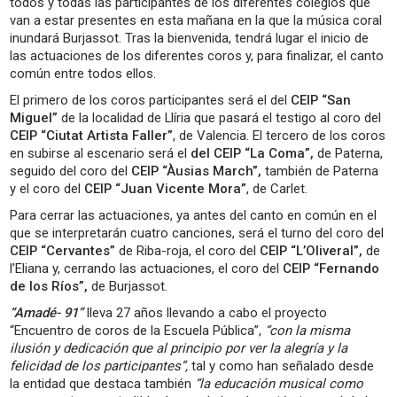
todos y todas las participantes de los diferentes colegios que
van a estar presentes en esta mañana en la que la música coral
inundará Burjassot. Tras la bienvenida, tendrá lugar el inicio de
las actuaciones de los diferentes coros y, para finalizar, el canto
común entre todos ellos.
El primero de los coros participantes será el del
CEIP “San
Miguel”
de la localidad de Llíria que pasará el testigo al coro del
CEIP “Ciutat Artista Faller”
, de Valencia. El tercero de los coros
en subirse al escenario será el
del CEIP “La Coma”,
de Paterna,
seguido del coro del
CEIP “Àusias March”,
también de Paterna
y el coro del
CEIP “Juan Vicente Mora”
, de Carlet.
Para cerrar las actuaciones, ya antes del canto en común en el
que se interpretarán cuatro canciones, será el turno del coro del
CEIP “Cervantes”
de Riba-roja, el coro del
CEIP “L’Oliveral”,
de
l’Eliana y, cerrando las actuaciones, el coro del
CEIP “Fernando
de los Ríos”,
de Burjassot.
“Amadé- 91”
lleva 27 años llevando a cabo el proyecto
“Encuentro de coros de la Escuela Pública”,
“con la misma
ilusión y dedicación que al principio por ver la alegría y la
felicidad de los participantes”,
tal y como han señalado desde
la entidad que destaca también
“la educación musical como