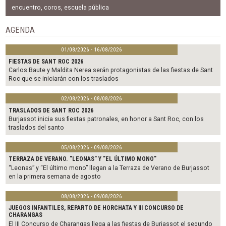
e
t
i
b
t
l
encuentro
,
coros
,
escuela pública
o
e
o
r
AGENDA
k
01/08/2026 - 16/08/2026
FIESTAS DE SANT ROC 2026
Carlos Baute y Maldita Nerea serán protagonistas de las fiestas de Sant
Roc que se iniciarán con los traslados
02/08/2026 - 08/08/2026
TRASLADOS DE SANT ROC 2026
Burjassot inicia sus fiestas patronales, en honor a Sant Roc, con los
traslados del santo
05/08/2026 - 09/08/2026
TERRAZA DE VERANO. "LEONAS" Y "EL ÚLTIMO MONO"
“Leonas” y “El último mono” llegan a la Terraza de Verano de Burjassot
en la primera semana de agosto
08/08/2026 - 09/08/2026
JUEGOS INFANTILES, REPARTO DE HORCHATA Y III CONCURSO DE
CHARANGAS
El III Concurso de Charangas llega a las fiestas de Burjassot el segundo