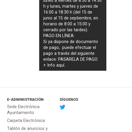
lunes a viernes de 8:30 a 14:30
h y lunes, martes y jueves de
16:00 a 18:30 h (del 15 de
junio al 15 de septiembre, en
horario de 8:00 a 15:00 y
cerrado por las tardes).
PAGO EN LÍNEA:
Si ya dispone de documento
de pago, puede efectuar el
pago a través del siguiente
enlace:
PASARELA DE PAGO
+ Info
aquí
.
E-ADMINISTRACIÓN
SÍGUENOS
Sede Electrónica
Ayuntamiento
Carpeta Electrónica
Tablón de anuncios y