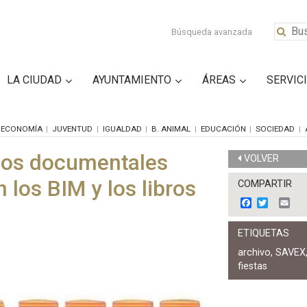
Búsqueda avanzada
LA CIUDAD
AYUNTAMIENTO
ÁREAS
SERVIC
ECONOMÍA
JUVENTUD
IGUALDAD
B. ANIMAL
EDUCACIÓN
SOCIEDAD
ndos documentales
VOLVER
los BIM y los libros
COMPARTIR
F
T
E
a
w
m
c
i
a
ETIQUETAS
e
t
i
b
t
l
archivo
,
SAVEX
o
e
fiestas
o
r
k