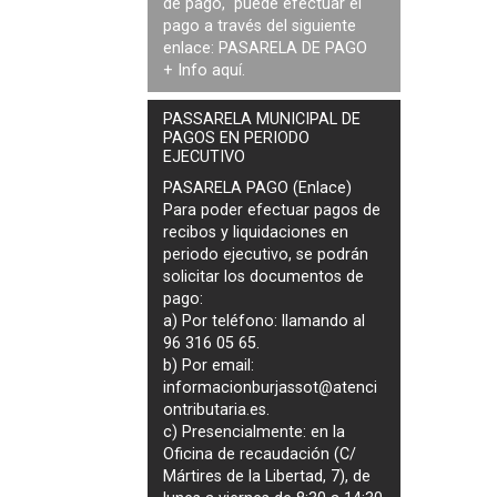
de pago, puede efectuar el
pago a través del siguiente
enlace:
PASARELA DE PAGO
+ Info
aquí
.
PASSARELA MUNICIPAL DE
PAGOS EN PERIODO
EJECUTIVO
PASARELA PAGO (Enlace)
Para poder efectuar pagos de
recibos y liquidaciones en
periodo ejecutivo
, se podrán
solicitar los documentos de
pago
:
a) Por teléfono: llamando al
96 316 05 65.
b) Por email:
informacionburjassot@atenci
ontributaria.es
.
c) Presencialmente: en la
Oficina de recaudación (C/
Mártires de la Libertad, 7), de