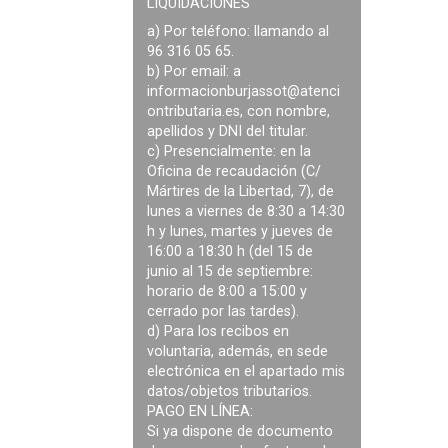
LIQUIDACIONES
a) Por teléfono: llamando al
96 316 05 65.
b) Por email: a
informacionburjassot@atenci
ontributaria.es
, con nombre,
apellidos y DNI del titular.
c) Presencialmente: en la
Oficina de recaudación (C/
Mártires de la Libertad, 7), de
lunes a viernes de 8:30 a 14:30
h y lunes, martes y jueves de
16:00 a 18:30 h (del 15 de
junio al 15 de septiembre:
horario de 8:00 a 15:00 y
cerrado por las tardes).
d) Para los recibos en
voluntaria, además, en sede
electrónica en el apartado mis
datos/objetos tributarios.
PAGO EN LÍNEA:
Si ya dispone de documento