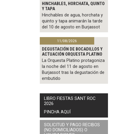
HINCHABLES, HORCHATA, QUINTO
Y TAPA
Hinchables de agua, horchata y
quinto y tapa animarán la tarde
del 10 de agosto en Burjassot
11/08/2026
DEGUSTACIÓN DE BOCADILLOS Y
ACTUACIÓN ORQUESTA PLATINO
La Orquesta Platino protagoniza
la noche del 11 de agosto en
Burjassot tras la degustación de
embutido
LIBRO FIESTAS SANT ROC
2026
PINCHA AQUÍ
SOLICITUD Y PAGO RECIBOS
(NO DOMICILIADOS) O