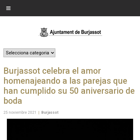
Burjassot celebra el amor
homenajeando a las parejas que
han cumplido su 50 aniversario de
boda
25 noviembre 2021
|
Burjassot