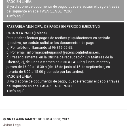
PAGO EN LÍNEA:
Si ya dispone de documento de pago, puede efectuar el pago a través
del siguiente enlace:
PASARELA DE PAGO
+ Info
aquí
.
PASSARELA MUNICIPAL DE PAGOS EN PERIODO EJECUTIVO
PASARELA PAGO (Enlace)
Para poder efectuar pagos de
recibos y liquidaciones en periodo
ejecutivo
, se podrán
solicitar los documentos de pago
:
a) Por teléfono: llamando al 96 316 05 65.
b) Por email:
informacionburjassot@atenciontributaria.es
.
c) Presencialmente: en la Oficina de recaudación (C/ Mártires de la
Libertad, 7), de lunes a viernes de 8:30 a 14:30 h y lunes, martes y
jueves de 16:00 a 18:30 h (del 15 de junio al 15 de septiembre, en
horario de 8:00 a 15:00 y cerrado por las tardes).
PAGO EN LÍNEA:
Si ya dispone de documento de pago, puede efectuar el pago a través
del siguiente enlace:
PASARELA DE PAGO
+ Info
aquí
.
© NNTT AJUNTAMENT DE BURJASSOT, 2017
Aviso Legal