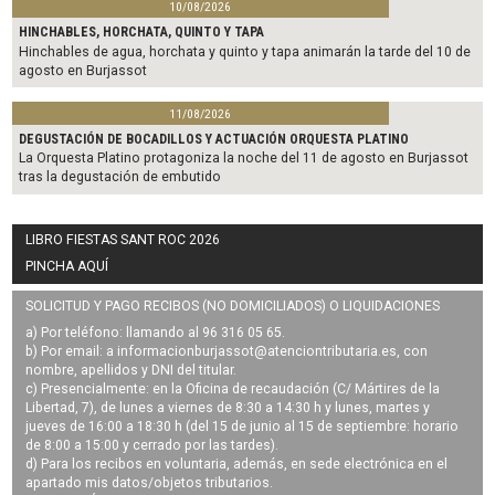
10/08/2026
HINCHABLES, HORCHATA, QUINTO Y TAPA
Hinchables de agua, horchata y quinto y tapa animarán la tarde del 10 de
agosto en Burjassot
11/08/2026
DEGUSTACIÓN DE BOCADILLOS Y ACTUACIÓN ORQUESTA PLATINO
La Orquesta Platino protagoniza la noche del 11 de agosto en Burjassot
tras la degustación de embutido
LIBRO FIESTAS SANT ROC 2026
PINCHA AQUÍ
SOLICITUD Y PAGO RECIBOS (NO DOMICILIADOS) O LIQUIDACIONES
a) Por teléfono: llamando al 96 316 05 65.
b) Por email: a
informacionburjassot@atenciontributaria.es
, con
nombre, apellidos y DNI del titular.
c) Presencialmente: en la Oficina de recaudación (C/ Mártires de la
Libertad, 7), de lunes a viernes de 8:30 a 14:30 h y lunes, martes y
jueves de 16:00 a 18:30 h (del 15 de junio al 15 de septiembre: horario
de 8:00 a 15:00 y cerrado por las tardes).
d) Para los recibos en voluntaria, además, en sede electrónica en el
apartado mis datos/objetos tributarios.