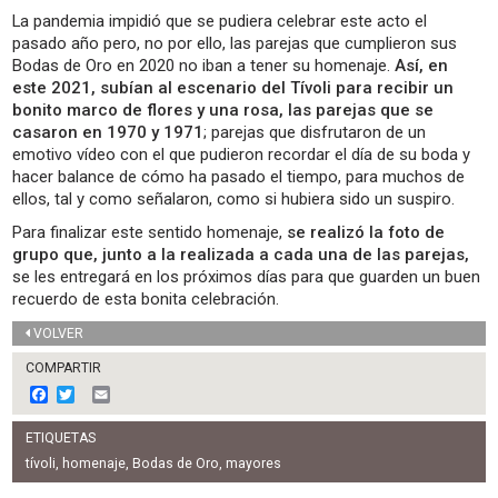
La pandemia impidió que se pudiera celebrar este acto el
pasado año pero, no por ello, las parejas que cumplieron sus
Bodas de Oro en 2020 no iban a tener su homenaje.
Así, en
este 2021, subían al escenario del Tívoli para recibir un
bonito marco de flores y una rosa, las parejas que se
casaron en 1970 y 1971
; parejas que disfrutaron de un
emotivo vídeo con el que pudieron recordar el día de su boda y
hacer balance de cómo ha pasado el tiempo, para muchos de
ellos, tal y como señalaron, como si hubiera sido un suspiro.
Para finalizar este sentido homenaje,
se realizó la foto de
grupo que, junto a la realizada a cada una de las parejas,
se les entregará en los próximos días para que guarden un buen
recuerdo de esta bonita celebración.
VOLVER
COMPARTIR
F
T
E
a
w
m
c
i
a
ETIQUETAS
e
t
i
b
t
l
tívoli
,
homenaje
,
Bodas de Oro
,
mayores
o
e