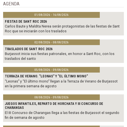
o
r
AGENDA
k
01/08/2026 - 16/08/2026
FIESTAS DE SANT ROC 2026
Carlos Baute y Maldita Nerea serán protagonistas de las fiestas de Sant
Roc que se iniciarán con los traslados
02/08/2026 - 08/08/2026
TRASLADOS DE SANT ROC 2026
Burjassot inicia sus fiestas patronales, en honor a Sant Roc, con los
traslados del santo
05/08/2026 - 09/08/2026
TERRAZA DE VERANO. "LEONAS" Y "EL ÚLTIMO MONO"
“Leonas” y “El último mono” llegan a la Terraza de Verano de Burjassot
en la primera semana de agosto
08/08/2026 - 09/08/2026
JUEGOS INFANTILES, REPARTO DE HORCHATA Y III CONCURSO DE
CHARANGAS
El III Concurso de Charangas llega a las fiestas de Burjassot el segundo
fin de semana de agosto