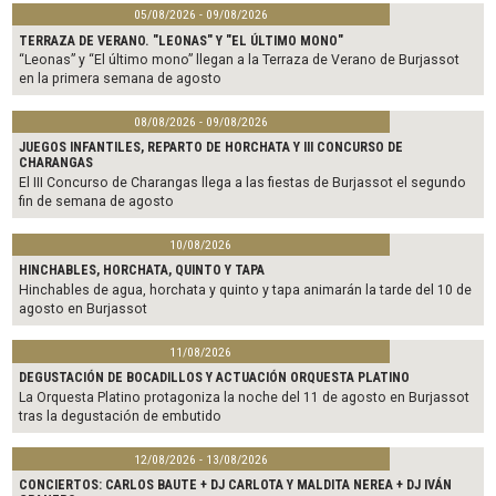
05/08/2026 - 09/08/2026
TERRAZA DE VERANO. "LEONAS" Y "EL ÚLTIMO MONO"
“Leonas” y “El último mono” llegan a la Terraza de Verano de Burjassot
en la primera semana de agosto
08/08/2026 - 09/08/2026
JUEGOS INFANTILES, REPARTO DE HORCHATA Y III CONCURSO DE
CHARANGAS
El III Concurso de Charangas llega a las fiestas de Burjassot el segundo
fin de semana de agosto
10/08/2026
HINCHABLES, HORCHATA, QUINTO Y TAPA
Hinchables de agua, horchata y quinto y tapa animarán la tarde del 10 de
agosto en Burjassot
11/08/2026
DEGUSTACIÓN DE BOCADILLOS Y ACTUACIÓN ORQUESTA PLATINO
La Orquesta Platino protagoniza la noche del 11 de agosto en Burjassot
tras la degustación de embutido
12/08/2026 - 13/08/2026
CONCIERTOS: CARLOS BAUTE + DJ CARLOTA Y MALDITA NEREA + DJ IVÁN