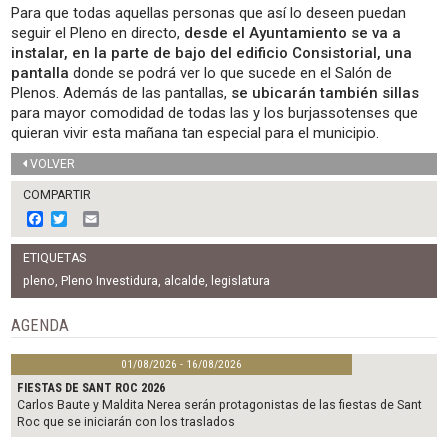
Para que todas aquellas personas que así lo deseen puedan
seguir el Pleno en directo,
desde el Ayuntamiento se va a
instalar, en la parte de bajo del edificio Consistorial, una
pantalla
donde se podrá ver lo que sucede en el Salón de
Plenos. Además de las pantallas,
se ubicarán también sillas
para mayor comodidad de todas las y los burjassotenses que
quieran vivir esta mañana tan especial para el municipio.
VOLVER
COMPARTIR
F
T
E
a
w
m
c
i
a
ETIQUETAS
e
t
i
b
t
l
pleno
,
Pleno Investidura
,
alcalde
,
legislatura
o
e
o
r
AGENDA
k
01/08/2026 - 16/08/2026
FIESTAS DE SANT ROC 2026
Carlos Baute y Maldita Nerea serán protagonistas de las fiestas de Sant
Roc que se iniciarán con los traslados