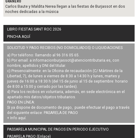
GRANERO
Carlos Baute y Maldita Nerea llegan a las fiestas de Burjassot en dos
noches dedicadas a la música
LIBRO FIESTAS SANT ROC 2026
PINCHA AQUÍ
SOLICITUD Y PAGO RECIBOS (NO DOMICILIADOS) O LIQUIDACIONES
a) Por teléfono: llamando al 96 316 05 65.
b) Por email: a
informacionburjassot@atenciontributaria.es
, con
nombre, apellidos y DNI del titular.
c) Presencialmente: en la Oficina de recaudación (C/ Mártires de la
Libertad, 7), de lunes a viernes de 8:30 a 14:30 h y lunes, martes y
jueves de 16:00 a 18:30 h (del 15 de junio al 15 de septiembre: horario
de 8:00 a 15:00 y cerrado por las tardes).
d) Para los recibos en voluntaria, además, en sede electrónica en el
apartado mis datos/objetos tributarios.
PAGO EN LÍNEA:
Si ya dispone de documento de pago, puede efectuar el pago a través
del siguiente enlace:
PASARELA DE PAGO
+ Info
aquí
.
PASSARELA MUNICIPAL DE PAGOS EN PERIODO EJECUTIVO
PASARELA PAGO (Enlace)