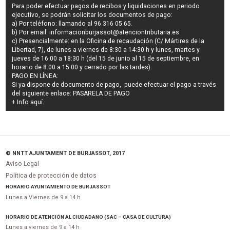
Para poder efectuar pagos de
recibos y liquidaciones en periodo
ejecutivo
, se podrán
solicitar los documentos de pago
:
a) Por teléfono: llamando al 96 316 05 65.
b) Por email:
informacionburjassot@atenciontributaria.es
.
c) Presencialmente: en la Oficina de recaudación (C/ Mártires de la
Libertad, 7), de lunes a viernes de 8:30 a 14:30 h y lunes, martes y
jueves de 16:00 a 18:30 h (del 15 de junio al 15 de septiembre, en
horario de 8:00 a 15:00 y cerrado por las tardes).
PAGO EN LÍNEA:
Si ya dispone de documento de pago, puede efectuar el pago a través
del siguiente enlace:
PASARELA DE PAGO
+ Info
aquí
.
© NNTT AJUNTAMENT DE BURJASSOT, 2017
Aviso Legal
Política de protección de datos
HORARIO AYUNTAMIENTO DE BURJASSOT
Lunes a Viernes de 9 a 14 h
HORARIO DE ATENCIÓN AL CIUDADANO (SAC – CASA DE CULTURA)
Lunes a viernes de 9 a 14 h