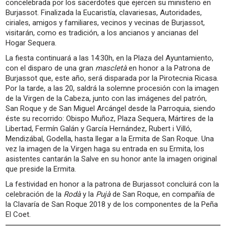
concelebrada por los sacerdotes que ejercen su ministerio en
Burjassot. Finalizada la Eucaristía, clavariesas, Autoridades,
ciriales, amigos y familiares, vecinos y vecinas de Burjassot,
visitarán, como es tradición, a los ancianos y ancianas del
Hogar Sequera.
La fiesta continuará a las 14:30h, en la Plaza del Ayuntamiento,
con el disparo de una gran
mascletà
en honor a la Patrona de
Burjassot que, este año, será disparada por la Pirotecnia Ricasa.
Por la tarde, a las 20, saldrá la solemne procesión con la imagen
de la Virgen de la Cabeza, junto con las imágenes del patrón,
San Roque y de San Miguel Arcángel desde la Parroquia, siendo
éste su recorrido: Obispo Muñoz, Plaza Sequera, Mártires de la
Libertad, Fermín Galán y García Hernández, Rubert i Villó,
Mendizábal, Godella, hasta llegar a la Ermita de San Roque. Una
vez la imagen de la Virgen haga su entrada en su Ermita, los
asistentes cantarán la Salve en su honor ante la imagen original
que preside la Ermita.
La festividad en honor a la patrona de Burjassot concluirá con la
celebración de la
Rodà
y la
Pujà
de San Roque, en compañía de
la Clavaría de San Roque 2018 y de los componentes de la Peña
El Coet.