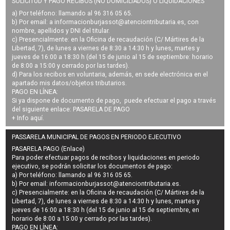
SOLICITUD Y PAGO RECIBOS (NO DOMICILIADOS) O LIQUIDACIONES
a) Por teléfono: llamando al 96 316 05 65.
b) Por email: a
informacionburjassot@atenciontributaria.es
, con
nombre, apellidos y DNI del titular.
c) Presencialmente: en la Oficina de recaudación (C/ Mártires de la
Libertad, 7), de lunes a viernes de 8:30 a 14:30 h y lunes, martes y
jueves de 16:00 a 18:30 h (del 15 de junio al 15 de septiembre: horario
de 8:00 a 15:00 y cerrado por las tardes).
d) Para los recibos en voluntaria, además, en sede electrónica en el
apartado mis datos/objetos tributarios.
PAGO EN LÍNEA:
Si ya dispone de documento de pago, puede efectuar el pago a través
del siguiente enlace:
PASARELA DE PAGO
+ Info
aquí
.
PASSARELA MUNICIPAL DE PAGOS EN PERIODO EJECUTIVO
PASARELA PAGO (Enlace)
Para poder efectuar pagos de
recibos y liquidaciones en periodo
ejecutivo
, se podrán
solicitar los documentos de pago
:
a) Por teléfono: llamando al 96 316 05 65.
b) Por email:
informacionburjassot@atenciontributaria.es
.
c) Presencialmente: en la Oficina de recaudación (C/ Mártires de la
Libertad, 7), de lunes a viernes de 8:30 a 14:30 h y lunes, martes y
jueves de 16:00 a 18:30 h (del 15 de junio al 15 de septiembre, en
horario de 8:00 a 15:00 y cerrado por las tardes).
PAGO EN LÍNEA: