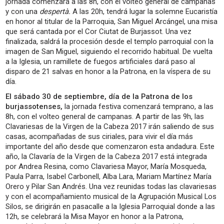
jornada comenzará a las 8h, con el volteo general de campanas
y con una
despertà.
A las 20h, tendrá lugar la solemne Eucaristía
en honor al titular de la Parroquia, San Miguel Arcángel, una misa
que será cantada por el Cor Ciutat de Burjassot. Una vez
finalizada, saldrá la procesión desde el templo parroquial con la
imagen de San Miguel, siguiendo el recorrido habitual. De vuelta
a la Iglesia, un ramillete de fuegos artificiales dará paso al
disparo de 21 salvas en honor a la Patrona, en la víspera de su
día.
El sábado 30 de septiembre, día de la Patrona de los
burjassotenses,
la jornada festiva comenzará temprano, a las
8h, con el volteo general de campanas. A partir de las 9h, las
Clavariesas de la Virgen de la Cabeza 2017 irán saliendo de sus
casas, acompañadas de sus ciriales, para vivir el día más
importante del año desde que comenzaron esta andadura. Este
año, la Clavaría de la Virgen de la Cabeza 2017 está integrada
por Andrea Resina, como Clavariesa Mayor, María Mosqueda,
Paula Parra, Isabel Carbonell, Alba Lara, Mariam Martínez María
Orero y Pilar San Andrés. Una vez reunidas todas las clavariesas
y con el acompañamiento musical de la Agrupación Musical Los
Silos, se dirigirán en pasacalle a la Iglesia Parroquial donde a las
12h, se celebrará la Misa Mayor en honor a la Patrona,