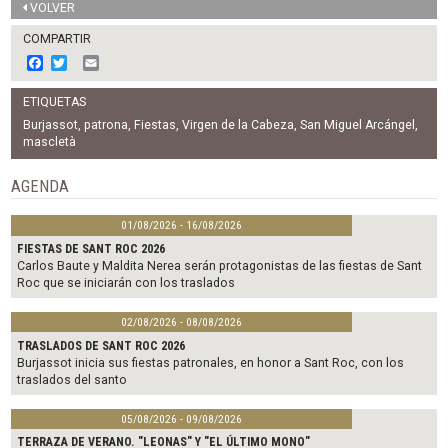
VOLVER
COMPARTIR
F
T
E
a
w
m
c
i
a
ETIQUETAS
e
t
i
b
t
l
Burjassot
,
patrona
,
Fiestas
,
Virgen de la Cabeza
,
San Miguel Arcángel
,
o
e
mascletà
o
r
k
AGENDA
01/08/2026 - 16/08/2026
FIESTAS DE SANT ROC 2026
Carlos Baute y Maldita Nerea serán protagonistas de las fiestas de Sant
Roc que se iniciarán con los traslados
02/08/2026 - 08/08/2026
TRASLADOS DE SANT ROC 2026
Burjassot inicia sus fiestas patronales, en honor a Sant Roc, con los
traslados del santo
05/08/2026 - 09/08/2026
TERRAZA DE VERANO. "LEONAS" Y "EL ÚLTIMO MONO"