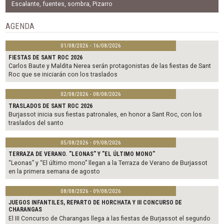
o
e
Escalante
,
fuentes
,
sombra
,
Pizarro
o
r
k
AGENDA
01/08/2026 - 16/08/2026
FIESTAS DE SANT ROC 2026
Carlos Baute y Maldita Nerea serán protagonistas de las fiestas de Sant
Roc que se iniciarán con los traslados
02/08/2026 - 08/08/2026
TRASLADOS DE SANT ROC 2026
Burjassot inicia sus fiestas patronales, en honor a Sant Roc, con los
traslados del santo
05/08/2026 - 09/08/2026
TERRAZA DE VERANO. "LEONAS" Y "EL ÚLTIMO MONO"
“Leonas” y “El último mono” llegan a la Terraza de Verano de Burjassot
en la primera semana de agosto
08/08/2026 - 09/08/2026
JUEGOS INFANTILES, REPARTO DE HORCHATA Y III CONCURSO DE
CHARANGAS
El III Concurso de Charangas llega a las fiestas de Burjassot el segundo