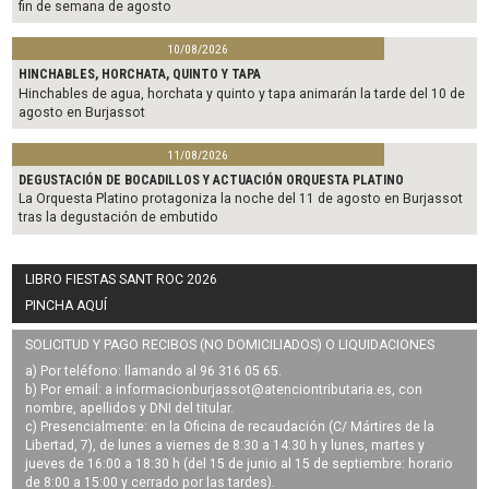
fin de semana de agosto
10/08/2026
HINCHABLES, HORCHATA, QUINTO Y TAPA
Hinchables de agua, horchata y quinto y tapa animarán la tarde del 10 de
agosto en Burjassot
11/08/2026
DEGUSTACIÓN DE BOCADILLOS Y ACTUACIÓN ORQUESTA PLATINO
La Orquesta Platino protagoniza la noche del 11 de agosto en Burjassot
tras la degustación de embutido
LIBRO FIESTAS SANT ROC 2026
PINCHA AQUÍ
SOLICITUD Y PAGO RECIBOS (NO DOMICILIADOS) O LIQUIDACIONES
a) Por teléfono: llamando al 96 316 05 65.
b) Por email: a
informacionburjassot@atenciontributaria.es
, con
nombre, apellidos y DNI del titular.
c) Presencialmente: en la Oficina de recaudación (C/ Mártires de la
Libertad, 7), de lunes a viernes de 8:30 a 14:30 h y lunes, martes y
jueves de 16:00 a 18:30 h (del 15 de junio al 15 de septiembre: horario
de 8:00 a 15:00 y cerrado por las tardes).