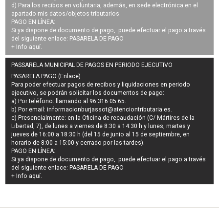
d) Para los recibos en voluntaria, además, en sede electrónica en el
apartado mis datos/objetos tributarios.
PAGO EN LÍNEA:
Si ya dispone de documento de pago, puede efectuar el pago a través
del siguiente enlace:
PASARELA DE PAGO
+ Info
aquí
.
PASSARELA MUNICIPAL DE PAGOS EN PERIODO EJECUTIVO
PASARELA PAGO (Enlace)
Para poder efectuar pagos de
recibos y liquidaciones en periodo
ejecutivo
, se podrán
solicitar los documentos de pago
:
a) Por teléfono: llamando al 96 316 05 65.
b) Por email:
informacionburjassot@atenciontributaria.es
.
c) Presencialmente: en la Oficina de recaudación (C/ Mártires de la
Libertad, 7), de lunes a viernes de 8:30 a 14:30 h y lunes, martes y
jueves de 16:00 a 18:30 h (del 15 de junio al 15 de septiembre, en
horario de 8:00 a 15:00 y cerrado por las tardes).
PAGO EN LÍNEA:
Si ya dispone de documento de pago, puede efectuar el pago a través
del siguiente enlace:
PASARELA DE PAGO
+ Info
aquí
.