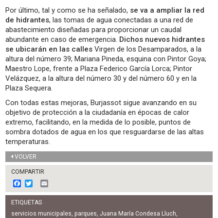
Por último, tal y como se ha señalado,
se va a ampliar la red
de hidrantes
, las tomas de agua conectadas a una red de
abastecimiento diseñadas para proporcionar un caudal
abundante en caso de emergencia.
Dichos nuevos hidrantes
se ubicarán en las calles
Virgen de los Desamparados, a la
altura del número 39; Mariana Pineda, esquina con Pintor Goya;
Maestro Lope, frente a Plaza Federico García Lorca; Pintor
Velázquez, a la altura del número 30 y del número 60 y en la
Plaza Sequera.
Con todas estas mejoras, Burjassot sigue avanzando en su
objetivo de protección a la ciudadanía en épocas de calor
extremo, facilitando, en la medida de lo posible, puntos de
sombra dotados de agua en los que resguardarse de las altas
temperaturas.
VOLVER
COMPARTIR
F
T
E
a
w
m
c
i
a
ETIQUETAS
e
t
i
b
t
l
servicios municipales
,
parques
,
Juana María Condesa Lluch
,