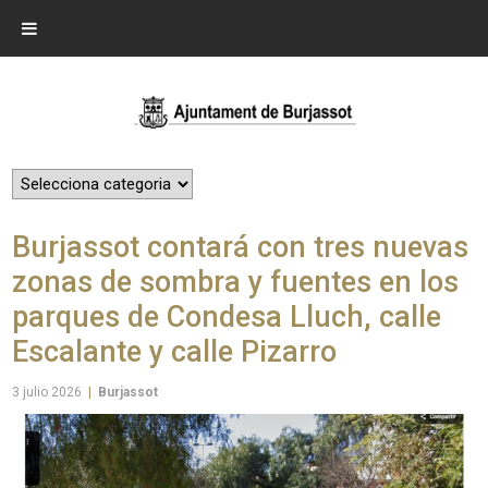
Burjassot contará con tres nuevas
zonas de sombra y fuentes en los
parques de Condesa Lluch, calle
Escalante y calle Pizarro
3 julio 2026
|
Burjassot