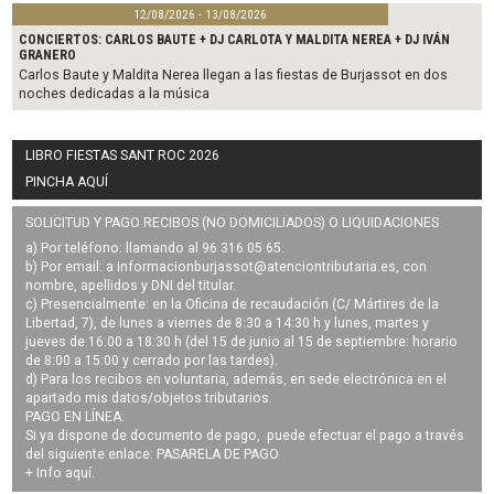
12/08/2026 - 13/08/2026
CONCIERTOS: CARLOS BAUTE + DJ CARLOTA Y MALDITA NEREA + DJ IVÁN
GRANERO
Carlos Baute y Maldita Nerea llegan a las fiestas de Burjassot en dos
noches dedicadas a la música
LIBRO FIESTAS SANT ROC 2026
PINCHA AQUÍ
SOLICITUD Y PAGO RECIBOS (NO DOMICILIADOS) O LIQUIDACIONES
a) Por teléfono: llamando al 96 316 05 65.
b) Por email: a
informacionburjassot@atenciontributaria.es
, con
nombre, apellidos y DNI del titular.
c) Presencialmente: en la Oficina de recaudación (C/ Mártires de la
Libertad, 7), de lunes a viernes de 8:30 a 14:30 h y lunes, martes y
jueves de 16:00 a 18:30 h (del 15 de junio al 15 de septiembre: horario
de 8:00 a 15:00 y cerrado por las tardes).
d) Para los recibos en voluntaria, además, en sede electrónica en el
apartado mis datos/objetos tributarios.
PAGO EN LÍNEA:
Si ya dispone de documento de pago, puede efectuar el pago a través
del siguiente enlace:
PASARELA DE PAGO
+ Info
aquí
.