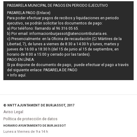
PASSARELA MUNICIPAL DE PAGOS EN PERIODO EJECUTIVO
PASARELA PAGO (Enlace)
Para poder efectuar pagos de
recibos y liquidaciones en periodo
ejecutivo
, se podrán
solicitar los documentos de pago
:
a) Por teléfono: llamando al 96 316 05 65.
b) Por email:
informacionburjassot@atenciontributaria.es
.
c) Presencialmente: en la Oficina de recaudación (C/ Mártires de la
Libertad, 7), de lunes a viernes de 8:30 a 14:30 h y lunes, martes y
jueves de 16:00 a 18:30 h (del 15 de junio al 15 de septiembre, en
horario de 8:00 a 15:00 y cerrado por las tardes).
PAGO EN LÍNEA:
Si ya dispone de documento de pago, puede efectuar el pago a través
del siguiente enlace:
PASARELA DE PAGO
+ Info
aquí
.
© NNTT AJUNTAMENT DE BURJASSOT, 2017
Aviso Legal
Política de protección de datos
HORARIO AYUNTAMIENTO DE BURJASSOT
Lunes a Viernes de 9 a 14 h