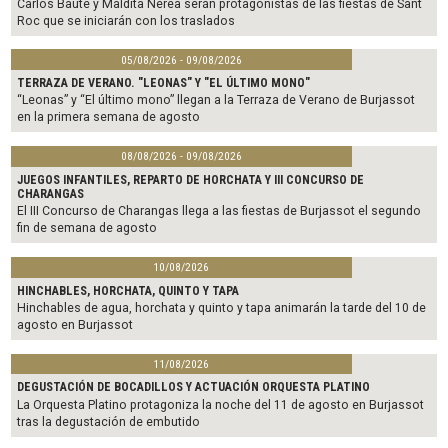
Carlos Baute y Maldita Nerea serán protagonistas de las fiestas de Sant
Roc que se iniciarán con los traslados
05/08/2026 - 09/08/2026
TERRAZA DE VERANO. "LEONAS" Y "EL ÚLTIMO MONO"
“Leonas” y “El último mono” llegan a la Terraza de Verano de Burjassot
en la primera semana de agosto
08/08/2026 - 09/08/2026
JUEGOS INFANTILES, REPARTO DE HORCHATA Y III CONCURSO DE
CHARANGAS
El III Concurso de Charangas llega a las fiestas de Burjassot el segundo
fin de semana de agosto
10/08/2026
HINCHABLES, HORCHATA, QUINTO Y TAPA
Hinchables de agua, horchata y quinto y tapa animarán la tarde del 10 de
agosto en Burjassot
11/08/2026
DEGUSTACIÓN DE BOCADILLOS Y ACTUACIÓN ORQUESTA PLATINO
La Orquesta Platino protagoniza la noche del 11 de agosto en Burjassot
tras la degustación de embutido