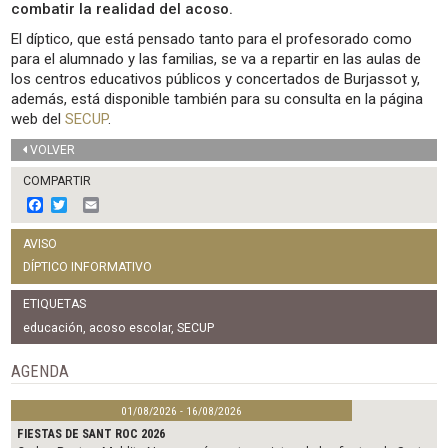
combatir la realidad del acoso.
El díptico, que está pensado tanto para el profesorado como
para el alumnado y las familias, se va a repartir en las aulas de
los centros educativos públicos y concertados de Burjassot y,
además, está disponible también para su consulta en la página
web del
SECUP
.
VOLVER
COMPARTIR
F
T
E
a
w
m
c
i
a
AVISO
e
t
i
b
t
l
DÍPTICO INFORMATIVO
o
e
o
r
ETIQUETAS
k
educación
,
acoso escolar
,
SECUP
AGENDA
01/08/2026 - 16/08/2026
FIESTAS DE SANT ROC 2026